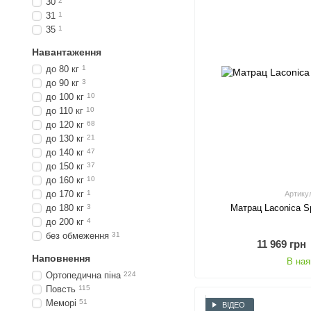
30
2
31
1
35
1
Навантаження
до 80 кг
1
до 90 кг
3
до 100 кг
10
до 110 кг
10
до 120 кг
68
до 130 кг
21
до 140 кг
47
до 150 кг
37
до 160 кг
10
до 170 кг
1
Артику
до 180 кг
3
Матрац Laconica S
до 200 кг
4
без обмеження
31
11 969 грн
Наповнення
В ная
Ортопедична піна
224
Повсть
115
Меморі
51
ВІДЕО