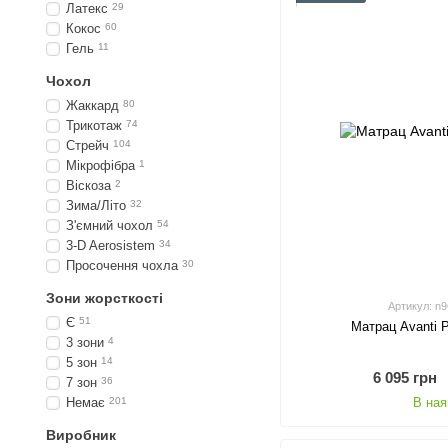
Латекс
29
Кокос
60
Гель
11
Чохол
Жаккард
80
Трикотаж
74
Стрейч
104
Мікрофібра
1
Віскоза
2
Зима/Літо
32
З'ємний чохол
54
3-D Aerosistem
34
Просочення чохла
30
Зони жорсткості
Артикул: n
Є
51
Матрац Avanti 
3 зони
4
5 зон
14
6 095 грн
7 зон
36
Немає
201
В ная
Виробник