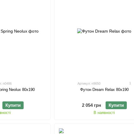
1
л: n0486
Артикул: n9650
pring Neolux 80х190
Футон Dream Relax 80х190
Купити
2 054 грн
Купити
вності
В наявності