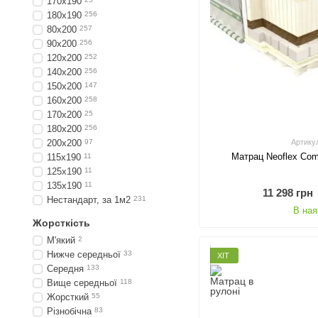
170х190
180х190
256
80х200
257
90х200
256
120х200
252
140х200
256
150х200
147
160х200
258
170х200
25
180х200
256
200х200
97
Артику
Матрац Neoflex Com
115х190
11
125х190
11
135х190
11
11 298 грн
Нестандарт, за 1м2
231
В ная
Жорсткість
М'який
2
Нижче середньої
33
ХІТ
Середня
133
Вище середньої
118
Жорсткий
55
Різнобічна
83