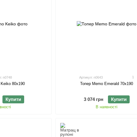
1
л: n0748
Артикул: n0643
 Keiko 80х190
Топер Memo Emerald 70х190
Купити
3 074 грн
Купити
вності
В наявності