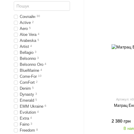
Сонлайн
30
Active
2
Aero
5
Aloe Vera
4
Arabeska
5
Artist
4
Bellagio
3
Belsonno
3
Belsonno Oro
4
BlueMarine
4
Come-For
10
ComFort
2
Denim
5
Dynasty
3
Артикул: n
Emerald
5
Матрац Ек
EMM Ukraine
6
Evolution
4
Extra
4
2 380 грн
Faino
3
В ная
Freedom
8