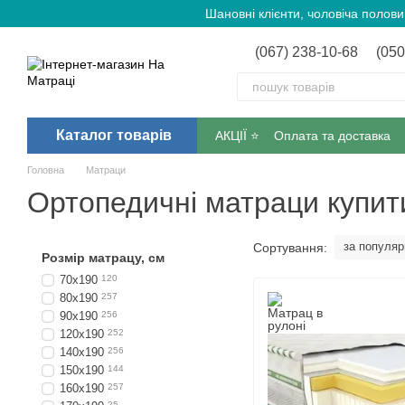
Перейти до основного контенту
Шановні клієнти, чоловіча полов
(067) 238-10-68
(050
Каталог товарів
АКЦІЇ ⭐️
Оплата та доставка
Головна
Матраци
Ортопедичні матраци купити
за популяр
Сортування:
Розмір матрацу, см
70х190
120
80х190
257
90х190
256
120х190
252
140х190
256
150х190
144
160х190
257
25