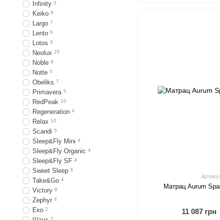
Infinity
3
Keiko
6
Largo
7
Lento
6
Lotos
6
Neolux
25
Noble
9
Notte
5
Obeliks
7
Primavera
5
RedPeak
10
Regeneration
4
Relax
10
Scandi
5
Sleep&Fly Mini
4
Sleep&Fly Organic
4
Sleep&Fly SF
4
Sweet Sleep
6
Артику
Take&Go
4
Матрац Aurum Spac
Victory
6
Zephyr
4
Еко
2
11 087 грн
Шанс
2