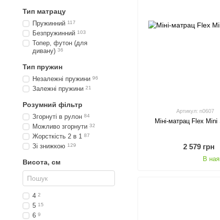
Тип матрацу
Пружинний
117
Безпружинний
103
Топер, футон (для
дивану)
36
Тип пружин
Незалежні пружини
96
Залежні пружини
21
Розумний фільтр
Артикул: n0607
Згорнуті в рулон
84
Міні-матрац Flex Mini
Можливо згорнути
32
Жорсткість 2 в 1
87
2 579 грн
Зі знижкою
129
В ная
Висота, см
4
2
5
15
6
9