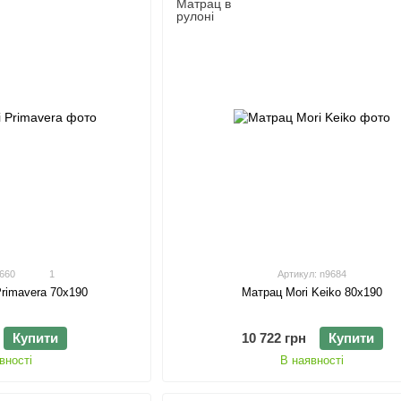
9660
1
Артикул: n9684
Матрац Mori Keiko 80х190
Primavera 70х190
10 722 грн
Купити
Купити
В наявності
вності