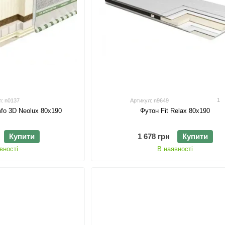
1
л: n0137
Артикул: n9649
fo 3D Neolux 80х190
Футон Fit Relax 80х190
Купити
1 678 грн
Купити
вності
В наявності