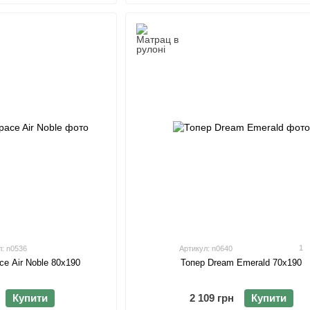
1
л: n0536
Артикул: n0640
e Air Noble 80х190
Топер Dream Emerald 70х190
Купити
2 109 грн
Купити