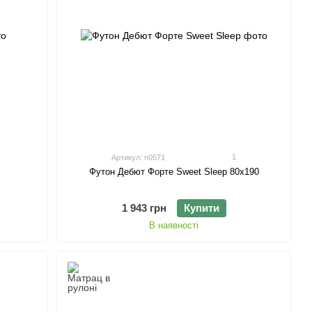
1
Артикул: n0571
Футон Дебют Форте Sweet Sleep 80х190
1 943 грн
Купити
В наявності