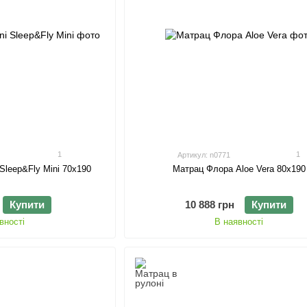
1
1
Артикул: n0771
 Sleep&Fly Mini 70х190
Матрац Флора Aloe Vera 80х190
Купити
10 888 грн
Купити
вності
В наявності