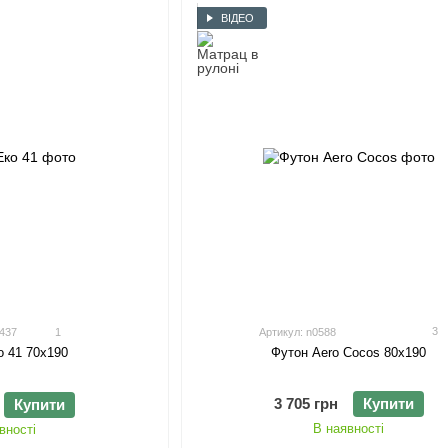
ВІДЕО
3
0437
1
Артикул: n0588
Футон Aero Cocos 80х190
о 41 70х190
3 705 грн
Купити
Купити
В наявності
вності