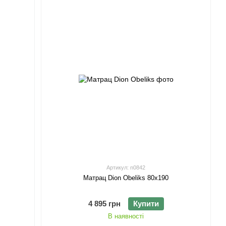
Артикул: n0842
Матрац Dion Obeliks 80х190
4 895 грн
Купити
В наявності