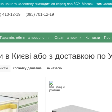
ина нашого колективу знаходиться серед лав ЗСУ. Магазин тимчас
) 410-12-19
(093) 701-12-19
Гарантія, обмін та повернення
Статті та новини
Контакти
Про 
 в Києві або з доставкою по У
ністю
спочатку дешевше
за назвою