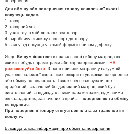
повернення
Для обміну або повернення товару неналежної якості
покупець надає:
1. товар
2. товарний чек
3. упаковку, в якій доставлявся товар
4. виробничу етикетку / паспорт до товару
5. заяву від покупця у вільній формі з описом дефекту
Якщо
Ви сумніваєтеся
в правильності вибору матраца за
якими-небудь параметрами або характеристиками -
НЕ
розпаковуйте його
. З тієї ж причини матраци у вакуумній
упаковці належної якості після відкриття упаковки поверненню
або обміну не підлягають. Також слід враховувати, що
придбаний і сплачений бездефектний матрац, який був
виготовлений за індивідуальними параметрами, відмінними
від стандартних, зазначених в прайсі -
поверненню та обміну
не підлягає
.
При поверненні товару стягується плата за транспортні
послуги.
Більш детальна інформація про обмін та повернення