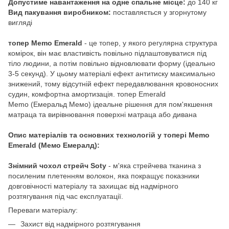
Допустиме навантаження на одне спальне місце:
до 140 кг
Вид пакування виробником:
поставляється у згорнутому
вигляді
топер Memo Emerald
- це топер, у якого регулярна структура
комірок, він має властивість повільно підлаштовуватися під
тіло людини, а потім повільно відновлювати форму (ідеально
3-5 секунд). У цьому матеріалі ефект антитиску максимально
знижений, тому відсутній ефект передавлювання кровоносних
судин, комфортна амортизація. топер Emerald
Memo (Емеральд Мемо) ідеальне рішення для пом'якшення
матраца та вирівнювання поверхні матраца або дивана
Опис матеріалів та основних технологій у топері Memo
Emerald (Мемо Емералд):
Знімний чохол стрейч Soty
- м'яка стрейчева тканина з
посиленим плетенням волокон, яка покращує показники
довговічності матеріалу та захищає від надмірного
розтягування під час експлуатації.
Переваги матеріалу:
Захист від надмірного розтягування