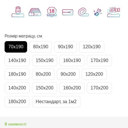
Розмір матрацу, см
70х190
80х190
90х190
120х190
140х190
150х190
160х190
170х190
180х190
80х200
90х200
120х200
140х200
150х200
160х200
170х200
180х200
Нестандарт, за 1м2
В наявності