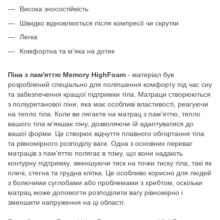
Висока зносостійкість
Швидко відновлюється після компресії чи скрутки
Легка
Комфортна та м'яка на дотик
Піна з пам'яттю Memory HighFoam
- матеріал був
розроблений спеціально для поліпшення комфорту під час сну
та забезпечення кращої підтримки тіла. Матраци створюються
з поліуретанової піни, яка має особливі властивості, реагуючи
на тепло тіла. Коли ви лягаєте на матрац з пам'яттю, тепло
вашого тіла м'якшає піну, дозволяючи їй адаптуватися до
вашої форми. Це створює відчуття плавного обгортання тіла
та рівномірного розподілу ваги. Одна з основних переваг
матраців з пам'яттю полягає в тому, що вони надають
контурну підтримку, зменшуючи тиск на точки тиску тіла, такі як
плечі, стегна та грудна клітка. Це особливо корисно для людей
з болючими суглобами або проблемами з хребтом, оскільки
матрац може допомогти розподілити вагу рівномірно і
зменшити напруження на ці області.