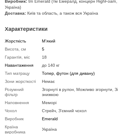
Виробник:
tm Emerald (тм Емералд, концерн HighFoam,
Україна)
Доставка:
Київ та область, а також вся Україна
Характеристики
Жорсткість
М'який
Висота, см
5
Гарантія, міс
18
Навантаження
до 140 кг
Тип матрацу
Топер, футон (для дивану)
Зони жорсткості
Немає
Розумний
Згорнуті в рулон, Можливо згорнути, Зі
фільтр
знижкою
Наповнення
Меморі
Чохол
Стрейч, З'ємний чохол
Виробник
Emerald
Країна
Україна
виробника