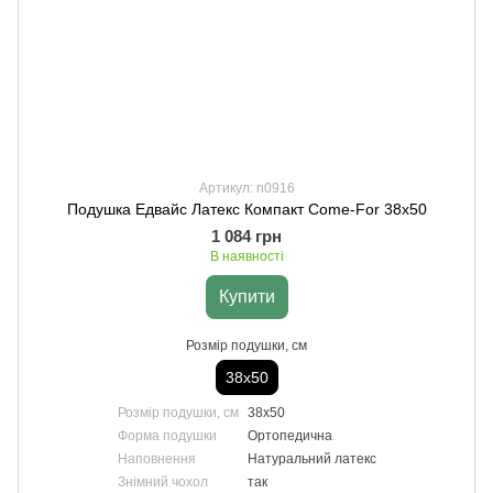
Артикул: n0916
Подушка Едвайс Латекс Компакт Come-For 38х50
1 084 грн
В наявності
Купити
Розмір подушки, см
38х50
Розмір подушки, см
38х50
Форма подушки
Ортопедична
Наповнення
Натуральний латекс
Знімний чохол
так