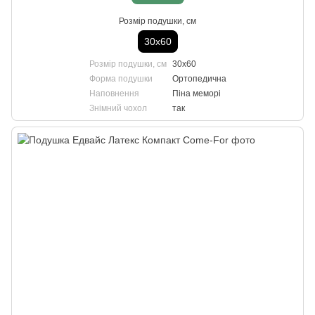
Розмір подушки, см
30х60
Розмір подушки, см
30х60
Форма подушки
Ортопедична
Наповнення
Піна меморі
Знімний чохол
так