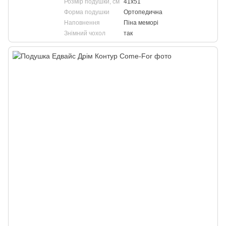
Розмір подушки, см
41х51
Форма подушки
Ортопедична
Наповнення
Піна меморі
Знімний чохол
так