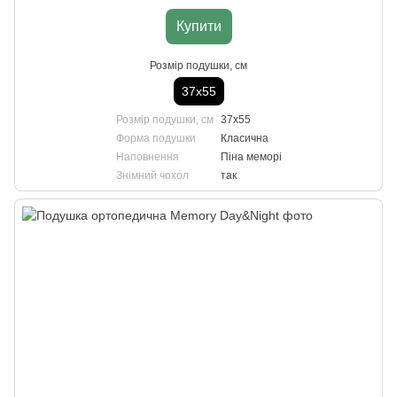
Купити
Розмір подушки, см
37х55
Розмір подушки, см
37х55
Форма подушки
Класична
Наповнення
Піна меморі
Знімний чохол
так