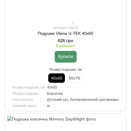
1
Артикул: n0620
Подушка Vilena U-TEK 40х60
626 грн
В наявності
Купити
Розмір подушки, см
40х60
50х70
Розмір подушки, см
40х60
Форма подушки
Класична
Наповнення
Штучний пух, Антиалергенний наповнювач
Знімний чохол
ні