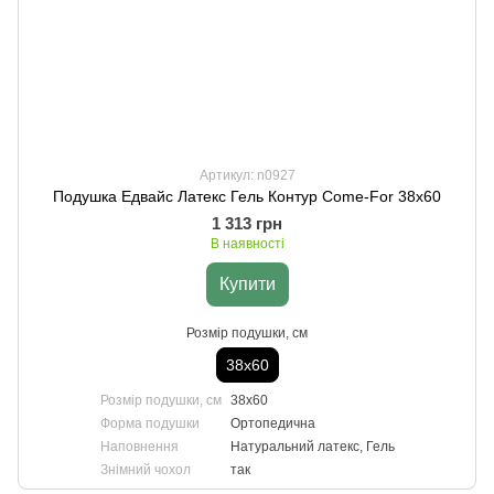
Артикул: n0927
Подушка Едвайс Латекс Гель Контур Come-For 38х60
1 313 грн
В наявності
Купити
Розмір подушки, см
38х60
Розмір подушки, см
38х60
Форма подушки
Ортопедична
Наповнення
Натуральний латекс, Гель
Знімний чохол
так