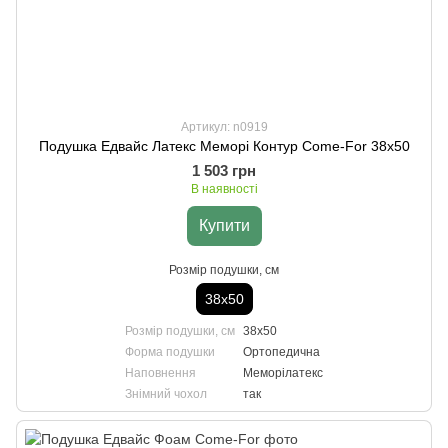
Артикул: n0919
Подушка Едвайс Латекс Меморі Контур Come-For 38х50
1 503 грн
В наявності
Купити
Розмір подушки, см
38х50
Розмір подушки, см
38х50
Форма подушки
Ортопедична
Наповнення
Меморілатекс
Знімний чохол
так