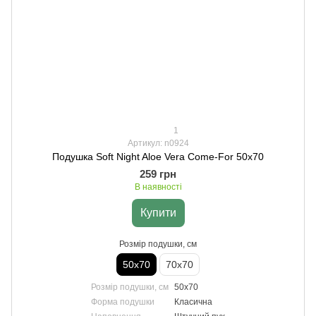
1
Артикул: n0924
Подушка Soft Night Aloe Vera Come-For 50х70
259 грн
В наявності
Купити
Розмір подушки, см
50х70
70х70
Розмір подушки, см
50х70
Форма подушки
Класична