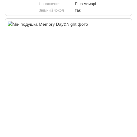
Наповнення
Піна меморі
Знімний чохол
так