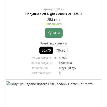
Артикул: n0925
Подушка Soft Night Come-For 50х70
253 грн
В наявності
Купити
Розмір подушки, см
50х70
70х70
Розмір подушки, см
50х70
Форма подушки
Класична
Наповнення
Штучний пух
Знімний чохол
ні