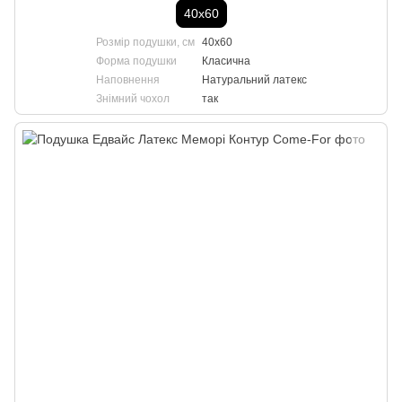
40х60
Розмір подушки, см
40х60
Форма подушки
Класична
Наповнення
Натуральний латекс
Знімний чохол
так