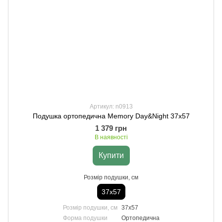
Артикул: n0913
Подушка ортопедична Memory Day&Night 37х57
1 379 грн
В наявності
Купити
Розмір подушки, см
37х57
Розмір подушки, см
37х57
Форма подушки
Ортопедична