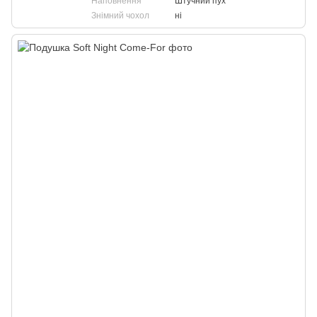
Наповнення
Штучний пух
Знімний чохол
ні