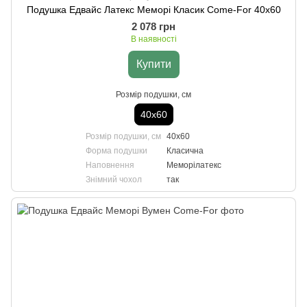
Подушка Едвайс Латекс Меморі Класик Come-For 40х60
2 078 грн
В наявності
Купити
Розмір подушки, см
40х60
Розмір подушки, см
40х60
Форма подушки
Класична
Наповнення
Меморілатекс
Знімний чохол
так