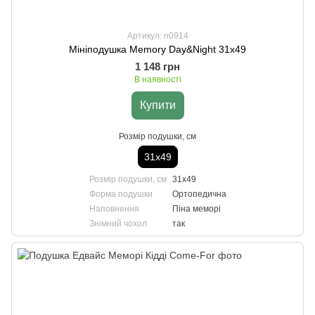
Артикул: n0914
Мініподушка Memory Day&Night 31х49
1 148 грн
В наявності
Купити
Розмір подушки, см
31х49
Розмір подушки, см
31х49
Форма подушки
Ортопедична
Наповнення
Піна меморі
Знімний чохол
так