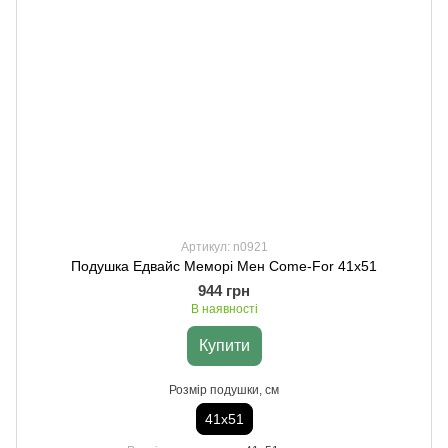
Артикул: n0921
Подушка Едвайс Меморі Мен Come-For 41х51
944 грн
В наявності
Купити
Розмір подушки, см
41х51