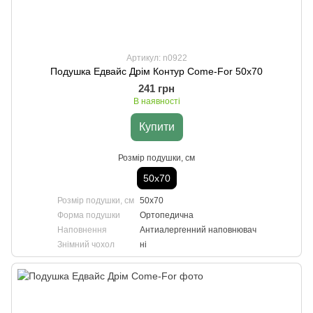
Артикул: n0922
Подушка Едвайс Дрім Контур Come-For 50х70
241 грн
В наявності
Купити
Розмір подушки, см
50х70
Розмір подушки, см
50х70
Форма подушки
Ортопедична
Наповнення
Антиалергенний наповнювач
Знімний чохол
ні