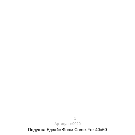
1
Артикул: n0920
Подушка Едвайс Фоам Come-For 40х60