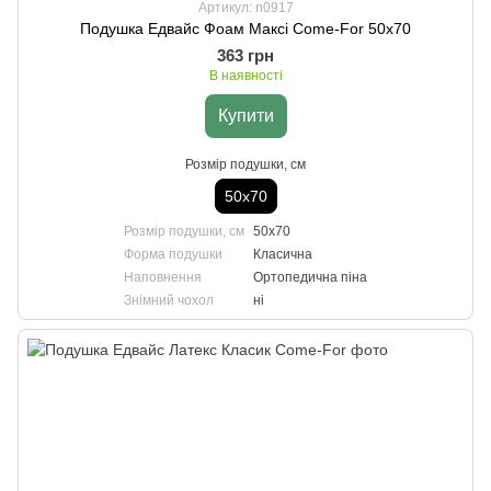
Артикул: n0917
Подушка Едвайс Фоам Максі Come-For 50х70
363 грн
В наявності
Купити
Розмір подушки, см
50х70
Розмір подушки, см
50х70
Форма подушки
Класична
Наповнення
Ортопедична піна
Знімний чохол
ні