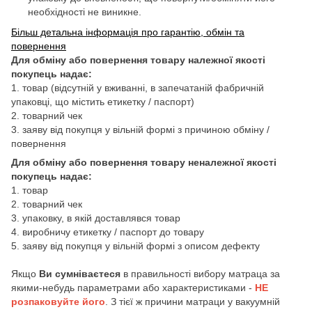
необхідності не виникне.
Більш детальна інформація про гарантію, обмін та
повернення
Для обміну або повернення товару належної якості
покупець надає:
1. товар (відсутній у вживанні, в запечатаній фабричній
упаковці, що містить етикетку / паспорт)
2. товарний чек
3. заяву від покупця у вільній формі з причиною обміну /
повернення
Для обміну або повернення товару неналежної якості
покупець надає:
1. товар
2. товарний чек
3. упаковку, в якій доставлявся товар
4. виробничу етикетку / паспорт до товару
5. заяву від покупця у вільній формі з описом дефекту
Якщо
Ви сумніваєтеся
в правильності вибору матраца за
якими-небудь параметрами або характеристиками -
НЕ
розпаковуйте його
. З тієї ж причини матраци у вакуумній