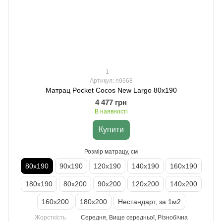
1
Артикул: n9668
Матрац Pocket Cocos New Largo 80х190
4 477 грн
В наявності
Купити
Розмір матрацу, см
80х190
90х190
120х190
140х190
160х190
180х190
80х200
90х200
120х200
140х200
160х200
180х200
Нестандарт, за 1м2
Жорсткість
Середня, Вище середньої, Різнобічна