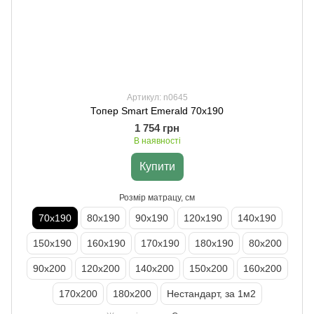
Артикул: n0645
Топер Smart Emerald 70х190
1 754 грн
В наявності
Купити
Розмір матрацу, см
70х190
80х190
90х190
120х190
140х190
150х190
160х190
170х190
180х190
80х200
90х200
120х200
140х200
150х200
160х200
170х200
180х200
Нестандарт, за 1м2