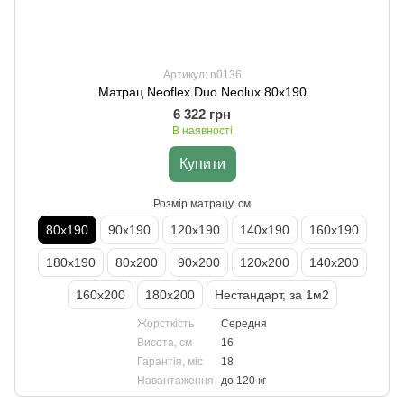
Артикул: n0136
Матрац Neoflex Duo Neolux 80х190
6 322 грн
В наявності
Купити
Розмір матрацу, см
80х190
90х190
120х190
140х190
160х190
180х190
80х200
90х200
120х200
140х200
160х200
180х200
Нестандарт, за 1м2
Жорсткість
Середня
Висота, см
16
Гарантія, міс
18
Навантаження
до 120 кг