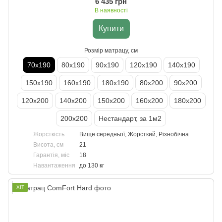
6 435 грн
В наявності
Купити
Розмір матрацу, см
70х190
80х190
90х190
120х190
140х190
150х190
160х190
180х190
80х200
90х200
120х200
140х200
150х200
160х200
180х200
200х200
Нестандарт, за 1м2
Жорсткість
Вище середньої, Жорсткий, Різнобічна
Висота, см
21
Гарантія, міс
18
Навантаження
до 130 кг
ХІТ