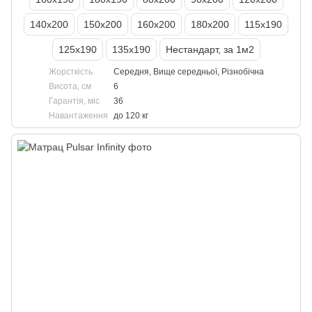
140х200
150х200
160х200
180х200
115х190
125х190
135х190
Нестандарт, за 1м2
Жорсткість
Середня, Вище середньої, Різнобічна
Висота, см
6
Гарантія, міс
36
Навантаження
до 120 кг