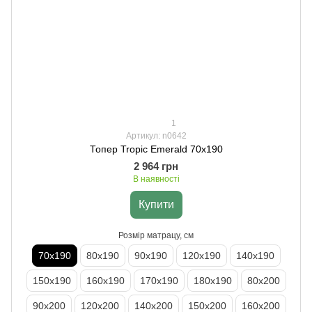
1
Артикул: n0642
Топер Tropic Emerald 70х190
2 964 грн
В наявності
Купити
Розмір матрацу, см
70х190
80х190
90х190
120х190
140х190
150х190
160х190
170х190
180х190
80х200
90х200
120х200
140х200
150х200
160х200