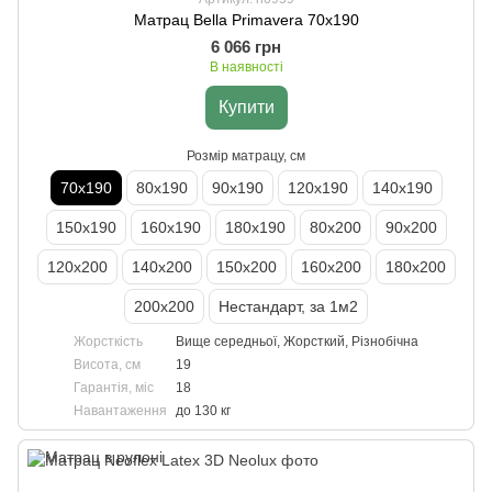
Матрац Bella Primavera 70х190
6 066 грн
В наявності
Купити
Розмір матрацу, см
70х190
80х190
90х190
120х190
140х190
150х190
160х190
180х190
80х200
90х200
120х200
140х200
150х200
160х200
180х200
200х200
Нестандарт, за 1м2
Жорсткість
Вище середньої, Жорсткий, Різнобічна
Висота, см
19
Гарантія, міс
18
Навантаження
до 130 кг