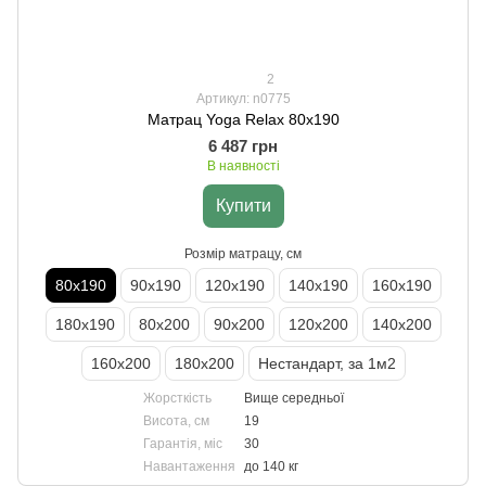
2
Артикул: n0775
Матрац Yoga Relax 80х190
6 487 грн
В наявності
Купити
Розмір матрацу, см
80х190
90х190
120х190
140х190
160х190
180х190
80х200
90х200
120х200
140х200
160х200
180х200
Нестандарт, за 1м2
Жорсткість
Вище середньої
Висота, см
19
Гарантія, міс
30
Навантаження
до 140 кг