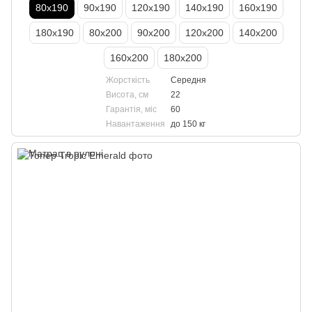
80х190
90х190
120х190
140х190
160х190
180х190
80х200
90х200
120х200
140х200
160х200
180х200
Жорсткість
Середня
Висота, см
22
Гарантія, міс
60
Навантаження
до 150 кг