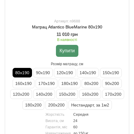
Артикул: n9688
Матрац Atlantico BlueMarine 80х190
11 010 грн
В наявності
Купити
Розмір матрацу, см
80х190
90х190
120х190
140х190
150х190
160х190
170х190
180х190
80х200
90х200
120х200
140х200
150х200
160х200
170х200
180х200
200х200
Нестандарт, за 1м2
Жорсткість
Середня
Висота, см
24
Гарантія, міс
60
Навантаження
до 150 кг