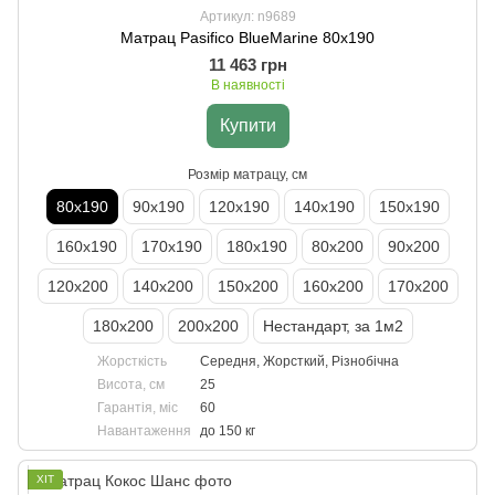
Артикул: n9689
Матрац Pasifico BlueMarine 80х190
11 463 грн
В наявності
Купити
Розмір матрацу, см
80х190
90х190
120х190
140х190
150х190
160х190
170х190
180х190
80х200
90х200
120х200
140х200
150х200
160х200
170х200
180х200
200х200
Нестандарт, за 1м2
Жорсткість
Середня, Жорсткий, Різнобічна
Висота, см
25
Гарантія, міс
60
Навантаження
до 150 кг
ХІТ