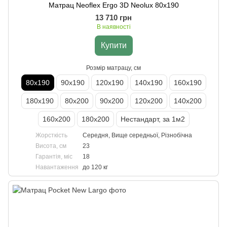
Матрац Neoflex Ergo 3D Neolux 80х190
13 710 грн
В наявності
Купити
Розмір матрацу, см
80х190
90х190
120х190
140х190
160х190
180х190
80х200
90х200
120х200
140х200
160х200
180х200
Нестандарт, за 1м2
Жорсткість
Середня, Вище середньої, Різнобічна
Висота, см
23
Гарантія, міс
18
Навантаження
до 120 кг