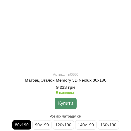
Артикул: n0660
Матрац Эталон Memory 3D Neolux 80х190
9 233 грн
В наявності
Купити
Розмір матрацу, см
80х190
90х190
120х190
140х190
160х190