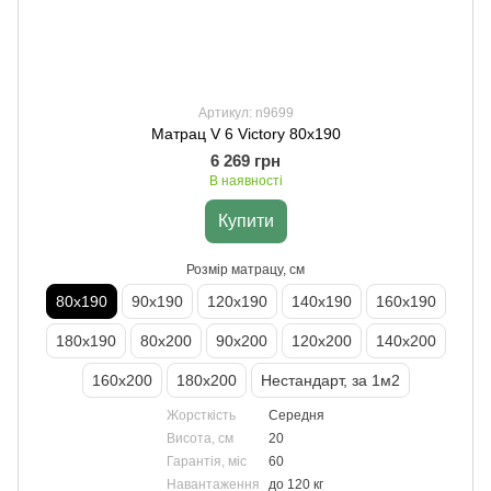
Артикул: n9699
Матрац V 6 Victory 80х190
6 269 грн
В наявності
Купити
Розмір матрацу, см
80х190
90х190
120х190
140х190
160х190
180х190
80х200
90х200
120х200
140х200
160х200
180х200
Нестандарт, за 1м2
Жорсткість
Середня
Висота, см
20
Гарантія, міс
60
Навантаження
до 120 кг