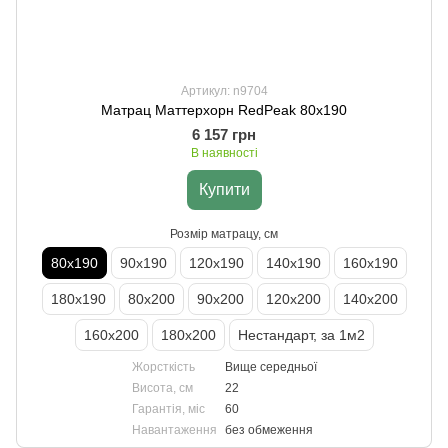
Артикул: n9704
Матрац Маттерхорн RedPeak 80х190
6 157 грн
В наявності
Купити
Розмір матрацу, см
80х190
90х190
120х190
140х190
160х190
180х190
80х200
90х200
120х200
140х200
160х200
180х200
Нестандарт, за 1м2
Жорсткість
Вище середньої
Висота, см
22
Гарантія, міс
60
Навантаження
без обмеження