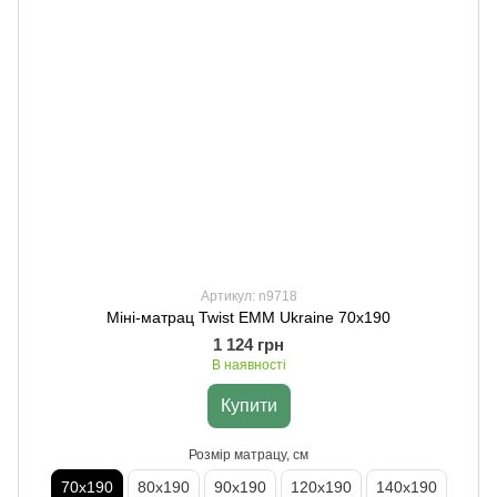
Артикул: n9718
Міні-матрац Twist EMM Ukraine 70х190
1 124 грн
В наявності
Купити
Розмір матрацу, см
70х190
80х190
90х190
120х190
140х190