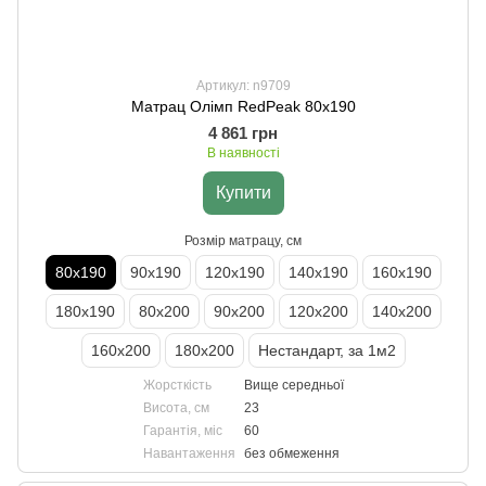
Артикул: n9709
Матрац Олімп RedPeak 80х190
4 861 грн
В наявності
Купити
Розмір матрацу, см
80х190
90х190
120х190
140х190
160х190
180х190
80х200
90х200
120х200
140х200
160х200
180х200
Нестандарт, за 1м2
Жорсткість
Вище середньої
Висота, см
23
Гарантія, міс
60
Навантаження
без обмеження