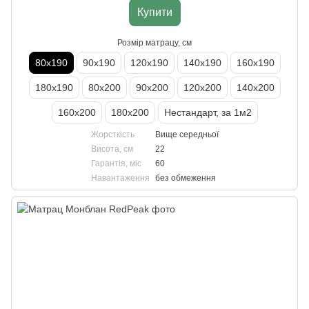
Купити
Розмір матрацу, см
80х190
90х190
120х190
140х190
160х190
180х190
80х200
90х200
120х200
140х200
160х200
180х200
Нестандарт, за 1м2
Жорсткість
Вище середньої
Висота, см
22
Гарантія, міс
60
Навантаження
без обмеження