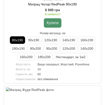
Матрац Чогорі RedPeak 80х190
6 949 грн
В наявності
Купити
Розмір матрацу, см
80х190
90х190
120х190
140х190
160х190
180х190
80х200
90х200
120х200
140х200
160х200
180х200
Нестандарт, за 1м2
Жорсткість
Вище середньої, Жорсткий, Різнобічна
Висота, см
24
Гарантія, міс
60
Навантаження
без обмеження