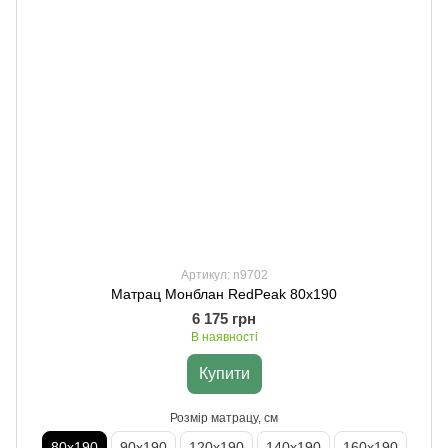
Артикул: n9702
Матрац Монблан RedPeak 80х190
6 175 грн
В наявності
Купити
Розмір матрацу, см
80х190
90х190
120х190
140х190
160х190