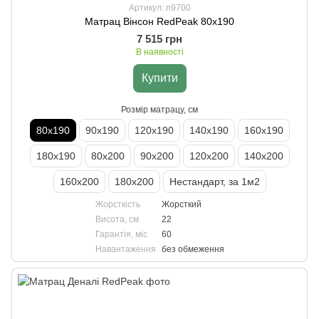
Артикул: n9700
Матрац Вінсон RedPeak 80х190
7 515 грн
В наявності
Купити
Розмір матрацу, см
80х190
90х190
120х190
140х190
160х190
180х190
80х200
90х200
120х200
140х200
160х200
180х200
Нестандарт, за 1м2
Жорсткість
Жорсткий
Висота, см
22
Гарантія, міс
60
Навантаження
без обмеження