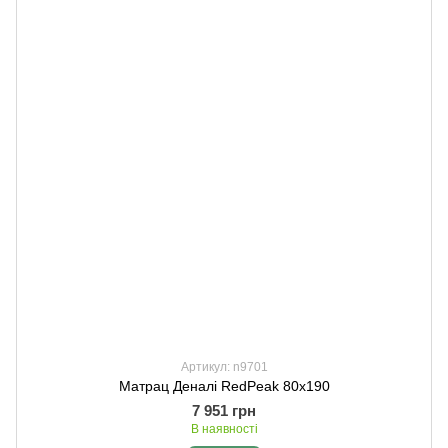
Артикул: n9701
Матрац Деналі RedPeak 80х190
7 951 грн
В наявності