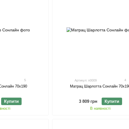
5
4
Артикул: n0009
Сонлайн 70х190
Матрац Шарлотта Сонлайн 70х19
Купити
3 809 грн
Купити
вності
В наявності