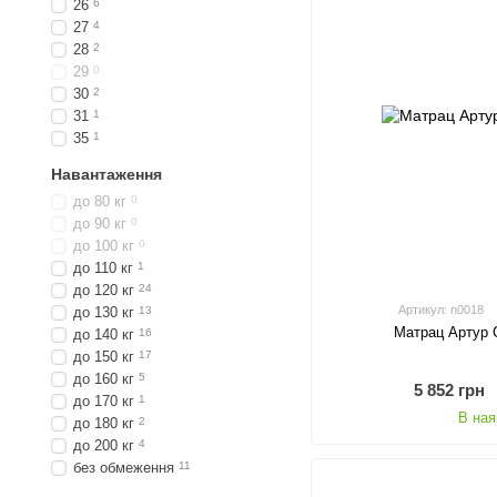
26
6
27
4
28
2
29
0
30
2
31
1
35
1
Навантаження
до 80 кг
0
до 90 кг
0
до 100 кг
0
до 110 кг
1
до 120 кг
24
Артикул: n0018
до 130 кг
13
Матрац Артур 
до 140 кг
16
до 150 кг
17
до 160 кг
5
5 852 грн
до 170 кг
1
В ная
до 180 кг
2
до 200 кг
4
без обмеження
11