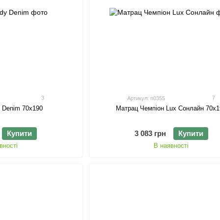
3
7
Артикул: n0355
 Denim 70х190
Матрац Чемпіон Lux Сонлайн 70х1
Купити
3 083 грн
Купити
вності
В наявності