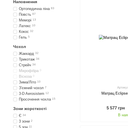
Наповнення
Ортопедична піна
83
Повсть
87
Меморі
13
Латекс
10
Кокос
32
Гель
5
Чохол
Жаккард
32
Трикотаж
34
Стрейч
34
Мікрофібра
0
Віскоза
0
Зима/Літо
10
Артику
З'ємний чохол
7
Матрац Eclipse
3-D Aerosistem
12
Просочення чохла
15
5 577 грн
Зони жорсткості
В ная
Є
34
3 зони
2
5 зон
11