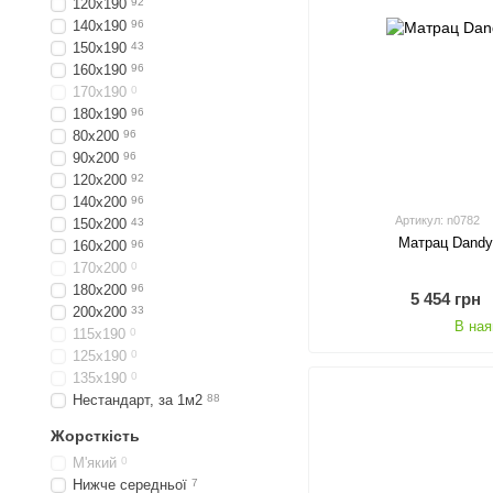
120х190
92
140х190
96
150х190
43
160х190
96
170х190
0
180х190
96
80х200
96
90х200
96
120х200
92
140х200
96
Артикул: n0782
150х200
43
Матрац Dandy
160х200
96
170х200
0
180х200
96
5 454 грн
200х200
33
В ная
115х190
0
125х190
0
135х190
0
Нестандарт, за 1м2
88
Жорсткість
М'який
0
Нижче середньої
7