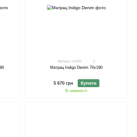
Артикул: n0783
1
90
Матрац Indigo Denim 70х190
5 670 грн
Купити
В наявності