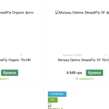
5
2
Артикул: n0522
p&Fly Organic 70х190
Матрац Optima Sleep&Fly SF 70х1
Купити
6 648 грн
Купити
вності
В наявності
НОВИНКА
ХІТ