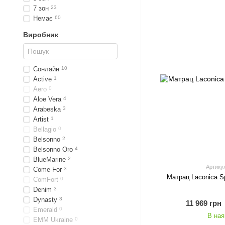
7 зон
23
Немає
60
Виробник
Сонлайн
10
Active
1
Aero
0
Aloe Vera
4
Arabeska
3
Artist
1
Bellagio
0
Belsonno
2
Belsonno Oro
4
BlueMarine
2
Артику
Come-For
3
Матрац Laconica S
ComFort
0
Denim
3
Dynasty
3
11 969 грн
Emerald
0
В ная
EMM Ukraine
0