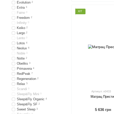
Evolution
2
Extra
3
ХІТ
Faino
0
Freedom
2
Infinity
0
Keiko
2
Largo
2
Lento
0
Lotos
4
Neolux
6
Noble
0
Notte
2
Obeliks
3
Primavera
4
RedPeak
7
Regeneration
2
Relax
5
Scandi
0
Артикул: n0433
Sleep&Fly Mini
0
Матрац Прест
Sleep&Fly Organic
4
Sleep&Fly SF
2
5 636 грн
Sweet Sleep
3
0