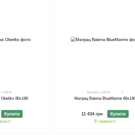
л: n0844
Артикул: n0544
1
 Obeliks 80х190
Матрац Balena BlueMarine 80х19
Купити
11 434 грн
Купити
вності
В наявності