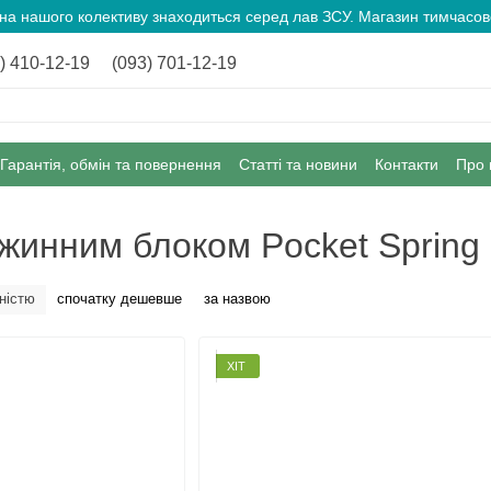
ина нашого колективу знаходиться серед лав ЗСУ. Магазин тимчас
) 410-12-19
(093) 701-12-19
Гарантія, обмін та повернення
Статті та новини
Контакти
Про 
жинним блоком Pocket Spring
ністю
спочатку дешевше
за назвою
ХІТ