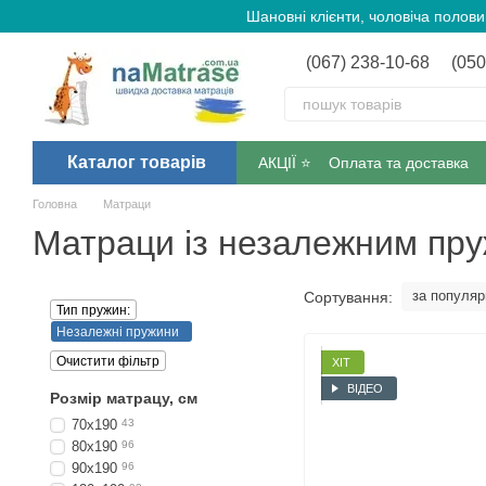
Перейти до основного контенту
Шановні клієнти, чоловіча полов
(067) 238-10-68
(050
Каталог товарів
АКЦІЇ ⭐️
Оплата та доставка
Головна
Матраци
Матраци із незалежним пру
за популяр
Сортування:
Тип пружин:
Незалежні пружини
Очистити фільтр
ХІТ
ВІДЕО
Розмір матрацу, см
70х190
43
80х190
96
90х190
96