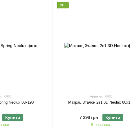
ХІТ
л: n0486
Артикул: n0488
pring Neolux 80х190
Матрац Эталон 2в1 3D Neolux 80х
Купити
7 298 грн
Купити
вності
В наявності