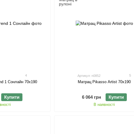
4
5
Артикул: n0852
nd 1 Сонлайн 70х190
Матрац Pikasso Artist 70х190
Купити
6 064 грн
Купити
вності
В наявності