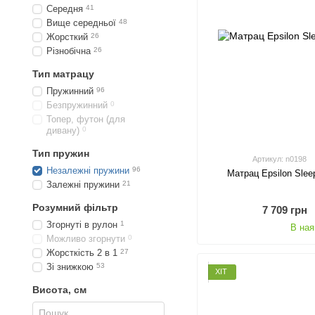
Середня
41
Вище середньої
48
Жорсткий
26
Різнобічна
26
Тип матрацу
Пружинний
96
Безпружинний
0
Топер, футон (для
дивану)
0
Тип пружин
Артикул: n0198
Незалежні пружини
96
Матрац Epsilon Slee
Залежні пружини
21
Розумний фільтр
7 709 грн
Згорнуті в рулон
1
В ная
Можливо згорнути
0
Жорсткість 2 в 1
27
Зі знижкою
53
ХІТ
Висота, см