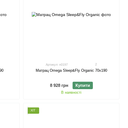
2
Артикул: n0197
90
Матрац Omega Sleep&Fly Organic 70х190
8 928 грн
Купити
В наявності
ХІТ