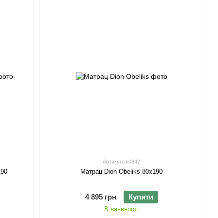
Артикул: n0842
190
Матрац Dion Obeliks 80х190
4 895 грн
Купити
В наявності