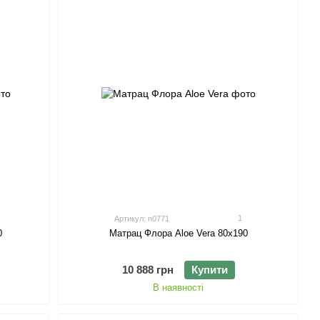
1
Артикул: n0771
Матрац Флора Aloe Vera 80х190
0
10 888 грн
Купити
В наявності