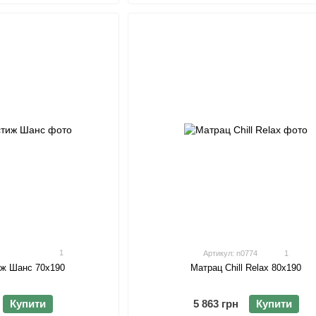
1
Артикул: n0774
1
иж Шанс 70х190
Матрац Chill Relax 80х190
Купити
5 863 грн
Купити