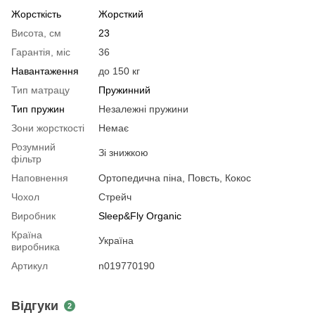
Жорсткість
Жорсткий
Висота, см
23
Гарантія, міс
36
Навантаження
до 150 кг
Тип матрацу
Пружинний
Тип пружин
Незалежні пружини
Зони жорсткості
Немає
Розумний
Зі знижкою
фільтр
Наповнення
Ортопедична піна, Повсть, Кокос
Чохол
Стрейч
Виробник
Sleep&Fly Organic
Країна
Україна
виробника
Артикул
n019770190
Відгуки
2