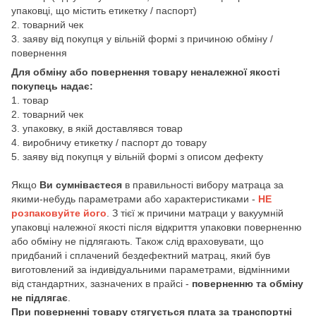
упаковці, що містить етикетку / паспорт)
2. товарний чек
3. заяву від покупця у вільній формі з причиною обміну /
повернення
Для обміну або повернення товару неналежної якості
покупець надає:
1. товар
2. товарний чек
3. упаковку, в якій доставлявся товар
4. виробничу етикетку / паспорт до товару
5. заяву від покупця у вільній формі з описом дефекту
Якщо
Ви сумніваєтеся
в правильності вибору матраца за
якими-небудь параметрами або характеристиками -
НЕ
розпаковуйте його
. З тієї ж причини матраци у вакуумній
упаковці належної якості після відкриття упаковки поверненню
або обміну не підлягають. Також слід враховувати, що
придбаний і сплачений бездефектний матрац, який був
виготовлений за індивідуальними параметрами, відмінними
від стандартних, зазначених в прайсі -
поверненню та обміну
не підлягає
.
При поверненні товару стягується плата за транспортні