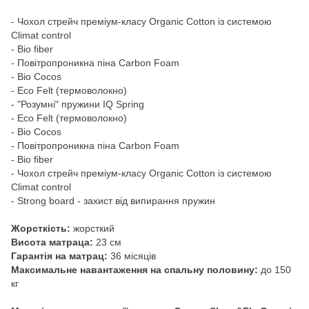
- Чохол стрейч преміум-класу Organic Cotton із системою
Climat control
- Bio fiber
- Повітропроникна піна Carbon Foam
- Bio Cocos
- Eco Felt (термоволокно)
- "Розумні" пружини IQ Spring
- Eco Felt (термоволокно)
- Bio Cocos
- Повітропроникна піна Carbon Foam
- Bio fiber
- Чохол стрейч преміум-класу Organic Cotton із системою
Climat control
- Strong board - захист від випирання пружин
Жорсткість:
жорсткий
Висота матраца:
23 см
Гарантія на матрац:
36 місяців
Максимальне навантаження на спальну половину:
до 150
кг