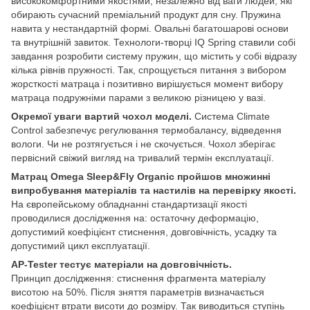
висококомфортними якостями, незалежно від ваги людей, які
обирають сучасний преміальний продукт для сну. Пружина
навита у нестандартній формі. Овальні багатошарові основи
та внутрішній завиток. Технологи-творці IQ Spring ставили собі
завдання розробити систему пружин, що містить у собі відразу
кілька рівнів пружності. Так, спрощується питання з вибором
жорсткості матраца і позитивно вирішується момент вибору
матраца подружніми парами з великою різницею у вазі.
Окремої уваги вартий чохол моделі.
Система Climate
Control забезпечує регулювання термобалансу, відведення
вологи. Чи не розтягується і не скочується. Чохол зберігає
первісний свіжий вигляд на тривалий термін експлуатації.
Матрац Omega Sleep&Fly Organic пройшов множинні
випробування матеріалів та настилів на перевірку якості.
На європейському обладнанні стандартизації якості
проводилися дослідження на: остаточну деформацію,
допустимий коефіцієнт стиснення, довговічність, усадку та
допустимий цикл експлуатації.
AР-Tester тестує матеріали на довговічність.
Принцип дослідження: стиснення фрагмента матеріалу
висотою на 50%. Після зняття параметрів визначається
коефіцієнт втрати висоти до розміру. Так виводиться ступінь