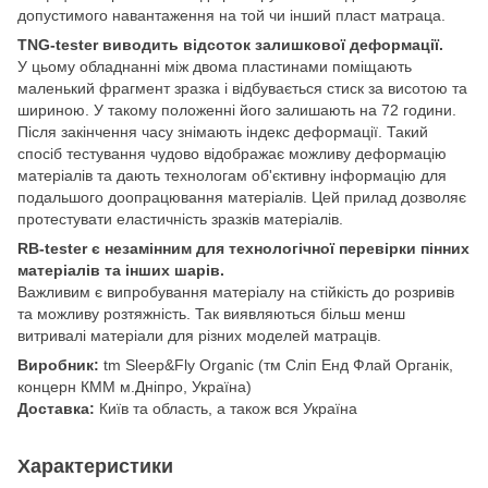
допустимого навантаження на той чи інший пласт матраца.
TNG-tester виводить відсоток залишкової деформації.
У цьому обладнанні між двома пластинами поміщають
маленький фрагмент зразка і відбувається стиск за висотою та
шириною. У такому положенні його залишають на 72 години.
Після закінчення часу знімають індекс деформації. Такий
спосіб тестування чудово відображає можливу деформацію
матеріалів та дають технологам об'єктивну інформацію для
подальшого доопрацювання матеріалів. Цей прилад дозволяє
протестувати еластичність зразків матеріалів.
RB-tester є незамінним для технологічної перевірки пінних
матеріалів та інших шарів.
Важливим є випробування матеріалу на стійкість до розривів
та можливу розтяжність. Так виявляються більш менш
витривалі матеріали для різних моделей матраців.
Виробник:
tm Sleep&Fly Organic (тм Сліп Енд Флай Органік,
концерн КММ м.Дніпро, Україна)
Доставка:
Київ та область, а також вся Україна
Характеристики