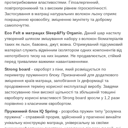
протигрибковими властивостями. Гіпоалергенний,
повітропроникний та з високим рівнем гігроскопічності.
Застосування в матраці натуральних волокон льону сприяє
покращенню кровообігу, зміцненню імунітету та доброму
самопочуттю.
Eco Felt в матрацах Sleep&Fly Organic.
Даний шар настилу
утворений шляхом змішування набору з волокон біоматеріалів
таких як льон, бавовна, джут, вовна. Отримуваний підсумковий
матеріал служить відмінним ізолятором одних компонентів від
непотрібного тиску на них іншими. Не продавлюється, стійкий
перед тривалими важкими навантаженнями.
Strong board
- євроборт з піни, який розміщується по
периметру пружинного блоку. Призначений для додаткового
зміцнення країв матраца, запобігання їх деформації та
продовження терміну корисної експлуатації виробу. Завдяки
застосуванню піни високої щільності та збільшеній товщині
євроборту корисні властивості Strong board зросли у 1,2 рази
порівняно з класичним євробортом.
Пружинний блок IQ Spring
- розробка пружин типу "розумна
пружина" - справжній прорив, здійснений у прагненні винайти
унікальну конструкцію матраца, універсальну за своїми