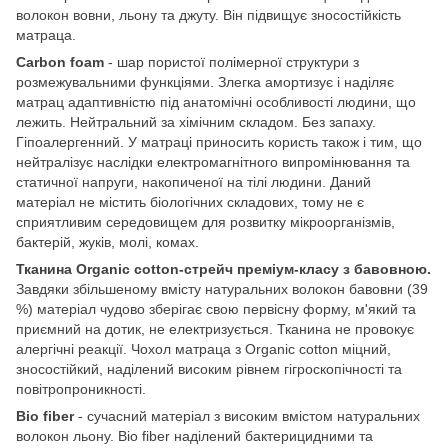
волокон вовни, льону та джуту. Він підвищує зносостійкість
матраца.
Carbon foam
- шар пористої полімерної структури з
розмежувальними функціями. Злегка амортизує і наділяє
матрац адаптивністю під анатомічні особливості людини, що
лежить. Нейтральний за хімічним складом. Без запаху.
Гіпоалергенний. У матраці приносить користь також і тим, що
нейтралізує наслідки електромагнітного випромінювання та
статичної напруги, накопиченої на тілі людини. Даний
матеріал не містить біологічних складових, тому не є
сприятливим середовищем для розвитку мікроорганізмів,
бактерій, жуків, молі, комах.
Тканина Organic cotton-стрейч преміум-класу з бавовною.
Завдяки збільшеному вмісту натуральних волокон бавовни (39
%) матеріал чудово зберігає свою первісну форму, м'який та
приємний на дотик, не електризується. Тканина не провокує
алергічні реакції. Чохол матраца з Organic cotton міцний,
зносостійкий, наділений високим рівнем гігроскопічності та
повітропроникності.
Bio fiber
- сучасний матеріал з високим вмістом натуральних
волокон льону. Bio fiber наділений бактерицидними та