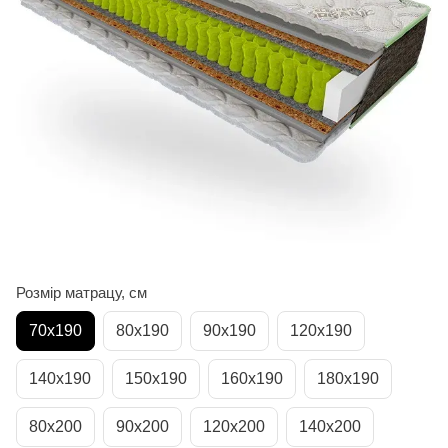
Розмір матрацу, см
70х190
80х190
90х190
120х190
140х190
150х190
160х190
180х190
80х200
90х200
120х200
140х200