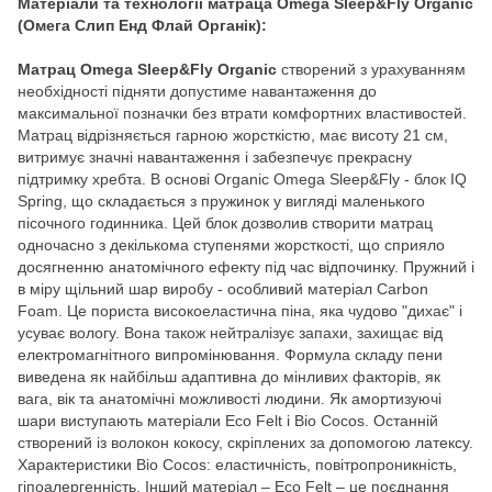
Матеріали та технології матраца Omega Sleep&Fly Organic
(Омега Слип Енд Флай Органік):
Матрац Omega Sleep&Fly Organic
створений з урахуванням
необхідності підняти допустиме навантаження до
максимальної позначки без втрати комфортних властивостей.
Матрац відрізняється гарною жорсткістю, має висоту 21 см,
витримує значні навантаження і забезпечує прекрасну
підтримку хребта. В основі Organic Omega Sleep&Fly - блок IQ
Spring, що складається з пружинок у вигляді маленького
пісочного годинника. Цей блок дозволив створити матрац
одночасно з декількома ступенями жорсткості, що сприяло
досягненню анатомічного ефекту під час відпочинку. Пружний і
в міру щільний шар виробу - особливий матеріал Carbon
Foam. Це пориста високоеластична піна, яка чудово "дихає" і
усуває вологу. Вона також нейтралізує запахи, захищає від
електромагнітного випромінювання. Формула складу пени
виведена як найбільш адаптивна до мінливих факторів, як
вага, вік та анатомічні можливості людини. Як амортизуючі
шари виступають матеріали Eco Felt і Bio Cocos. Останній
створений із волокон кокосу, скріплених за допомогою латексу.
Характеристики Bio Cocos: еластичність, повітропроникність,
гіпоалергенність. Інший матеріал – Eco Felt – це поєднання