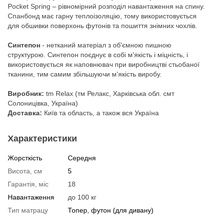
Pocket Spring – рівномірний розподіл навантаження на спину.
Спанбонд має гарну теплоізоляцію, тому використовується
для обшивки поверхонь футонів та пошиття знімних чохлів.
Синтепон
- нетканий матеріал з об'ємною пишною
структурою. Синтепон поєднує в собі м'якість і міцність, і
використовується як наповнювач при виробництві стьобаної
тканини, тим самим збільшуючи м'якість виробу.
Виробник:
tm Relax (тм Релакс, Харківська обл. смт
Солоницівка, Україна)
Доставка:
Київ та область, а також вся Україна
Характеристики
Жорсткість
Середня
Висота, см
5
Гарантія, міс
18
Навантаження
до 100 кг
Тип матрацу
Топер, футон (для дивану)