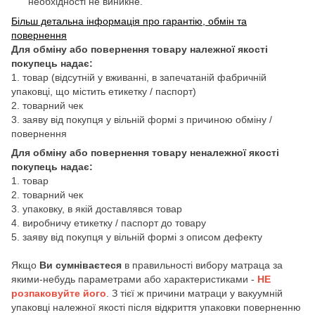
необхідності не виникне.
Більш детальна інформація про гарантію, обмін та
повернення
Для обміну або повернення товару належної якості
покупець надає:
1. товар (відсутній у вживанні, в запечатаній фабричній
упаковці, що містить етикетку / паспорт)
2. товарний чек
3. заяву від покупця у вільній формі з причиною обміну /
повернення
Для обміну або повернення товару неналежної якості
покупець надає:
1. товар
2. товарний чек
3. упаковку, в якій доставлявся товар
4. виробничу етикетку / паспорт до товару
5. заяву від покупця у вільній формі з описом дефекту
Якщо
Ви сумніваєтеся
в правильності вибору матраца за
якими-небудь параметрами або характеристиками -
НЕ
розпаковуйте його
. З тієї ж причини матраци у вакуумній
упаковці належної якості після відкриття упаковки поверненню