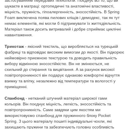
застосуванням передових технологій. Поєднує всі то, що ви
шукаєте в матраці: ортопедичні та анатомічні властивості,
міцність, пружність, гіпоалергенність, зносостійкість. В Spring
Foam виключена поява пилових кліщів і демодекс, так як тут
немає елементів, які могли б підтримувати їх життєдіяльність.
Матеріал також досить витривалий і добре сприймає циклічні
навантаження.
Трикотаж
- якісний текстиль, що виробляється на турецькій
фабриці та відповідає високим вимогам до якості. Він підкорює
неймовірно приємною текстурою та доводить правильність
вибору відмінною зносостійкістю. Він не змінюється, не
схильний до стирання та вицвітання. А за рахунок високої
повітропроникності він подарує однаково комфортні відчуття
взимку та влітку, незалежно від температури та вологості у
приміщенні.
Спанбонд
- нетканий штучний матеріал широкої гами
кольорів. Він поєднує міцність, легкість, зносостійкість та
повітропроникність. Саме завдяки цим якостям ми
використовуємо спанбонд для пружинного блоку Pocket
Spring. З цього матеріалу пошиті індивідуальні чохли, які
захищають пружини та забезпечують головну особливість