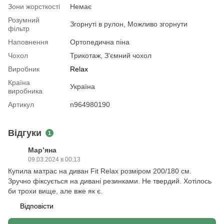
Зони жорсткості
Немає
Розумний
Згорнуті в рулон, Можливо згорнути
фільтр
Наповнення
Ортопедична піна
Чохол
Трикотаж, З'ємний чохол
Виробник
Relax
Країна
Україна
виробника
Артикул
n964980190
Відгуки
1
Марʼяна
09.03.2024 в 00:13
Купила матрас на диван Fit Relax розміром 200/180 см.
Зручно фіксується на дивані резинками. Не твердий. Хотілось
би трохи вище, але вже як є.
Відповісти