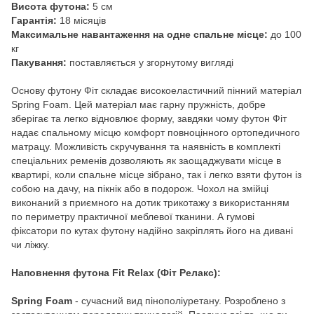
Висота футона:
5 см
Гарантія:
18 місяців
Максимальне навантаження на одне спальне місце:
до 100
кг
Пакування:
поставляється у згорнутому вигляді
Основу футону Фіт складає високоеластичний пінний матеріал
Spring Foam. Цей матеріал має гарну пружність, добре
зберігає та легко відновлює форму, завдяки чому футон Фіт
надає спальному місцю комфорт повноцінного ортопедичного
матрацу. Можливість скручування та наявність в комплекті
спеціальних ременів дозволяють як заощаджувати місце в
квартирі, коли спальне місце зібрано, так і легко взяти футон із
собою на дачу, на пікнік або в подорож. Чохол на змійці
виконаний з приємного на дотик трикотажу з використанням
по периметру практичної меблевої тканини. А гумові
фіксатори по кутах футону надійно закріплять його на дивані
чи ліжку.
Наповнення футона Fit
Relax (Фіт Релакс):
Spring Foam
- сучасний вид пінополіуретану. Розроблено з