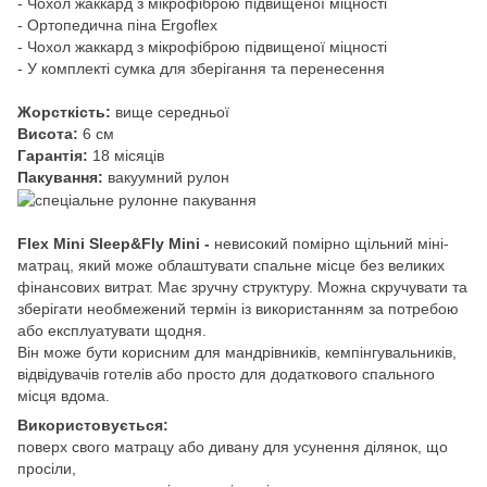
- Чохол жаккард з мікрофіброю підвищеної міцності
- Ортопедична піна Ergoflex
- Чохол жаккард з мікрофіброю підвищеної міцності
- У комплекті сумка для зберігання та перенесення
Жорсткість:
вище середньої
Висота:
6 см
Гарантія:
18 місяців
Пакування:
вакуумний рулон
Flex Mini Sleep&Fly Mini -
невисокий помірно щільний міні-
матрац, який може облаштувати спальне місце без великих
фінансових витрат. Має зручну структуру. Можна скручувати та
зберігати необмежений термін із використанням за потребою
або експлуатувати щодня.
Він може бути корисним для мандрівників, кемпінгувальників,
відвідувачів готелів або просто для додаткового спального
місця вдома.
Використовується:
поверх свого матрацу або дивану для усунення ділянок, що
просіли,