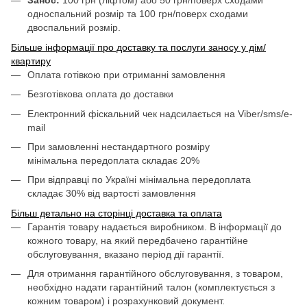
Занос:
100 грн (ліфтом) або 50 грн/поверх сходами
односпальний розмір та 100 грн/поверх сходами
двоспальний розмір.
Більше інформації про доставку та послуги заносу у дім/
квартиру
Оплата готівкою при отриманні замовлення
Безготівкова оплата до доставки
Електронний фіскальний чек надсилається на Viber/sms/e-
mail
При замовленні нестандартного розміру
мінімальна передоплата складає 20%
При відправці по Україні мінімальна передоплата
складає 30% від вартості замовлення
Більш детально на сторінці доставка та оплата
Гарантія товару надається виробником. В інформації до
кожного товару, на який передбачено гарантійне
обслуговування, вказано період дії гарантії.
Для отримання гарантійного обслуговування, з товаром,
необхідно надати гарантійний талон (комплектується з
кожним товаром) і розрахунковий документ.