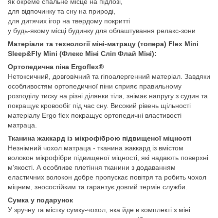
як окреме спальне місце на підлозі,
для відпочинку та сну на природі,
для дитячих ігор на твердому покритті
у будь-якому місці будинку для облаштування релакс-зони
Матеріали та технології міні-матрацу (топера) Flex Mini
Sleep&Fly Mini (Флекс Міні Сліп Флай Міні):
Ортопедична піна Ergoflex®
Нетоксичний, довговічний та гіпоалергенний матеріал. Завдяки
особливостям ортопедичної піни сприяє правильному
розподілу тиску на різні ділянки тіла, знімає напругу з судин та
покращує кровообіг під час сну. Високий рівень щільності
матеріалу Ergo flex покращує ортопедичні властивості
матраца.
Тканина жаккард із мікрофіброю підвищеної міцності
Незнімний чохол матраца - тканина жаккард із вмістом
волокон мікрофібри підвищеної міцності, які надають поверхні
м'якості. А особливе плетіння тканини з додаванням
еластичних волокон добре пропускає повітря та робить чохол
міцним, зносостійким та гарантує довгий термін служби.
Сумка у подарунок
У зручну та містку сумку-чохол, яка йде в комплекті з міні