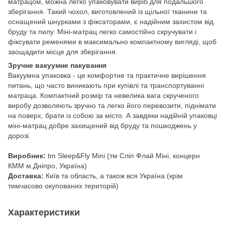
матрацом, можна легко упаковувати виріб для подальшого
зберігання. Такий чохол, виготовлений із щільної тканини та
оснащений шнурками з фіксаторами, є надійним захистом від
бруду та пилу. Міні-матрац легко самостійно скручувати і
фіксувати ременями в максимально компактному вигляді, щоб
заощадити місце для зберігання.
Зручне вакуумне пакування
Вакуумна упаковка - це комфортне та практичне вирішення
питань, що часто виникають при купівлі та транспортуванні
матраца. Компактний розмір та невелика вага скрученого
виробу дозволяють зручно та легко його перевозити, піднімати
на поверх, брати із собою за місто. А завдяки надійній упаковці
міні-матрац добре захищений від бруду та пошкоджень у
дорозі.
Виробник:
tm Sleep&Fly Mini (тм Сліп Флай Міні, концерн
КММ м.Дніпро, Україна)
Доставка:
Київ та область, а також вся Україна (крім
тимчасово окупованих територій)
Характеристики