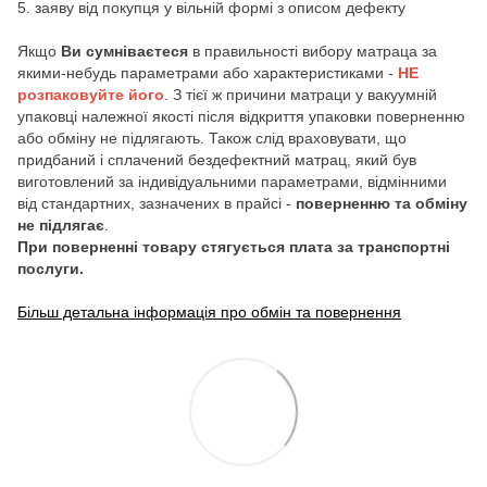
5. заяву від покупця у вільній формі з описом дефекту
Якщо
Ви сумніваєтеся
в правильності вибору матраца за
якими-небудь параметрами або характеристиками -
НЕ
розпаковуйте його
. З тієї ж причини матраци у вакуумній
упаковці належної якості після відкриття упаковки поверненню
або обміну не підлягають. Також слід враховувати, що
придбаний і сплачений бездефектний матрац, який був
виготовлений за індивідуальними параметрами, відмінними
від стандартних, зазначених в прайсі -
поверненню та обміну
не підлягає
.
При поверненні товару стягується плата за транспортні
послуги.
Більш детальна інформація про обмін та повернення