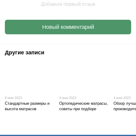
Добавьте первый отзыв
Новый комментарий
Другие записи
8 мая 2023
4 мая 2023
4 мая 2023
Стандартные размеры и
Ортопедические матрасы,
Обзор лучш
высота матрасов
советы при подборе
производит