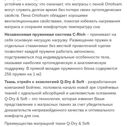
устойчив к износу, что означает, что матрасы с пеной Ortofoam
могут служить долгое время без потери своих ортопедических
свойств. Пена Ortofoam обладает хорошими
вентиляционными свойствами, помогая избежать нагревания
матраса и сохраняя комфортную температуру сна.
Независимая пружинная система C-Rich
– принимает на
себя основную несущую нагрузку. Размещение пружин в
отдельных стаканчиках без жесткой проволочной сцепки
позволяет каждой пружине работать автономно,
подстраиваться под индивидуальные особенности тела,
оказывая наиболее ортопедическую и анатомическую
поддержку. В прямой вкладке пружинного блока содержится
256 пружин на 1 м2.
Ткань стрейч с эхнологией Q-Dry & Soft
- разработанная
компанией Бойтекс, положила начало новой эре стрейчевых
тканей с идеальной абсорбцией и шелковистым осязанием.
Q-Dry & Soft – это технология, которая изменит Ваше
представление о матрасных тканях за счет убедительных
доказательств непревзойденного качества и оптимального
комфорта для сна.
Преимущества матрацной ткани Q-Dry & Soft: