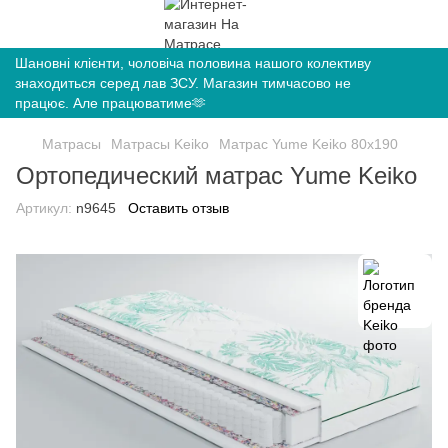
Шановні клієнти, чоловіча половина нашого колективу
знаходиться серед лав ЗСУ. Магазин тимчасово не
працює. Але працюватиме🫶
Матрасы
Матрасы Keiko
Матрас Yume Keiko 80х190
Ортопедический матрас Yume Keiko
Артикул:
n9645
Оставить отзыв