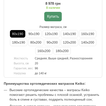
8 978 грн
В наличии
Купить
Размер матраса, см
80х190
90х190
120х190
140х190
160х190
180х190
80х200
90х200
120х200
140х200
160х200
180х200
Жесткость
Средняя, Выше средней, Разносторонняя
Высота, см
20
Гарантия, мес
96
Нагрузка
до 140 кг
Преимущества ортопедических матрасов Keiko:
Высокие ортопедические качества – матрасы Keiko
помогают решить проблемы с плохой осанкой, устранить
боль в спине и суставах, подарить полноценный сон;