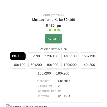
Артикул: n9645
Матрас Yume Keiko 80х190
8 430 грн
В наличии
Купить
Размер матраса, см
80х190
90х190
120х190
140х190
160х190
180х190
80х200
90х200
120х200
140х200
160х200
180х200
Жесткость
Средняя
Высота, см
20
Гарантия, мес
96
Нагрузка
до 140 кг