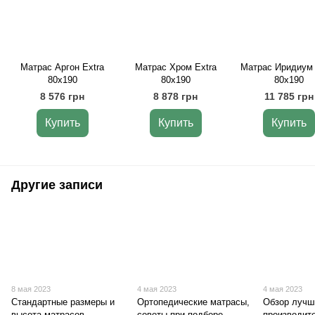
Матрас Аргон Extra
Матрас Хром Extra
Матрас Иридиум 
80х190
80х190
80х190
8 576 грн
8 878 грн
11 785 грн
Купить
Купить
Купить
Другие записи
8 мая 2023
4 мая 2023
4 мая 2023
Стандартные размеры и
Ортопедические матрасы,
Обзор лучш
высота матрасов
советы при подборе
производит