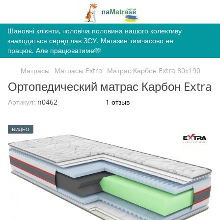
Шановні клієнти, чоловіча половина нашого колективу
знаходиться серед лав ЗСУ. Магазин тимчасово не
працює. Але працюватиме🫶
Матрасы
Матрасы Extra
Матрас Карбон Extra 80х190
Ортопедический матрас Карбон Extra
Артикул:
n0462
1 отзыв
ВИДЕО