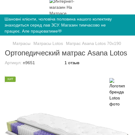
Шановні клієнти, чоловіча половина нашого колективу
знаходиться серед лав ЗСУ. Магазин тимчасово не
працює. Але працюватиме🫶
Матрасы
Матрасы Lotos
Матрас Asana Lotos 70х190
Ортопедический матрас Asana Lotos
Артикул:
n9651
1 отзыв
ХИТ