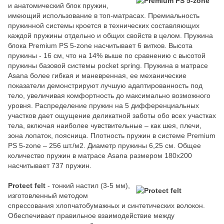
и анатомический блок пружин,
имеющий использование в топ-матрасах. Премиальность
пружинной системы кроется в технических составляющих
каждой пружины отдельно и общих свойств в целом. Пружина
блока Premium PS 5-zone насчитывает 6 витков. Высота
пружины - 16 см, что на 14% выше по сравнению с высотой
пружины базовой системы pocket spring. Пружина в матрасе
Asana более гибкая и маневренная, ее механические
показатели демонстрируют лучшую адаптированность под
тело, увеличивая комфортность до максимально возможного
уровня. Распределение пружин на 5 дифференциальных
участков дает ощущение деликатной заботы обо всех участках
тела, включая наиболее чувствительные – как шея, плечи,
зона лопаток, поясница. Плотность пружин в системе Premium
PS 5-zone – 256 шт./м2. Диаметр пружины 6,25 см. Общее
количество пружин в матрасе Asana размером 180х200
насчитывает 737 пружин.
Protect felt
- тонкий настил (3-5 мм),
изготовленный методом
спрессования хлопчатобумажных и синтетических волокон.
Обеспечивает правильное взаимодействие между