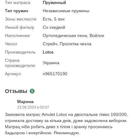
Тип матраса
Пружинный
Тип пружин
Независимые пружины
Зоны жесткости
Есть, 5 зон
Умный фильтр
Со скидкой
Наполнение
Ортопедическая пена, Войлок
Чехол
Стрейч, Пропитка чехла
Производитель
Lotos
Страна
Украина
производителя
Артикул
n965170190
Отзывы
1
Марина
23.08.2024 в 00:07
Замовила матрас Amulet Lotos на двоспальне ліжко 160/200,
отримала доставку за кілька днів, дуже задоволена вибором.
Матрац ніби робить диво з тілом і зранку просинаюсь
бадьорою і енергійною. Рекомендую.