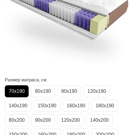
Размер матраса, см
70х190
80х190
90х190
120х190
140х190
150х190
160х190
180х190
80х200
90х200
120х200
140х200
150х200
160х200
180х200
200х200