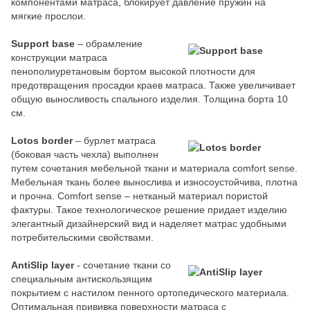
компонентами матраса, блокирует давление пружин на
мягкие прослои.
Support base
– обрамление
конструкции матраса
пенополиуретановым бортом высокой плотности для
предотвращения просадки краев матраса. Также увеличивает
общую выносливость спального изделия. Толщина борта 10
см.
Lotos border
– бурлет матраса
(боковая часть чехла) выполнен
путем сочетания мебельной ткани и материала comfort sense.
Мебельная ткань более вынослива и износоустойчива, плотна
и прочна. Comfort sense – нетканый материал пористой
фактуры. Такое технологическое решение придает изделию
элегантный дизайнерский вид и наделяет матрас удобными
потребительскими свойствами.
AntiSlip layer
- сочетание ткани со
специальным антискользящим
покрытием с настилом пенного ортопедического материала.
Оптимальная прививка поверхности матраса с