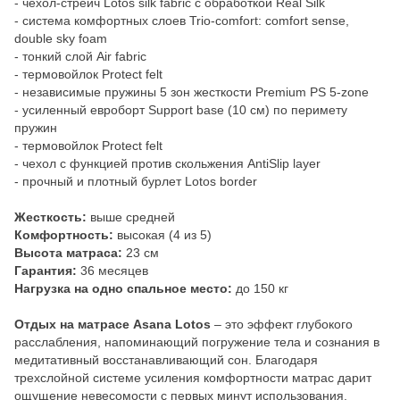
- чехол-стрейч Lotos silk fabric с обработкой Real Silk
- система комфортных слоев Trio-comfort: comfort sense,
double sky foam
- тонкий слой Air fabric
- термовойлок Protect felt
- независимые пружины 5 зон жесткости Premium PS 5-zone
- усиленный евроборт Support base (10 см) по перимету
пружин
- термовойлок Protect felt
- чехол с функцией против скольжения AntiSlip layer
- прочный и плотный бурлет Lotos border
Жесткость:
выше средней
Комфортность:
высокая (4 из 5)
Высота матраса:
23 см
Гарантия:
36 месяцев
Нагрузка на одно спальное место:
до 150 кг
Отдых на матрасе Asana Lotos
– это эффект глубокого
расслабления, напоминающий погружение тела и сознания в
медитативный восстанавливающий сон. Благодаря
трехслойной системе усиления комфортности матрас дарит
ощущение невесомости с первых минут использования.