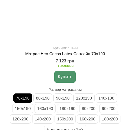
Артикул: n0499
Матрас Нео Cocos Latex Сонлайн 70х190
7 123 грн
В наличии
Купить
Размер матраса, см
70х190
80х190
90х190
120х190
140х190
150х190
160х190
180х190
80х200
90х200
120х200
140х200
150х200
160х200
180х200
Нестандарт, за 1м2