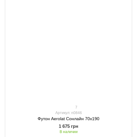
7
Артикул: n0846
Футон Aerolat Сонлайн 70х190
1 675 грн
В наличии