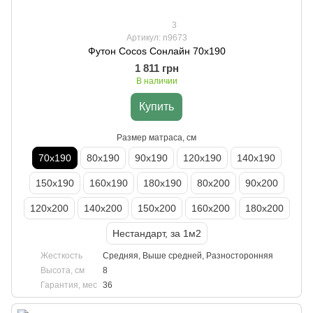
3
Артикул: n9673
Футон Cocos Сонлайн 70х190
1 811 грн
В наличии
Купить
Размер матраса, см
70х190
80х190
90х190
120х190
140х190
150х190
160х190
180х190
80х200
90х200
120х200
140х200
150х200
160х200
180х200
Нестандарт, за 1м2
Жесткость
Средняя, Выше средней, Разносторонняя
Высота, см
8
Гарантия, мес
36