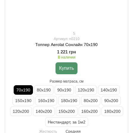
5
Артикул: n0210
Топпер Aerolat Сонлайн 70х190
1 221 грн
В наличии
Купить
Размер матраса, см
70х190
80х190
90х190
120х190
140х190
150х190
160х190
180х190
80х200
90х200
120х200
140х200
150х200
160х200
180х200
Нестандарт, за 1м2
Жесткость
Средняя