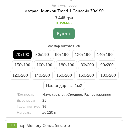
4
Артикул: n0505
Матрас Чемпион Trend 1 Сонлайн 70х190
3 446 грн
В наличии
Купить
Размер матраса, см
70х190
80х190
90х190
120х190
140х190
150х190
160х190
180х190
80х200
90х200
120х200
140х200
150х200
160х200
180х200
Нестандарт, за 1м2
Жесткость
Ниже средней, Средняя, Разносторонняя
Высота, см
21
Гарантия, мес
36
Нагрузка
до 120 кг
ХИТ