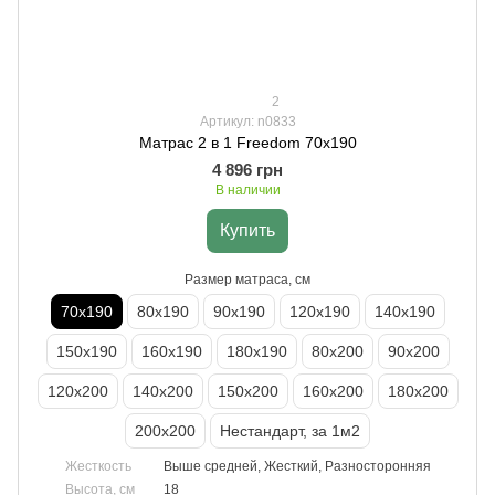
2
Артикул: n0833
Матрас 2 в 1 Freedom 70х190
4 896 грн
В наличии
Купить
Размер матраса, см
70х190
80х190
90х190
120х190
140х190
150х190
160х190
180х190
80х200
90х200
120х200
140х200
150х200
160х200
180х200
200х200
Нестандарт, за 1м2
Жесткость
Выше средней, Жесткий, Разносторонняя
Высота, см
18