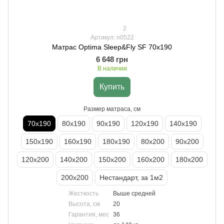
2
Артикул: n0522
Матрас Optima Sleep&Fly SF 70х190
6 648 грн
В наличии
Купить
Размер матраса, см
70х190
80х190
90х190
120х190
140х190
150х190
160х190
180х190
80х200
90х200
120х200
140х200
150х200
160х200
180х200
200х200
Нестандарт, за 1м2
Жесткость
Выше средней
Высота, см
20
Гарантия, мес
36