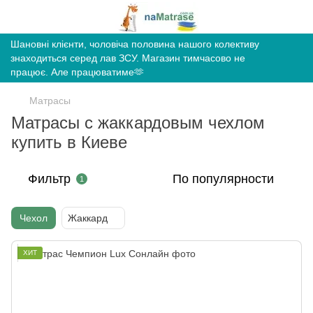
Шановні клієнти, чоловіча половина нашого колективу
знаходиться серед лав ЗСУ. Магазин тимчасово не
працює. Але працюватиме🫶
Матрасы
Матрасы с жаккардовым чехлом
купить в Киеве
Фильтр
По популярности
1
Чехол
Жаккард
ХИТ