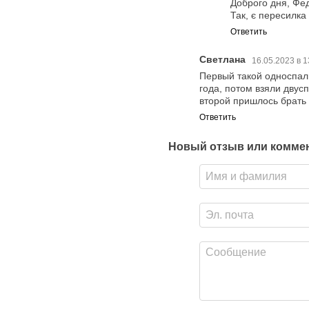
Доброго дня, Фед
Так, є пересилка
Ответить
Светлана
16.05.2023 в 
Первый такой односпал
года, потом взяли двус
второй пришлось брать
Ответить
Новый отзыв или комме