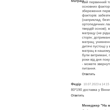
свій первинний т
основних факторі
збереження перви
факторів: забезп
(наприклад, безп
ортопедичних лам
твердій основі);
матрацу (не рідш
сторін; дотрима
матрац; уникнен
дитячі пустощі у
матрац в нашому 
були витримані, 
роки від дня пок
- можете звернут
питання.
Ответить
Федір
10.07.2023 в 14:15
80*190 доставка у Вінн
Ответить
Менеджер "На м