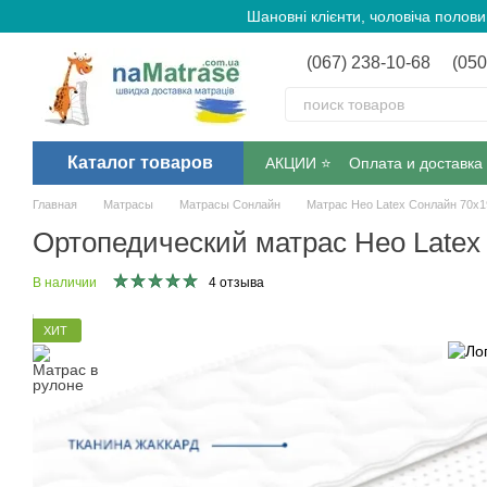
Перейти к основному контенту
Шановні клієнти, чоловіча полов
(067) 238-10-68
(050
Каталог товаров
АКЦИИ ⭐️
Оплата и доставка
Главная
Матрасы
Матрасы Сонлайн
Матрас Нео Latex Сонлайн 70х1
Ортопедический матрас Нео Latex
В наличии
4 отзыва
ХИТ