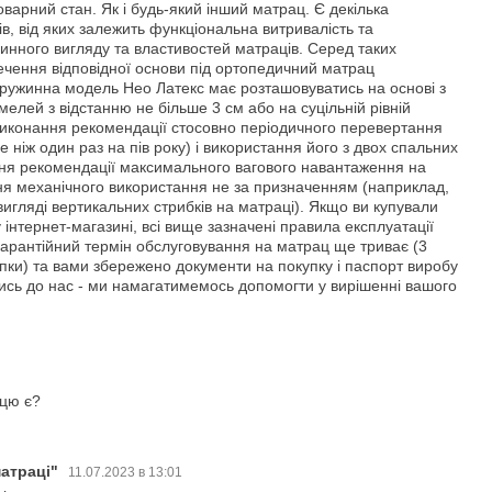
оварний стан. Як і будь-який інший матрац. Є декілька
в, від яких залежить функціональна витривалість та
нного вигляду та властивостей матраців. Серед таких
ечення відповідної основи під ортопедичний матрац
ружинна модель Нео Латекс має розташовуватись на основі з
елей з відстанню не більше 3 см або на суцільній рівній
 виконання рекомендації стосовно періодичного перевертання
е ніж один раз на пів року) і використання його з двох спальних
ння рекомендації максимального вагового навантаження на
ня механічного використання не за призначенням (наприклад,
 вигляді вертикальних стрибків на матраці). Якщо ви купували
інтернет-магазині, всі вище зазначені правила експлуатації
гарантійний термін обслуговування на матрац ще триває (3
упки) та вами збережено документи на покупку і паспорт виробу
ись до нас - ми намагатимемось допомогти у вирішенні вашого
ицю є?
атраці"
11.07.2023 в 13:01