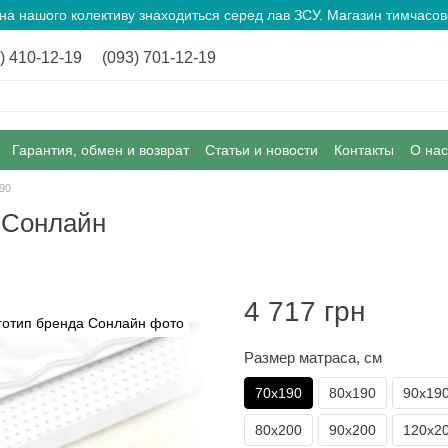
ина нашого колективу знаходиться серед лав ЗСУ. Магазин тимчас
) 410-12-19
(093) 701-12-19
Гарантия, обмен и возврат
Статьи и новости
Контакты
О нас
90
 Сонлайн
4 717 грн
Размер матраса, см
70х190
80х190
90х19
80х200
90х200
120х2