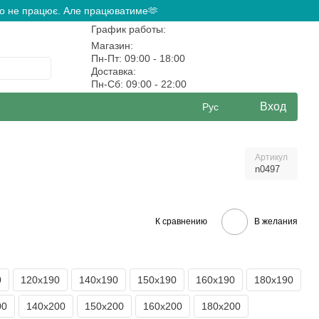
ово не працює. Але працюватиме🫶
График работы:
Магазин:
Пн-Пт: 09:00 - 18:00
Доставка:
Пн-Сб: 09:00 - 22:00
Вход
Рус
Артикул
n0497
К сравнению
В желания
0
120х190
140х190
150х190
160х190
180х190
00
140х200
150х200
160х200
180х200