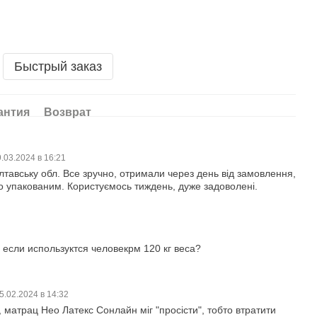
Быстрый заказ
антия
Возврат
.03.2024 в 16:21
тавську обл. Все зручно, отримали через день від замовлення,
 упакованим. Користуємось тиждень, дуже задоволені.
 если используктся человекрм 120 кг веса?
5.02.2024 в 14:32
, матрац Нео Латекс Сонлайн міг "просісти", тобто втратити