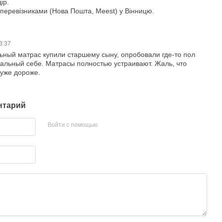
ір.
 перевізниками (Нова Пошта, Meest) у Вінницю.
13:37
ьный матрас купили старшему сыну, опробовали где-то пол
пальный себе. Матрасы полностью устраивают. Жаль, что
 уже дороже.
нтарий
Войти с помощью