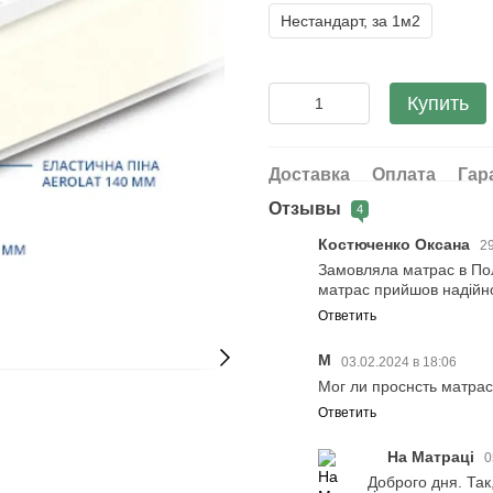
Нестандарт, за 1м2
Купить
Доставка
Оплата
Гар
Отзывы
4
Костюченко Оксана
29
Замовляла матрас в Пол
матрас прийшов надійно
Ответить
М
03.02.2024 в 18:06
Мог ли проснсть матрас
Ответить
На Матраці
0
Доброго дня. Так