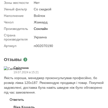
Зоны жесткости
Нет
Умный фильтр
Со скидкой
Наполнение
Войлок
Чехол
Жаккард
Производитель
Сонлайн
Страна
Украина
производителя
Артикул
n002070190
Отзывы
3
Світлана
19.07.2024 в 15:21
Якість хороша, менеджер проконсультував професійно, бо
розмір ліжка 120х187. Рекомендую продавця і товар. Покупкой
задоволені, доставка була навіть швидче ніж було обговорено
під час замовлення.
Ответить
Віка Кошель