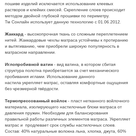
пошиве изделий исключается использование клеевых
растворов и клейких смесей. Скрепление слоев происходит
методом двойной глубокой прошивки по периметру.
Тм Сонлайн использует данную технологию с 01.06.2012.
Жаккард
- высокопрочная ткань со сложным переплетением
нитей. Жаккардовые чехлы матраса устойчивы к протиранию
и вытягиванию, чем приобрели широкую популярность в
матрасном направлении.
Иглопробивной ватин
- вид ватина, в котором сбитая
структура полотна приобретается за счет механического
пробивания иглами. Использование данного
настила укрепляет матрас, оставляя комфортные ощущения
без чрезмерной твёрдости.
Термопрессованный войлок
- пласт нетканного войлочного
материала, изолирующего настилочные блоки матраса от
давления пружин. Необходим для балансирования
правильной работы различных элементов матраса. Укрепляет
матрас и продлевает срок службы настилочных слоев.
Состав: 40% натуральные волокна льна, хлопка, джута, 60%