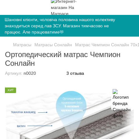
Шановні клієнти, чоловіча половина нашого колективу
знаходиться серед лав ЗСУ. Магазин тимчасово не
працює. Але працюватиме🫶
Матрасы
Матрасы Сонлайн
Матрас Чемпион Сонлайн 70х
Ортопедический матрас Чемпион
Сонлайн
Артикул:
n0020
3 отзыва
ХИТ