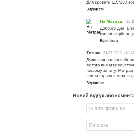
Для кровати 115*180 в
Відповісти
На Матраці
16.1
Доброго дня, Віт
діючої акційної ц
Відповісти
Тетяна
24.07.2023 в 18:4
Дуже задоволені виборо
як того вимагає констру
нашому запиту. Матрац 
спали втрьох з малою ди
Відповісти
Новий відгук або комент