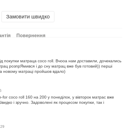
Замовити швидко
антія
Повернення
ід покупки матраца coco roll. Вчооа нам доставили, дочекались
трац розпрЯмився і до сну матрац вже був готовий)) перші
на новому матраці пройшов вдало)
16
or coco roll 160 на 200 у понеділок, у вівторок матрас вже
видко і зручно. Задоволені як процесом покупки, так і
:29