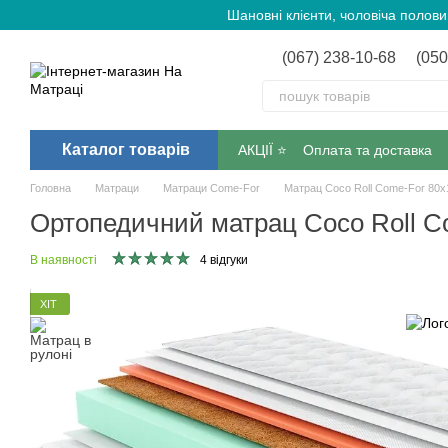
Перейти до основного контенту
Шановні клієнти, чоловіча полов
(067) 238-10-68
(050
Каталог товарів
АКЦІЇ ⭐️
Оплата та доставка
Головна
Матраци
Матраци Come-For
Матрац Coco Roll Come-For 80х
Ортопедичний матрац Coco Roll C
В наявності
4 відгуки
ХІТ