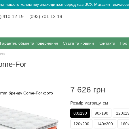
ина нашого колективу знаходиться серед лав ЗСУ. Магазин тимчас
) 410-12-19
(093) 701-12-19
Гарантія, обмін та повернення
Статті та новини
Контакти
Про 
190
ome-For
7 626 грн
Розмір матрацу, см
80х190
90х190
120х1
120х200
140х200
160