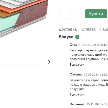
Купити
Доставка
Оплата
Гар
Відгуки
4
Стася
28.03.2025 в 08:18
Сьогодні перший день в
потріьного часу щоб ма
враження і відпочинок 
Відповісти
Оксана
07.03.2024 в 12:
Замовляла матрас come-f
лежав в нашому ліжку. Ш
покупкою.
Відповісти
Виталий
15.11.2023 в 12