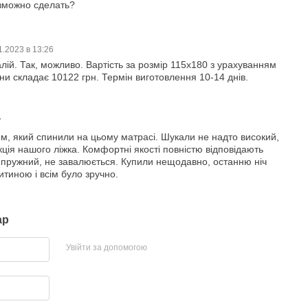
озможно сделать?
1.2023 в 13:26
алій. Так, можливо. Вартість за розмір 115х180 з урахуванням
іни складає 10122 грн. Термін виготовлення 10-14 днів.
7
м, який спинили на цьому матрасі. Шукали не надто високий,
кція нашого ліжка. Комфортні якості повністю відповідають
пружний, не завалюється. Купили нещодавно, останню ніч
тиною і всім було зручно.
ар
Увійти за допомогою