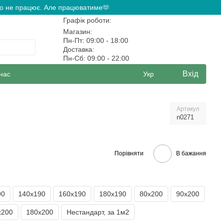
ово не працює. Але працюватиме🫶
Графік роботи:
Магазин:
Пн-Пт: 09:00 - 18:00
Доставка:
Пн-Сб: 09:00 - 22:00
Вхід
нас
Укр
Артикул
n0271
Порівняти
В бажання
90
140х190
160х190
180х190
80х200
90х200
х200
180х200
Нестандарт, за 1м2