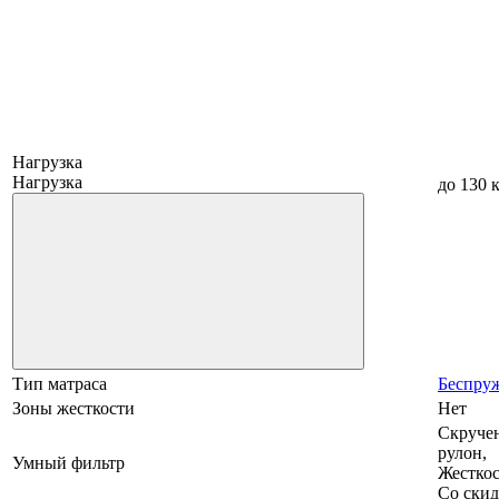
Нагрузка
Нагрузка
до 130 
Тип матраса
Беспру
Зоны жесткости
Нет
Скруче
рулон,
Умный фильтр
Жесткост
Со ски