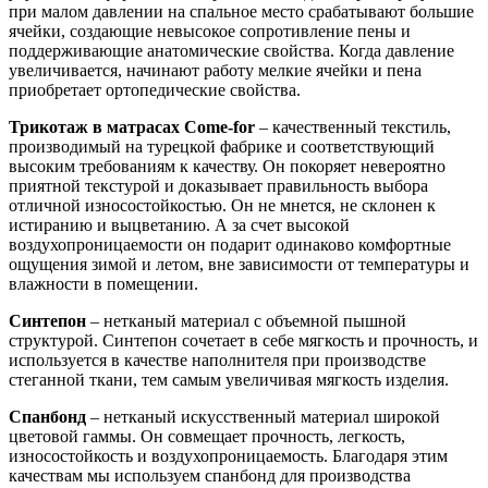
при малом давлении на спальное место срабатывают большие
ячейки, создающие невысокое сопротивление пены и
поддерживающие анатомические свойства. Когда давление
увеличивается, начинают работу мелкие ячейки и пена
приобретает ортопедические свойства.
Трикотаж в матрасах Come-for
– качественный текстиль,
производимый на турецкой фабрике и соответствующий
высоким требованиям к качеству. Он покоряет невероятно
приятной текстурой и доказывает правильность выбора
отличной износостойкостью. Он не мнется, не склонен к
истиранию и выцветанию. А за счет высокой
воздухопроницаемости он подарит одинаково комфортные
ощущения зимой и летом, вне зависимости от температуры и
влажности в помещении.
Синтепон
– нетканый материал с объемной пышной
структурой. Синтепон сочетает в себе мягкость и прочность, и
используется в качестве наполнителя при производстве
стеганной ткани, тем самым увеличивая мягкость изделия.
Спанбонд
– нетканый искусственный материал широкой
цветовой гаммы. Он совмещает прочность, легкость,
износостойкость и воздухопроницаемость. Благодаря этим
качествам мы используем спанбонд для производства