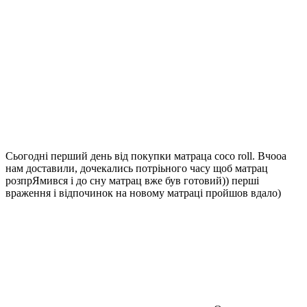
Сьогодні перший день від покупки матраца coco roll. Вчооа
нам доставили, дочекались потріьного часу щоб матрац
розпрЯмився і до сну матрац вже був готовий)) перші
враження і відпочинок на новому матраці пройшов вдало)