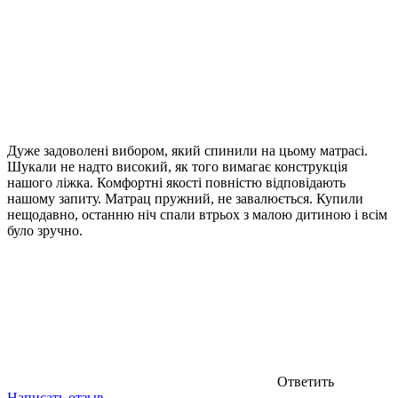
Дуже задоволені вибором, який спинили на цьому матрасі.
Шукали не надто високий, як того вимагає конструкція
нашого ліжка. Комфортні якості повністю відповідають
нашому запиту. Матрац пружний, не завалюється. Купили
нещодавно, останню ніч спали втрьох з малою дитиною і всім
було зручно.
Ответить
Написать отзыв