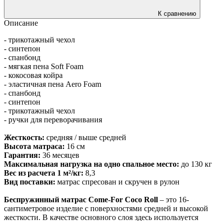
К сравнению
Описание
- трикотажный чехол
- синтепон
- спанбонд
- мягкая пена Soft Foam
- кокосовая койра
- эластичная пена Aero Foam
- спанбонд
- синтепон
- трикотажный чехол
- ручки для переворачивания
Жесткость:
средняя / выше средней
Высота матраса:
16 см
Гарантия:
36 месяцев
Максимальная нагрузка на одно спальное место:
до 130 кг
Вес из расчета 1 м²/кг:
8,3
Вид поставки:
матрас спресован и скручен в рулон
Беспружинный матрас Come-For Coco Roll
– это 16-
сантиметровое изделие с поверхностями средней и высокой
жесткости. В качестве основного слоя здесь используется