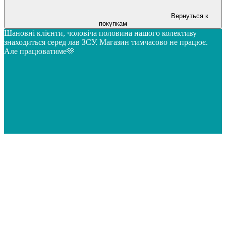
Вернуться к
покупкам
Шановні клієнти, чоловіча половина нашого колективу
знаходиться серед лав ЗСУ. Магазин тимчасово не працює.
Але працюватиме🫶