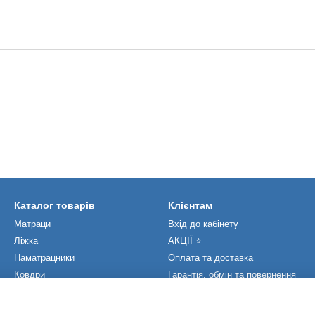
Каталог товарів
Клієнтам
Матраци
Вхід до кабінету
Ліжка
АКЦІЇ ⭐️
Наматрацники
Оплата та доставка
Ковдри
Гарантія, обмін та повернення
Подушки
Статті та новини
Виробники
Контакти