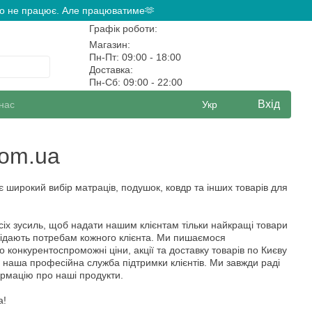
ово не працює. Але працюватиме🫶
Графік роботи:
Магазин:
Пн-Пт: 09:00 - 18:00
Доставка:
Пн-Сб: 09:00 - 22:00
Вхід
нас
Укр
com.ua
є широкий вибір матраців, подушок, ковдр та інших товарів для
іх зусиль, щоб надати нашим клієнтам тільки найкращі товари
овідають потребам кожного клієнта. Ми пишаємося
конкурентоспроможні ціни, акції та доставку товарів по Києву
е й наша професійна служба підтримки клієнтів. Ми завжди раді
ормацію про наші продукти.
ua!