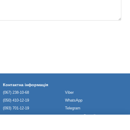
Контактна інформація
(067) 238-10-68
Viber
(050) 410-12-19
WhatsApp
(093) 701-12-19
Telegram
namatrase@gmail.com
Київ та область