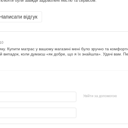
лієнти були завжди задоволені якістю та сервісом.
Написати відгук
:10
яку. Купити матрас у вашому магазині мені було зручно та комфорт
ой випадок, коли думаєш «як добре, що я їх знайшла». Удачі вам. П
Увійти за допомогою