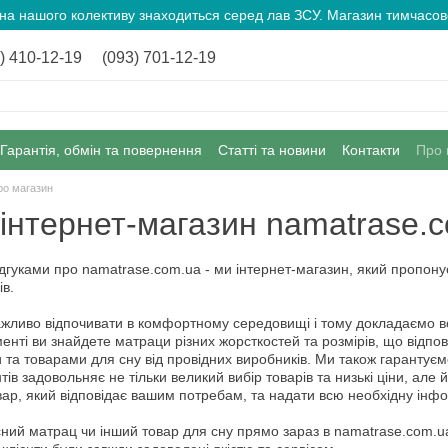
ина нашого колективу знаходиться серед лав ЗСУ. Магазин тимчас
) 410-12-19
(093) 701-12-19
Гарантія, обмін та повернення
Статті та новини
Контакти
Про 
ро магазин
 інтернет-магазин namatrase.
відгуками про namatrase.com.ua - ми інтернет-магазин, який пропону
ів.
ажливо відпочивати в комфортному середовищі і тому докладаємо вс
енті ви знайдете матраци різних жорсткостей та розмірів, що відп
та товарами для сну від провідних виробників. Ми також гарантуємо 
єнтів задовольняє не тільки великий вибір товарів та низькі ціни, ал
ар, який відповідає вашим потребам, та надати всю необхідну інф
існий матрац чи інший товар для сну прямо зараз в namatrase.com.