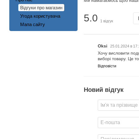
Ми намагаємось щоб наші к
Відгуки про магазин
5.0
Угода користувача
1
відгук
Мапа сайту
Oksi
25.01.2024 в 17
Хочу висловити под
виборі товару. Це т
Відповісти
Новий відгук