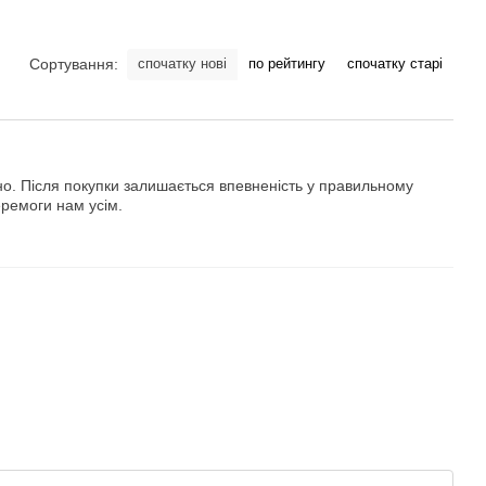
спочатку нові
по рейтингу
спочатку старі
Сортування:
но. Після покупки залишається впевненість у правильному
еремоги нам усім.