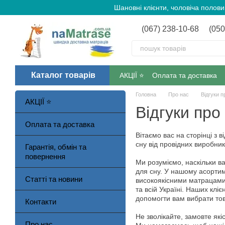
Перейти до основного контенту
Шановні клієнти, чоловіча полов
(067) 238-10-68
(050
Каталог товарів
АКЦІЇ ⭐️
Оплата та доставка
Головна
Про нас
Відгуки п
АКЦІЇ ⭐️
Відгуки про
Оплата та доставка
Вітаємо вас на сторінці з 
сну від провідних виробник
Гарантія, обмін та
повернення
Ми розуміємо, наскільки в
для сну. У нашому асортим
Статті та новини
високоякісними матрацами 
та всій Україні. Наших клі
допомогти вам вибрати тов
Контакти
Не зволікайте, замовте як
Про нас