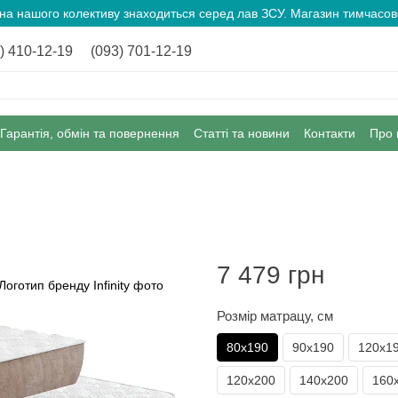
ина нашого колективу знаходиться серед лав ЗСУ. Магазин тимчас
) 410-12-19
(093) 701-12-19
Гарантія, обмін та повернення
Статті та новини
Контакти
Про 
7 479 грн
Розмір матрацу, см
80х190
90х190
120х1
120х200
140х200
160