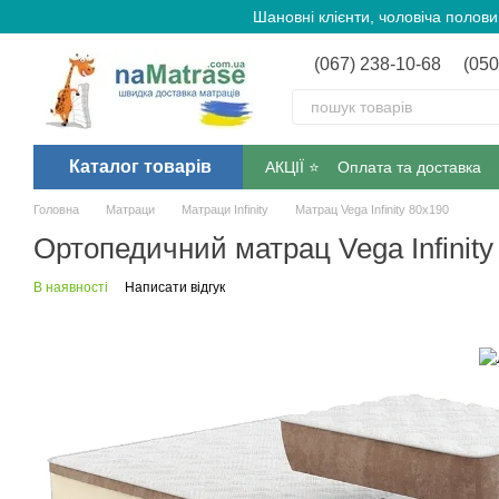
Перейти до основного контенту
Шановні клієнти, чоловіча полов
(067) 238-10-68
(050
Каталог товарів
АКЦІЇ ⭐️
Оплата та доставка
Головна
Матраци
Матраци Infinity
Матрац Vega Infinity 80х190
Ортопедичний матрац Vega Infinity
В наявності
Написати відгук