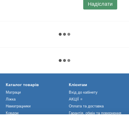
Надіслати
Каталог товарів
Клієнтам
Матраци
Вхід до кабінету
Ліжка
АКЦІЇ ⭐️
Наматрацники
Оплата та доставка
Ковдри
Гарантія, обмін та повернення
Подушки
Статті та новини
Виробники
Контакти