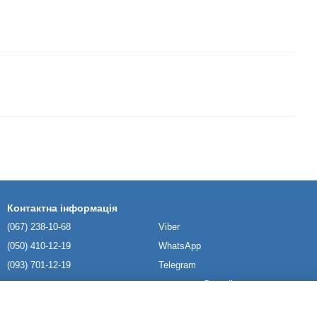
Контактна інформація
(067) 238-10-68
Viber
(050) 410-12-19
WhatsApp
(093) 701-12-19
Telegram
namatrase@gmail.com
Київ та область