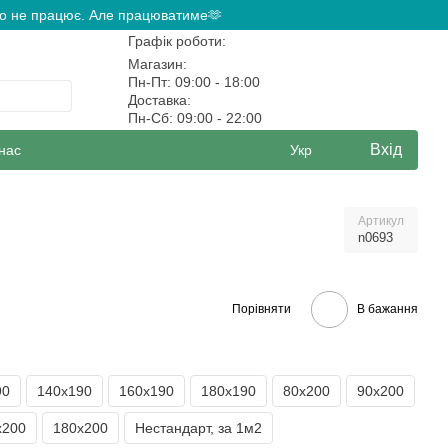
ово не працює. Але працюватиме🫶
Графік роботи:
Магазин:
Пн-Пт: 09:00 - 18:00
Доставка:
Пн-Сб: 09:00 - 22:00
Вхід
нас
Укр
Артикул
n0693
Порівняти
В бажання
90
140х190
160х190
180х190
80х200
90х200
х200
180х200
Нестандарт, за 1м2