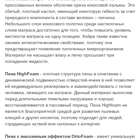
прессованных волокон оболочки ореха кокосовой пальмы. Это
сбитый, плотный настил, имеющий некоторую гибкость за счет
природного компонента в составе волокон – лигнина.
Небольшого слоя кокосового полотна среди настилочных
слоев матраса достаточно для того, чтобы повысить уровень
жесткости матраса на одну позицию. Койра также известна
своими антисептическими свойствами, поэтому она
предотвращает появление патогенных микроорганизмов.
Материал не насыщает влагу и легко просыхает при
попадании жидкости.
Пена HighFoam
- плотная структура пены в сочетании с
динамической подвижностью отверстий-ячеек в ней позволяет
ей индивидуально реагировать и взаимодействовать с телом
человека, лежащего на матрасе. Данный материал вынослив
перед длительными тяжелыми нагрузками и хорошо
восстанавливается в пассивный период. Пена Highfoam не
является благоприятной средой для развития пылевых
клещей и других инсектов, поэтому подходит для людей,
страдающих астмой или склонных к аллергии.
Пена с массажным эффектом OrtoFoam
- имеет уникальную