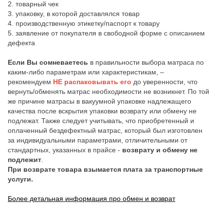
2. товарный чек
3. упаковку, в которой доставлялся товар
4. производственную этикетку/паспорт к товару
5. заявление от покупателя в свободной форме с описанием
дефекта
Если Вы сомневаетесь
в правильности выбора матраса по
каким-либо параметрам или характеристикам, –
рекомендуем
НЕ распаковывать его
до уверенности, что
вернуть/обменять матрас необходимости не возникнет. По той
же причине матрасы в вакуумной упаковке надлежащего
качества после вскрытия упаковки возврату или обмену не
подлежат. Также следует учитывать, что приобретенный и
оплаченный бездефектный матрас, который был изготовлен
за индивидуальными параметрами, отличительными от
стандартных, указанных в прайсе -
возврату и обмену не
подлежит
.
При возврате товара взымается плата за транспортные
услуги.
Более детальная информация про обмен и возврат