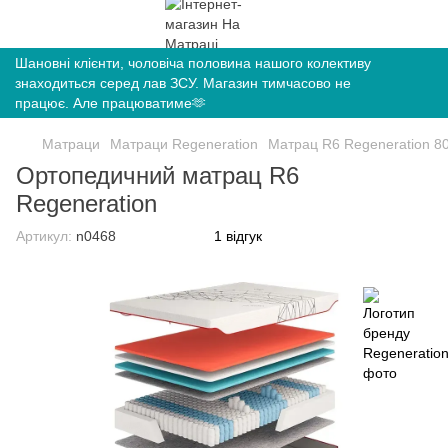
Шановні клієнти, чоловіча половина нашого колективу
знаходиться серед лав ЗСУ. Магазин тимчасово не
працює. Але працюватиме🫶
Матраци
Матраци Regeneration
Матрац R6 Regeneration 8
Ортопедичний матрац R6
Regeneration
Артикул:
n0468
1 відгук