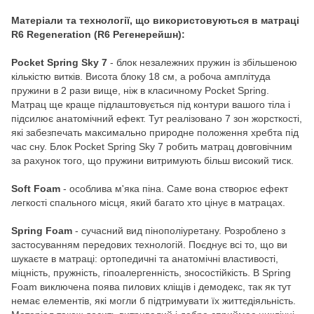
Матеріали та технології, що використовуються в матраці
R6 Regeneration (R6 Регенерейшн):
Pocket Spring Sky 7
- блок незалежних пружин із збільшеною
кількістю витків. Висота блоку 18 см, а робоча амплітуда
пружини в 2 рази вище, ніж в класичному Pocket Spring.
Матрац ще краще підлаштовується під контури вашого тіла і
підсилює анатомічний ефект. Тут реалізовано 7 зон жорсткості,
які забезпечать максимально природне положення хребта під
час сну. Блок Pocket Spring Sky 7 робить матрац довговічним
за рахунок того, що пружини витримують більш високий тиск.
Soft Foam
- особлива м'яка піна. Саме вона створює ефект
легкості спального місця, який багато хто цінує в матрацах.
Spring Foam
- сучасний вид пінополіуретану. Розроблено з
застосуванням передових технологій. Поєднує всі то, що ви
шукаєте в матраці: ортопедичні та анатомічні властивості,
міцність, пружність, гіпоалергенність, зносостійкість. В Spring
Foam виключена поява пилових кліщів і демодекс, так як тут
немає елементів, які могли б підтримувати їх життєдіяльність.