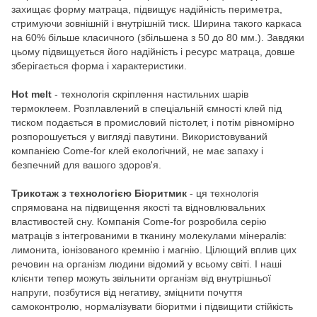
захищає форму матраца, підвищує надійність периметра,
стримуючи зовнішній і внутрішній тиск. Ширина такого каркаса
на 60% більше класичного (збільшена з 50 до 80 мм.). Завдяки
цьому підвищується його надійність і ресурс матраца, довше
зберігається форма і характеристики.
Hot melt
- технологія скріплення настильних шарів
термоклеем. Розплавлений в спеціальній ємності клей під
тиском подається в промисловий пістолет, і потім рівномірно
розпорошується у вигляді павутини. Використовуваний
компанією Come-for клей екологічний, не має запаху і
безпечний для вашого здоров'я.
Трикотаж з технологією Біоритмик
- ця технологія
спрямована на підвищення якості та відновлювальних
властивостей сну. Компанія Come-for розробила серію
матраців з інтегрованими в тканину молекулами мінералів:
лимонита, іонізованого кремнію і магнію. Цілющий вплив цих
речовин на організм людини відомий у всьому світі. І наші
клієнти тепер можуть звільнити організм від внутрішньої
напруги, позбутися від негативу, зміцнити почуття
самоконтролю, нормалізувати біоритми і підвищити стійкість