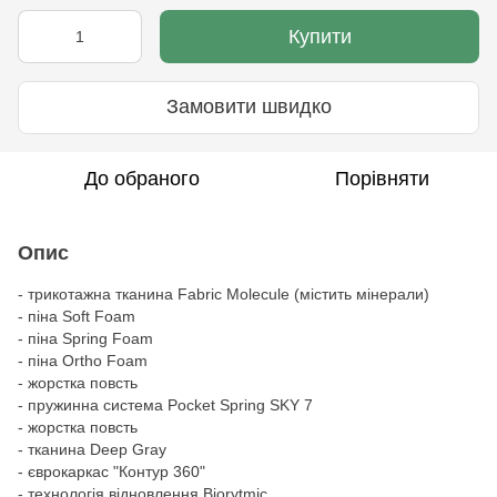
Купити
Замовити швидко
До обраного
Порівняти
Опис
- трикотажна тканина Fabric Molecule (містить мінерали)
- піна Soft Foam
- піна Spring Foam
- піна Ortho Foam
- жорстка повсть
- пружинна система Pocket Spring SKY 7
- жорстка повсть
- тканина Deep Gray
- єврокаркас "Контур 360"
- технологія відновлення Biorytmic