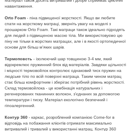
Матеріал також досить витривалий і добре сприймає циклічні
навантаження.
Orto Foam
- піна підвищеної жорсткості. Якщо ви любите
спати на жорсткому матраці, зверніть увагу на моделі з
прошарком Orto Foam. Такі матраци також ідеально підходять
для людей з підвищеною масою тіла. Ми використовуємо цю
піну не тільки в жорстких матрацах, але і в якості ортопедичної
основи для більш м'яких шарів.
Термоповсть
- ізолюючий шар товщиною 3-4 мм, який
відокремлює пружинний блок від матеріалів. Завдяки щільності
і міцності термовойлок контролює однаковий тиск пружин на
людське тіло по всій поверхні матраца. Таким чином матрац
стає більш комфортним і зберігає потрібний рівень жорсткості.
Склад термовойлока - це комбінація натуральних і
регенерованих тканинних волокон, з'єднаних за допомогою
температури і тиску. Матеріал екологічно безпечний і
гіпоалергенний.
Контур 360
- каркас, розроблений компанією Come-for в
відповідь на побажання клієнтів отримати максимально
витривалий і тривалий у використанні матрац. Контур 360