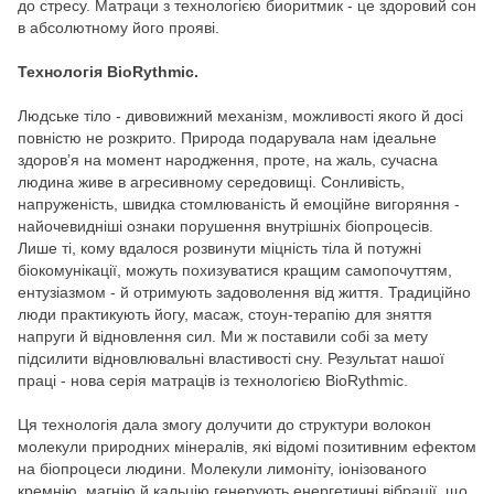
до стресу. Матраци з технологією биоритмик - це здоровий сон
в абсолютному його прояві.
Технологія BioRythmic.
Людське тіло - дивовижний механізм, можливості якого й досі
повністю не розкрито. Природа подарувала нам ідеальне
здоровʼя на момент народження, проте, на жаль, сучасна
людина живе в агресивному середовищі. Сонливість,
напруженість, швидка стомлюваність й емоційне вигоряння -
найочевидніші ознаки порушення внутрішніх біопроцесів.
Лише ті, кому вдалося розвинути міцність тіла й потужні
біокомунікації, можуть похизуватися кращим самопочуттям,
ентузіазмом - й отримують задоволення від життя. Традиційно
люди практикують йогу, масаж, стоун-терапію для зняття
напруги й відновлення сил. Ми ж поставили собі за мету
підсилити відновлювальні властивості сну. Результат нашої
праці - нова серія матраців із технологією BioRythmic.
Ця технологія дала змогу долучити до структури волокон
молекули природних мінералів, які відомі позитивним ефектом
на біопроцеси людини. Молекули лимоніту, іонізованого
кремнію, магнію й кальцію генерують енергетичні вібрації, що