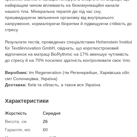
найкращим чином впливають на біокомунікаційні канали
нашого тіла. Мінеральна терапія діє під час сну,
пришвидшуючи звільнення організму від внутрішнього
напруження, нормалізуючи біоритми й підвищуючи стійкість до
стресу.
Результати тестів, проведених спеціалістами Hohenstein Institut
für Textilinnovation GmbH, свідчать, що короткостроковий
відпочинок на матраці BioRythmic на 17% зменшує чутливість
до стресу й на 70% посилює здатність контролювати своє тіло.
Виробник:
tm Regeneration (тм Регенерейшн, Харківська обл.
смт Солоницівка, Україна)
Доставка:
Київ та область, а також вся Україна
Характеристики
Жорсткість
Середня
Висота, см
26
Гарантія, міс
60