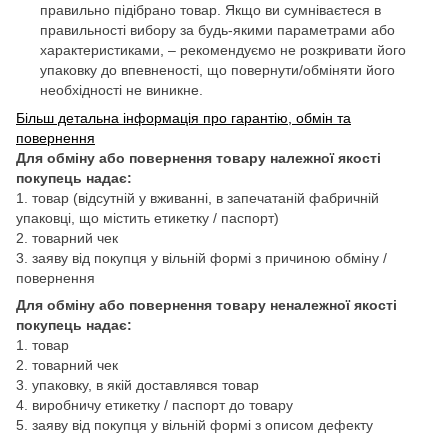
правильно підібрано товар. Якщо ви сумніваєтеся в
правильності вибору за будь-якими параметрами або
характеристиками, – рекомендуємо не розкривати його
упаковку до впевненості, що повернути/обміняти його
необхідності не виникне.
Більш детальна інформація про гарантію, обмін та
повернення
Для обміну або повернення товару належної якості
покупець надає:
1. товар (відсутній у вживанні, в запечатаній фабричній
упаковці, що містить етикетку / паспорт)
2. товарний чек
3. заяву від покупця у вільній формі з причиною обміну /
повернення
Для обміну або повернення товару неналежної якості
покупець надає:
1. товар
2. товарний чек
3. упаковку, в якій доставлявся товар
4. виробничу етикетку / паспорт до товару
5. заяву від покупця у вільній формі з описом дефекту