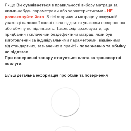
Якщо
Ви сумніваєтеся
в правильності вибору матраца за
якими-небудь параметрами або характеристиками -
НЕ
розпаковуйте його
. З тієї ж причини матраци у вакуумній
упаковці належної якості після відкриття упаковки поверненню
або обміну не підлягають. Також слід враховувати, що
придбаний і сплачений бездефектний матрац, який був
виготовлений за індивідуальними параметрами, відмінними
від стандартних, зазначених в прайсі -
поверненню та обміну
не підлягає
.
При поверненні товару стягується плата за транспортні
послуги.
Більш детальна інформація про обмін та повернення