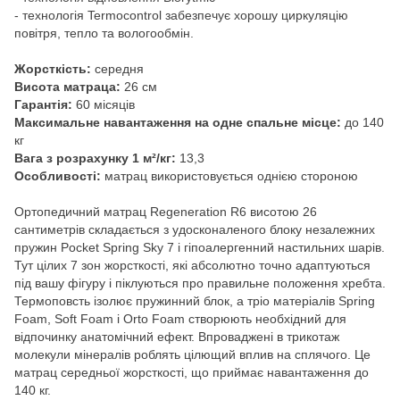
- технологія Termocontrol забезпечує хорошу циркуляцію
повітря, тепло та вологообмін.
Жорсткість:
середня
Висота матраца:
26 см
Гарантія:
60 місяців
Максимальне навантаження на одне спальне місце:
до 140
кг
Вага з розрахунку 1 м²/кг:
13,3
Особливості:
матрац використовується однією стороною
Ортопедичний матрац Regeneration R6 висотою 26
сантиметрів складається з удосконаленого блоку незалежних
пружин Pocket Spring Sky 7 і гіпоалергенний настильних шарів.
Тут цілих 7 зон жорсткості, які абсолютно точно адаптуються
під вашу фігуру і піклуються про правильне положення хребта.
Термоповсть ізолює пружинний блок, а тріо матеріалів Spring
Foam, Soft Foam і Orto Foam створюють необхідний для
відпочинку анатомічний ефект. Впроваджені в трикотаж
молекули мінералів роблять цілющий вплив на сплячого. Це
матрац середньої жорсткості, що приймає навантаження до
140 кг.