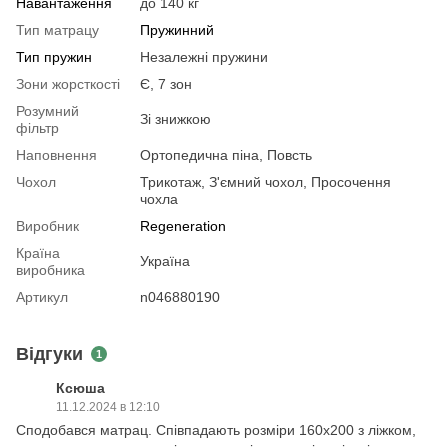
Навантаження
до 140 кг
Тип матрацу
Пружинний
Тип пружин
Незалежні пружини
Зони жорсткості
Є, 7 зон
Розумний
Зі знижкою
фільтр
Наповнення
Ортопедична піна, Повсть
Чохол
Трикотаж, З'ємний чохол, Просочення
чохла
Виробник
Regeneration
Країна
Україна
виробника
Артикул
n046880190
Відгуки
1
Ксюша
11.12.2024 в 12:10
Сподобався матрац. Співпадають розміри 160х200 з ліжком,