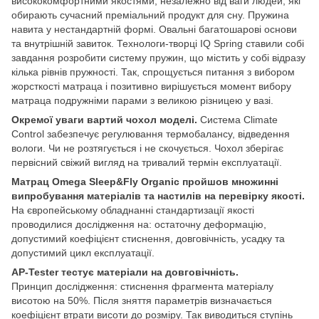
висококомфортними якостями, незалежно від ваги людей, які
обирають сучасний преміальний продукт для сну. Пружина
навита у нестандартній формі. Овальні багатошарові основи
та внутрішній завиток. Технологи-творці IQ Spring ставили собі
завдання розробити систему пружин, що містить у собі відразу
кілька рівнів пружності. Так, спрощується питання з вибором
жорсткості матраца і позитивно вирішується момент вибору
матраца подружніми парами з великою різницею у вазі.
Окремої уваги вартий чохол моделі.
Система Climate
Control забезпечує регулювання термобалансу, відведення
вологи. Чи не розтягується і не скочується. Чохол зберігає
первісний свіжий вигляд на тривалий термін експлуатації.
Матрац Omega Sleep&Fly Organic пройшов множинні
випробування матеріалів та настилів на перевірку якості.
На європейському обладнанні стандартизації якості
проводилися дослідження на: остаточну деформацію,
допустимий коефіцієнт стиснення, довговічність, усадку та
допустимий цикл експлуатації.
AР-Tester тестує матеріали на довговічність.
Принцип дослідження: стиснення фрагмента матеріалу
висотою на 50%. Після зняття параметрів визначається
коефіцієнт втрати висоти до розміру. Так виводиться ступінь