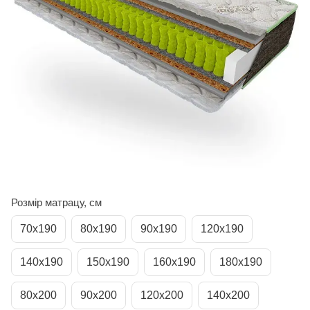
Розмір матрацу, см
70х190
80х190
90х190
120х190
140х190
150х190
160х190
180х190
80х200
90х200
120х200
140х200