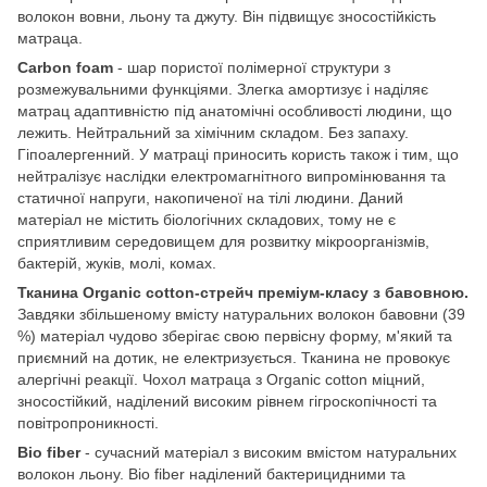
волокон вовни, льону та джуту. Він підвищує зносостійкість
матраца.
Carbon foam
- шар пористої полімерної структури з
розмежувальними функціями. Злегка амортизує і наділяє
матрац адаптивністю під анатомічні особливості людини, що
лежить. Нейтральний за хімічним складом. Без запаху.
Гіпоалергенний. У матраці приносить користь також і тим, що
нейтралізує наслідки електромагнітного випромінювання та
статичної напруги, накопиченої на тілі людини. Даний
матеріал не містить біологічних складових, тому не є
сприятливим середовищем для розвитку мікроорганізмів,
бактерій, жуків, молі, комах.
Тканина Organic cotton-стрейч преміум-класу з бавовною.
Завдяки збільшеному вмісту натуральних волокон бавовни (39
%) матеріал чудово зберігає свою первісну форму, м'який та
приємний на дотик, не електризується. Тканина не провокує
алергічні реакції. Чохол матраца з Organic cotton міцний,
зносостійкий, наділений високим рівнем гігроскопічності та
повітропроникності.
Bio fiber
- сучасний матеріал з високим вмістом натуральних
волокон льону. Bio fiber наділений бактерицидними та