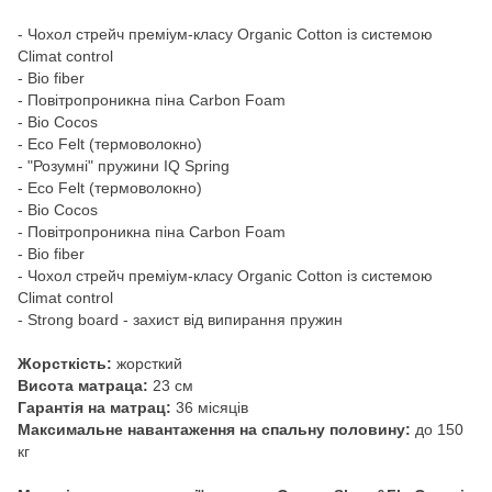
- Чохол стрейч преміум-класу Organic Cotton із системою
Climat control
- Bio fiber
- Повітропроникна піна Carbon Foam
- Bio Cocos
- Eco Felt (термоволокно)
- "Розумні" пружини IQ Spring
- Eco Felt (термоволокно)
- Bio Cocos
- Повітропроникна піна Carbon Foam
- Bio fiber
- Чохол стрейч преміум-класу Organic Cotton із системою
Climat control
- Strong board - захист від випирання пружин
Жорсткість:
жорсткий
Висота матраца:
23 см
Гарантія на матрац:
36 місяців
Максимальне навантаження на спальну половину:
до 150
кг