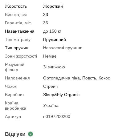
Жорсткість
Жорсткий
Висота, см
23
Гарантія, міс
36
Навантаження
до 150 кг
Тип матрацу
Пружинний
Тип пружин
Незалежні пружини
Зони жорсткості
Немає
Розумний
Зі знижкою
фільтр
Наповнення
Ортопедична піна, Повсть, Кокос
Чохол
Стрейч
Виробник
Sleep&Fly Organic
Країна
Україна
виробника
Артикул
n0197200200
Відгуки
2