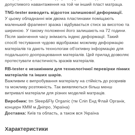
допустимого навантаження на той чи інший пласт матраца.
TNG-tester виводить відсоток залишкової деформації.
У цьому обладнанні між двома пластинами поміщають
маленький фрагмент зразка і відбувається стиск за висотою та
шириною. У такому положенні його залишають на 72 години.
Після закінчення часу знімають індекс деформації. Такий
спосіб тестування чудово відображає можливу деформацію
матеріалів та дають технологам об'єктивну інформацію для
подальшого доопрацювання матеріалів. Цей прилад дозволяє
протестувати еластичність зразків матеріалів.
RB-tester є незамінним для технологічної перевірки пінних
матеріалів та інших шарів.
Важливим є випробування матеріалу на стійкість до розривів
та можливу розтяжність. Так виявляються більш менш
витривалі матеріали для різних моделей матраців.
Виробник:
tm Sleep&Fly Organic (тм Сліп Енд Флай Органік,
концерн КММ м.Дніпро, Україна)
Доставка:
Київ та область, а також вся Україна
Характеристики