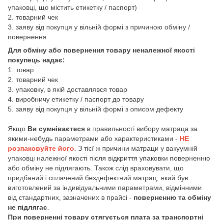
упаковці, що містить етикетку / паспорт)
2. товарний чек
3. заяву від покупця у вільній формі з причиною обміну /
повернення
Для обміну або повернення товару неналежної якості
покупець надає:
1. товар
2. товарний чек
3. упаковку, в якій доставлявся товар
4. виробничу етикетку / паспорт до товару
5. заяву від покупця у вільній формі з описом дефекту
Якщо
Ви сумніваєтеся
в правильності вибору матраца за
якими-небудь параметрами або характеристиками -
НЕ
розпаковуйте його
. З тієї ж причини матраци у вакуумній
упаковці належної якості після відкриття упаковки поверненню
або обміну не підлягають. Також слід враховувати, що
придбаний і сплачений бездефектний матрац, який був
виготовлений за індивідуальними параметрами, відмінними
від стандартних, зазначених в прайсі -
поверненню та обміну
не підлягає
.
При поверненні товару стягується плата за транспортні