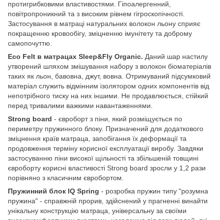
протигрибковими властивостями. Гіпоалергенний,
повітропроникний та з високим рівнем гігроскопічності.
Застосування в матраці натуральних волокон льону сприяє
покращенню кровообігу, зміцненню імунітету та доброму
самопочуттю.
Eco Felt в матрацах Sleep&Fly Organic.
Даний шар настилу
утворений шляхом змішування набору з волокон біоматеріалів
таких як льон, бавовна, джут, вовна. Отримуваний підсумковий
матеріал служить відмінним ізолятором одних компонентів від
непотрібного тиску на них іншими. Не продавлюється, стійкий
перед тривалими важкими навантаженнями.
Strong board
- євроборт з піни, який розміщується по
периметру пружинного блоку. Призначений для додаткового
зміцнення країв матраца, запобігання їх деформації та
продовження терміну корисної експлуатації виробу. Завдяки
застосуванню піни високої щільності та збільшеній товщині
євроборту корисні властивості Strong board зросли у 1,2 рази
порівняно з класичним євробортом.
Пружинний блок IQ Spring
- розробка пружин типу "розумна
пружина" - справжній прорив, здійснений у прагненні винайти
унікальну конструкцію матраца, універсальну за своїми