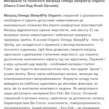
Матеріали та технології матраца Omega Sleep&Fly Organic
(Омега Слип Енд Флай Органік):
Матрац Omega Sleep&Fly Organic
створений з урахуванням
необхідності підняти допустиме навантаження до
максимальної позначки без втрати комфортних властивостей.
Матрац відрізняється гарною жорсткістю, має висоту 21 см,
витримує значні навантаження і забезпечує прекрасну
підтримку хребта. В основі Organic Omega Sleep&Fly - блок IQ
Spring, що складається з пружинок у вигляді маленького
пісочного годинника. Цей блок дозволив створити матрац
одночасно з декількома ступенями жорсткості, що сприяло
досягненню анатомічного ефекту під час відпочинку. Пружний і
в міру щільний шар виробу - особливий матеріал Carbon
Foam. Це пориста високоеластична піна, яка чудово "дихає" і
усуває вологу. Вона також нейтралізує запахи, захищає від
електромагнітного випромінювання. Формула складу пени
виведена як найбільш адаптивна до мінливих факторів, як
вага, вік та анатомічні можливості людини. Як амортизуючі
шари виступають матеріали Eco Felt і Bio Cocos. Останній
створений із волокон кокосу, скріплених за допомогою латексу.
Характеристики Bio Cocos: еластичність, повітропроникність,
гіпоалергенність. Інший матеріал – Eco Felt – це поєднання