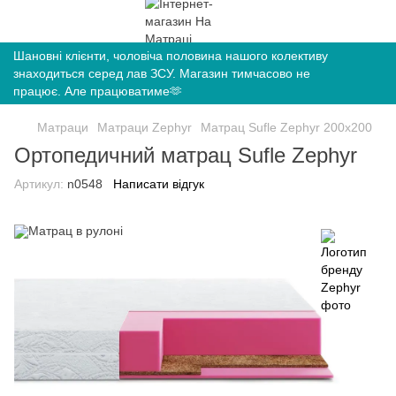
Шановні клієнти, чоловіча половина нашого колективу
знаходиться серед лав ЗСУ. Магазин тимчасово не
працює. Але працюватиме🫶
Матраци
Матраци Zephyr
Матрац Sufle Zephyr 200x200
Ортопедичний матрац Sufle Zephyr
Артикул:
n0548
Написати відгук