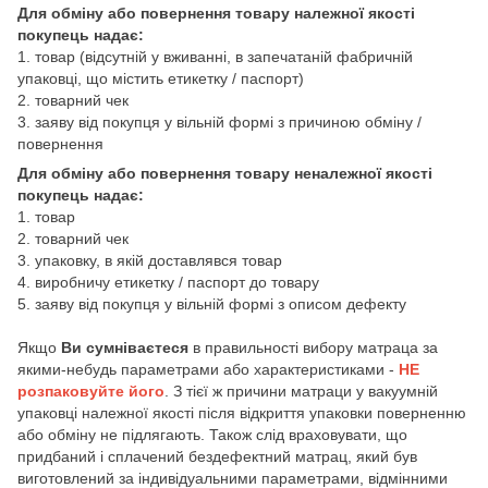
Для обміну або повернення товару належної якості
покупець надає:
1. товар (відсутній у вживанні, в запечатаній фабричній
упаковці, що містить етикетку / паспорт)
2. товарний чек
3. заяву від покупця у вільній формі з причиною обміну /
повернення
Для обміну або повернення товару неналежної якості
покупець надає:
1. товар
2. товарний чек
3. упаковку, в якій доставлявся товар
4. виробничу етикетку / паспорт до товару
5. заяву від покупця у вільній формі з описом дефекту
Якщо
Ви сумніваєтеся
в правильності вибору матраца за
якими-небудь параметрами або характеристиками -
НЕ
розпаковуйте його
. З тієї ж причини матраци у вакуумній
упаковці належної якості після відкриття упаковки поверненню
або обміну не підлягають. Також слід враховувати, що
придбаний і сплачений бездефектний матрац, який був
виготовлений за індивідуальними параметрами, відмінними