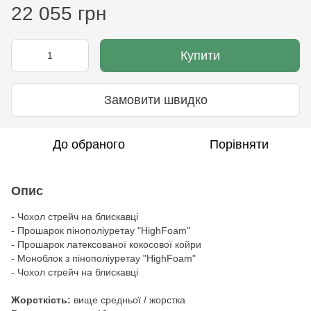
22 055 грн
Купити
Замовити швидко
До обраного
Порівняти
Опис
- Чохол стрейч на блискавці
- Прошарок пінополіуретау "HighFoam"
- Прошарок латексованої кокосової койри
- Моноблок з пінополіуретау "HighFoam"
- Чохол стрейч на блискавці
Жорсткість:
вище средньої / жорстка