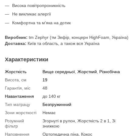
Висока повітропроникність
Не викликає алергії
Комфортна та м'яка на дотик
Виробник:
tm Zephyr (тм Зефір, концерн HighFoam, Україна)
Доставка:
Київ та область, а також вся Україна
Характеристики
Жорсткість
Вище середньої
,
Жорсткий
,
Різнобічна
Висота, см
19
Гарантія, міс
48
Навантаження
до 140 кг
Тип матрацу
Безпружинний
Зони жорсткості
Немає
Розумний
Згорнуті в рулон, Жорсткість 2 в 1, Зі
фільтр
знижкою
Наповнення
Ортопедична піна, Кокос