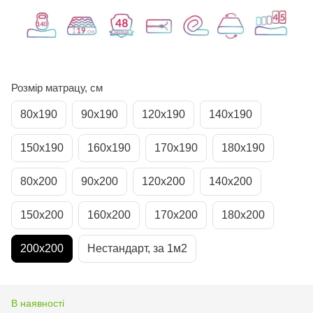
Розмір матрацу, см
80х190
90х190
120х190
140х190
150х190
160х190
170х190
180х190
80х200
90х200
120х200
140х200
150х200
160х200
170х200
180х200
200х200
Нестандарт, за 1м2
В наявності