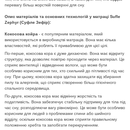
перевагу більш жорсткій поверхні для сну.
Опис матеріалів та основних технологій у матраці Sufle
Zephyr (Суфле Зефір):
Кокосова койра
- є популярним матеріалом, який
використовується в виробництві матраців. Вона має кілька
властивостей, які роблять її привабливою для цієї цілі.
По-перше, кокосова кора є дуже дихаючою. Вона має відкриту
структуру, яка дозволяє повітрю проходити через матеріал. Це
сприяє вентиляції і відведенню вологи, що може бути
особливо корисним для тих, хто схильний до пітливості під час
сну. При цьому, кокосова кора здатна захищати від збирання
пилу та алергенів, що сприяє створенню більш гігієнічного
спального середовища.
По-друге, кокосова кора має відмінну жорсткість та
податливість. Вона забезпечує стабільну підтримку для тіла під
час сну, розподіляючи вагу рівномірно. Це може бути особливо
корисним для людей з проблемами спини або шийного
відділу, оскільки кокосова кора може сприяти правильному
положенню хребта та запобігати перекрученням.