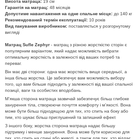
Висота матраца:
19 см
Гарантія на матрац:
48 місяців
Допустиме навантаження на одне спальне місце:
до 140 кг
Рекомендований термін експлуатації:
10 років
Вид пакування виробником:
поставляється у розгорнутому
вигляді
Матрац Sufle Zephyr
- матрац з різною жорсткістю сторін є
популярним варіантом, який надає можливість вибрати
оптимальну жорсткість в залежності від ваших потреб та
переваг.
Він має дві сторони: одна має жорсткість вище середньої, а
інша більш жорстка. Це забезпечує вам можливість вибору
того, що вам більше підходить у залежності від вашої спальної
позиції, ваги та особистих вподобань.
М'якша сторона матраца зазвичай забезпечує більш глибоке
занурення тіла, створюючи почуття комфорту і м'якості. Вона
може бути більш підходящою для тих, хто спить на боку або
тим, хто шукає більш приглушений та затишний ефект.
З іншого боку, жорстка сторона матраца надає більшу
підтримку і менше занурення. Вона може бути корисною для
тих, хто спить на спині або животі, а також для тих, хто віддає