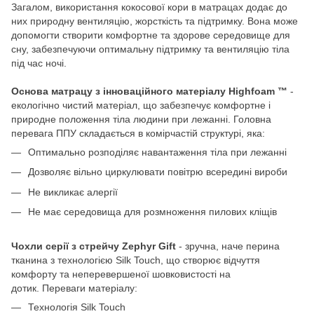
Загалом, використання кокосової кори в матрацах додає до
них природну вентиляцію, жорсткість та підтримку. Вона може
допомогти створити комфортне та здорове середовище для
сну, забезпечуючи оптимальну підтримку та вентиляцію тіла
під час ночі.
Основа матрацу з інноваційного матеріалу Highfoam ™
-
екологічно чистий матеріал, що забезпечує комфортне і
природне положення тіла людини при лежанні. Головна
перевага ППУ складається в комірчастій структурі, яка:
Оптимально розподіляє навантаження тіла при лежанні
Дозволяє вільно циркулювати повітрю всередині вироби
Не викликає алергії
Не має середовища для розмноження пилових кліщів
Чохли серії з стрейчу Zephyr Gift
- зручна, наче перина
тканина з технологією Silk Touch, що створює відчуття
комфорту та неперевершеної шовковистості на
дотик. Переваги матеріалу:
Технологія Silk Touch