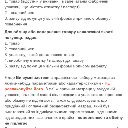
1. товар (відсутній у вживанні, в запечатаній фабричній
упаковці, що містить етикетку / паспорт)
2. товарний чек
3. заяву від покупця у вільній формі з причиною обміну /
повернення
Для обміну або повернення товару неналежної якості
покупець надає:
1. товар
2. товарний чек
3. упаковку, в якій доставлявся товар
4. виробничу етикетку / паспорт до товару
5. заяву від покупця у вільній формі з описом дефекту
Якщо
Ви сумніваєтеся
в правильності вибору матраца за
якими-небудь параметрами або характеристиками -
НЕ
розпаковуйте його
. З тієї ж причини матраци у вакуумній
упаковці належної якості після відкриття упаковки поверненню
або обміну не підлягають. Також слід враховувати, що
придбаний і сплачений бездефектний матрац, який був
виготовлений за індивідуальними параметрами, відмінними
від стандартних, зазначених в прайсі -
поверненню та обміну
не підлягає
.