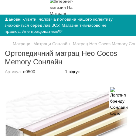
Шановні клієнти, чоловіча половина нашого колективу
знаходиться серед лав ЗСУ. Магазин тимчасово не
працює. Але працюватиме🫶
Матраци
Матраци Сонлайн
Матрац Нео Cocos Memory Со
Ортопедичний матрац Нео Cocos
Memory Сонлайн
Артикул:
n0500
1 відгук