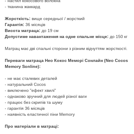
- настил кокосового волокна
- тканина жаккард
Жорсткість:
вище середньої / жорсткий
Гарантія:
36 місяців
Висота матраца:
до 19 см
Допустиме навантаження на одне спальне місце:
до 150 кг
Матрац має дві спальні сторони з різним відчуттям жорсткості.
Переваги матраца Нео Кокос Меморі Сонлайн (Neo Cocos
Memory Sonline):
- не має сталевих деталей
- натуральний Cocos
- виключено "ефект хвилі"
- однаково зручний для людей різної ваги
- працює без скрипів та шуму
- гарантія 36 місяців
- наявність еластичної піни Memory
Про матеріали в матраці: