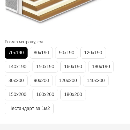
Розмір матрацу, см
70х190
80х190
90х190
120х190
140х190
150х190
160х190
180х190
80х200
90х200
120х200
140х200
150х200
160х200
180х200
Нестандарт, за 1м2