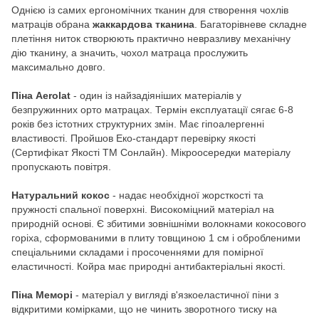
Однією із самих ергономічних тканин для створення чохлів
матраців обрана
жаккардова тканина
. Багаторівневе складне
плетіння ниток створюють практично невразливу механічну
дію тканину, а значить, чохол матраца прослужить
максимально довго.
Піна Aerolat
- один із найзадіяніших матеріалів у
безпружинних орто матрацах. Термін експлуатації сягає 6-8
років без істотних структурних змін. Має гіпоалергенні
властивості. Пройшов Еко-стандарт перевірку якості
(Сертифікат Якості ТМ Сонлайн). Мікроосередки матеріалу
пропускають повітря.
Натуральний кокос
- надає необхідної жорсткості та
пружності спальної поверхні. Високоміцний матеріал на
природній основі. Є збитими зовнішніми волокнами кокосового
горіха, сформованими в плиту товщиною 1 см і обробленими
спеціальними складами і просоченнями для помірної
еластичності. Койра має природні антибактеріальні якості.
Піна Меморі
- матеріал у вигляді в'язкоеластичної піни з
відкритими комірками, що не чинить зворотного тиску на