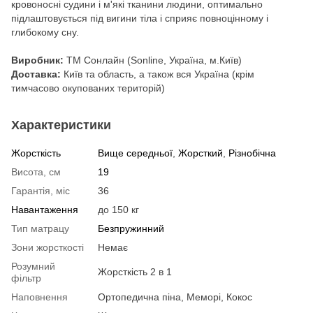
кровоносні судини і м'які тканини людини, оптимально
підлаштовується під вигини тіла і сприяє повноцінному і
глибокому сну.
Виробник:
ТМ Сонлайн (Sonline, Україна, м.Київ)
Доставка:
Київ та область, а також вся Україна (крім
тимчасово окупованих територій)
Характеристики
Жорсткість
Вище середньої
,
Жорсткий
,
Різнобічна
Висота, см
19
Гарантія, міс
36
Навантаження
до 150 кг
Тип матрацу
Безпружинний
Зони жорсткості
Немає
Розумний
Жорсткість 2 в 1
фільтр
Наповнення
Ортопедична піна, Меморі, Кокос