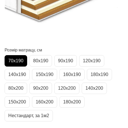
Розмір матрацу, см
70х190
80х190
90х190
120х190
140х190
150х190
160х190
180х190
80х200
90х200
120х200
140х200
150х200
160х200
180х200
Нестандарт, за 1м2