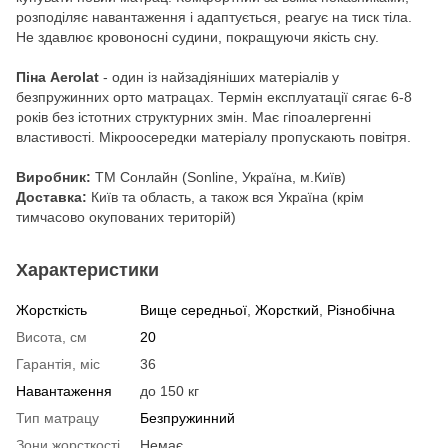
розподіляє навантаження і адаптується, реагує на тиск тіла.
Не здавлює кровоносні судини, покращуючи якість сну.
Піна Aerolat
- один із найзадіяніших матеріалів у
безпружинних орто матрацах. Термін експлуатації сягає 6-8
років без істотних структурних змін. Має гіпоалергенні
властивості. Мікроосередки матеріалу пропускають повітря.
Виробник:
ТМ Сонлайн (Sonline, Україна, м.Київ)
Доставка:
Київ та область, а також вся Україна (крім
тимчасово окупованих територій)
Характеристики
Жорсткість
Вище середньої
,
Жорсткий
,
Різнобічна
Висота, см
20
Гарантія, міс
36
Навантаження
до 150 кг
Тип матрацу
Безпружинний
Зони жорсткості
Немає