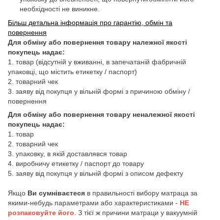
необхідності не виникне.
Більш детальна інформація про гарантію, обмін та
повернення
Для обміну або повернення товару належної якості
покупець надає:
1. товар (відсутній у вживанні, в запечатаній фабричній
упаковці, що містить етикетку / паспорт)
2. товарний чек
3. заяву від покупця у вільній формі з причиною обміну /
повернення
Для обміну або повернення товару неналежної якості
покупець надає:
1. товар
2. товарний чек
3. упаковку, в якій доставлявся товар
4. виробничу етикетку / паспорт до товару
5. заяву від покупця у вільній формі з описом дефекту
Якщо
Ви сумніваєтеся
в правильності вибору матраца за
якими-небудь параметрами або характеристиками -
НЕ
розпаковуйте його
. З тієї ж причини матраци у вакуумній