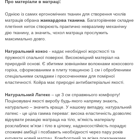
Про матеріали в матраці:
Однією із самих ергономічних тканин для створення чохлів
матраців обрана
жаккардова тканина
. Багаторівневе складне
плетіння ниток створюють практично невразливу механічну
дію тканину, а значить, чохол матраца прослужить
максимально довго.
Натуральний кокос
- надає необхідної жорсткості та
пружності спальної поверхні. Високоміцний матеріал на
природній основі. Є збитими зовнішніми волокнами кокосового
горіха, сформованими в плиту товщиною 1 см і обробленими
спеціальними складами і просоченнями для помірної
еластичності. Койра має природні антибактеріальні якості.
Натуральний Латекс
– це 3 см справжнього комфорту!
Поціновувачі якості виробу будь-якого напряму знають,
натурально – значить краще. У нашому випадку, натуральний
латекс - це ціла гамма переваг: висока еластичність дозволяє
відчувати реакцію матраца на тіло, м'якість матеріалу
розслаблює м'язи і тіло в цілому, надзносостійкість порадує
споживчі амбіції і позбавить необхідності через пару років
купувати новий матрац. Комфортний за всіма показниками,