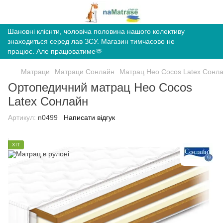
Шановні клієнти, чоловіча половина нашого колективу
знаходиться серед лав ЗСУ. Магазин тимчасово не
працює. Але працюватиме🫶
Матраци
Матраци Сонлайн
Матрац Нео Cocos Latex Сонл
Ортопедичний матрац Нео Cocos
Latex Сонлайн
Артикул:
n0499
Написати відгук
ХІТ