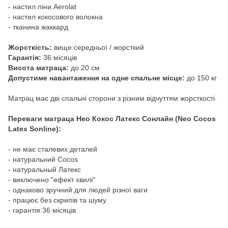
- настил піни Aerolat
- настил кокосового волокна
- тканина жаккард
Жорсткість:
вище середньої / жорсткий
Гарантія:
36 місяців
Висота матраца:
до 20 см
Допустиме навантаження на одне спальне місце:
до 150 кг
Матрац має дві спальні сторони з різним відчуттям жорсткості.
Переваги матраца Нео Кокос Латекс Сонлайн (Neo Cocos
Latex Sonline):
- не має сталевих деталей
- натуральний Cocos
- натуральный Латекс
- виключено "ефект хвилі"
- однаково зручний для людей різної ваги
- працює без скрипів та шуму
- гарантія 36 місяців