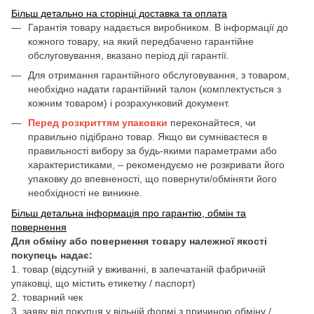
Більш детально на сторінці доставка та оплата
Гарантія товару надається виробником. В інформації до
кожного товару, на який передбачено гарантійне
обслуговування, вказано період дії гарантії.
Для отримання гарантійного обслуговування, з товаром,
необхідно надати гарантійний талон (комплектується з
кожним товаром) і розрахунковий документ.
Перед розкриттям упаковки
переконайтеся, чи
правильно підібрано товар. Якщо ви сумніваєтеся в
правильності вибору за будь-якими параметрами або
характеристиками, – рекомендуємо не розкривати його
упаковку до впевненості, що повернути/обміняти його
необхідності не виникне.
Більш детальна інформація про гарантію, обмін та
повернення
Для обміну або повернення товару належної якості
покупець надає:
1. товар (відсутній у вживанні, в запечатаній фабричній
упаковці, що містить етикетку / паспорт)
2. товарний чек
3. заяву від покупця у вільній формі з причиною обміну /