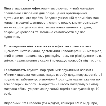
Піна з масажним ефектом
– високоеластичний матеріал
спеціально створений для покращення ортопедичної
підтримки вашого хребта. Завдяки унікальній формі піна має
корисні масажні властивості, сприяє правильному розподілу
тиску на різні ділянки тіла, знімає навантаження з судин,
покращує кровообіг та загальне самопочуття під час
відпочинку.
Ортопедична піна з масажним ефектом
- піна високої
щільності, нетоксичний, довговічний і гіпоалергенний матеріал,
який сприяє правильному розподілу тиску на різні ділянки тіла,
знімає навантаження з судин і покращує кровообіг під час сну.
Термоповсть
служить бар'єром між пружинним блоком і
м'якими шарами матраца, надає виробу додаткову жорсткість і
пружність, забезпечує рівномірний розподіл навантаження по
всій поверхні виробу. Використання цього матеріалу у складі
матраца збільшує рекомендований термін експлуатації до 10
років.
Виробник:
tm Freedom (тм Фрідом, концерн КММ м.Дніпро,