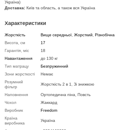
Україна)
Доставка:
Київ та область, а також вся Україна
Характеристики
Жорсткість
Вище середньої
,
Жорсткий
,
Різнобічна
Висота, см
17
Гарантія, міс
18
Навантаження
до 130 кг
Тип матрацу
Безпружинний
Зони жорсткості
Немає
Розумний
Жорсткість 2 в 1, Зі знижкою
фільтр
Наповнення
Ортопедична піна, Повсть
Чохол
Жаккард
Виробник
Freedom
Країна
Україна
виробника