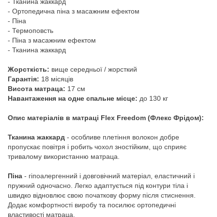
- Тканина жаккард
- Ортопедична піна з масажним ефектом
- Піна
- Термоповсть
- Піна з масажним ефектом
- Тканина жаккард
Жорсткість:
вище середньої / жорсткий
Гарантія:
18 місяців
Висота матраца:
17 см
Навантаження на одне спальне місце:
до 130 кг
Опис матеріалів в матраці Flex Freedom (Флекс Фрідом):
Тканина жаккард
- особливе плетіння волокон добре
пропускає повітря і робить чохол зностійким, що сприяє
тривалому використанню матраца.
Піна
- гіпоалергенний і довговічний матеріал, еластичний і
пружний одночасно. Легко адаптується під контури тіла і
швидко відновлює свою початкову форму після стиснення.
Додає комфортності виробу та посилює ортопедичні
властивості матраца.