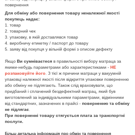
повернення
Для обміну або повернення товару неналежної якості
покупець надає:
1. товар
2. товарний чек
3. упаковку, в якій доставлявся товар
4. виробничу етикетку / паспорт до товару
5. заяву від покупця у вільній формі з описом дефекту
Якщо
Ви сумніваєтеся
в правильності вибору матраца за
якими-небудь параметрами або характеристиками -
НЕ
розпаковуйте його
. З тієї ж причини матраци у вакуумній
упаковці належної якості після відкриття упаковки поверненню
або обміну не підлягають. Також слід враховувати, що
придбаний і сплачений бездефектний матрац, який був
виготовлений за індивідуальними параметрами, відмінними
від стандартних, зазначених в прайсі -
поверненню та обміну
не підлягає
.
При поверненні товару стягується плата за транспортні
послуги.
Більш детальна інформація про обмін та повернення