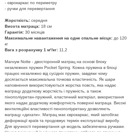
- єврокаркас по периметру
​​​- ручки для перевертання
Жорсткість:
середня
Висота матраца:
18 см
Гарантія:
30 місяців
Максимальне навантаження на одне спальне місце:
до 120
кг
Вага з розрахунку 1 м²/кг:
11,2
Магнум Notte - двосторонній матрац на основі блоку
незалежних пружин Pocket Spring. Кожна пружина в блоці
працює незалежно від сусідніх пружин, завдяки чому
досягається максимальна точкова еластичність. Як шари
наповнення використовуються жорстка повсть, яка надає
матрацу додаткову жорсткість і пружність, а також
пінополіуретан-пружний, еластичний матеріал, використання
якого надає додаткову комфортність поверхні матраца. Високі
вентиляційні властивості пенополіуретану дозволяють
матрацу «дихати». Матрац має єврокаркас, який запобігає
деформації країв та продовжує термін експлуатації виробу.
Для зручності перевертання ця модель забезпечена ручками.