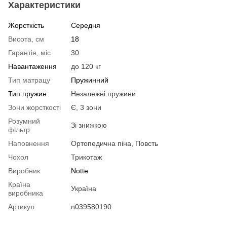
Характеристики
Жорсткість
Середня
Висота, см
18
Гарантія, міс
30
Навантаження
до 120 кг
Тип матрацу
Пружинний
Тип пружин
Незалежні пружини
Зони жорсткості
Є, 3 зони
Розумний
Зі знижкою
фільтр
Наповнення
Ортопедична піна, Повсть
Чохол
Трикотаж
Виробник
Notte
Країна
Україна
виробника
Артикул
n039580190