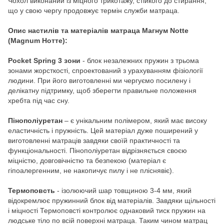
Чохол виконаний із міцного трикотажу, стійкого до стирання,
що у свою чергу продовжує термін служби матраца.
Опис настилів та матеріалів матраца Магнум Notte
(Magnum Нотте):
Pocket Spring 3 зони
- блок незалежних пружин з трьома
зонами жорсткості, спроектований з урахуванням фізіології
людини. При його виготовленні ми чергуємо посилену і
делікатну підтримку, щоб зберегти правильне положення
хребта під час сну.
Пінополіуретан
– є унікальним полімером, який має високу
еластичність і пружність. Цей матеріал дуже поширений у
виготовленні матраців завдяки своїй практичності та
функціональності. Пінополіуретан відрізняється своєю
міцністю, довговічністю та безпекою (матеріал є
гіпоалергенним, не накопичує пилу і не пліснявіє).
Термоповсть
- ізолюючий шар товщиною 3-4 мм, який
відокремлює пружинний блок від матеріалів. Завдяки щільності
і міцності Термоповсті контролює однаковий тиск пружин на
людське тіло по всій поверхні матраца. Таким чином матрац