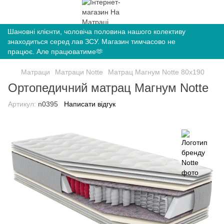
Шановні клієнти, чоловіча половина нашого колективу
знаходиться серед лав ЗСУ. Магазин тимчасово не
працює. Але працюватиме🫶
Матраци
Матраци Notte
Матрац Магнум Notte 80х190
Ортопедичний матрац Магнум Notte
Артикул:
n0395
Написати відгук