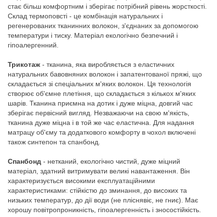
стає більш комфортним і зберігає потрібний рівень жорсткості.
Склад термоповсті - це комбінація натуральних і
регенерованих тканинних волокон, з'єднаних за допомогою
температури і тиску. Матеріал екологічно безпечний і
гіпоалергенний.
Трикотаж
- тканина, яка виробляється з еластичних
натуральних бавовняних волокон і запатентованої пряжі, що
складається зі спеціальних м'яких волокон. Ця технологія
створює об'ємне плетіння, що складається з кількох м'яких
шарів. Тканина приємна на дотик і дуже міцна, довгий час
зберігає первісний вигляд. Незважаючи на свою м'якість,
тканина дуже міцна і в той же час еластична. Для надання
матрацу об'єму та додаткового комфорту в чохол включені
також синтепон та спанбонд.
Спанбонд
- нетканий, екологічно чистий, дуже міцний
матеріал, здатний витримувати великі навантаження. Він
характеризується високими експлуатаційними
характеристиками: стійкістю до зминання, до високих та
низьких температур, до дії води (не пліснявіє, не гниє). Має
хорошу повітропроникність, гіпоалергенність і зносостійкість.