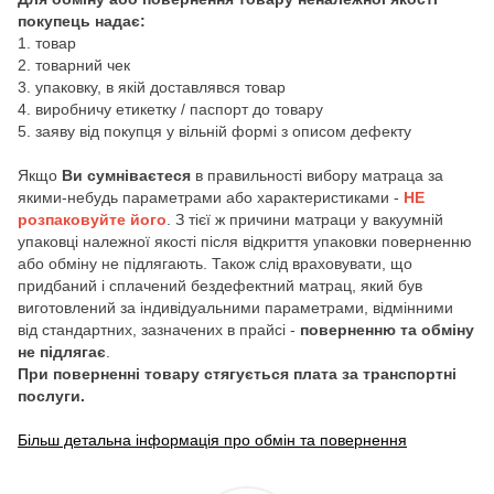
покупець надає:
1. товар
2. товарний чек
3. упаковку, в якій доставлявся товар
4. виробничу етикетку / паспорт до товару
5. заяву від покупця у вільній формі з описом дефекту
Якщо
Ви сумніваєтеся
в правильності вибору матраца за
якими-небудь параметрами або характеристиками -
НЕ
розпаковуйте його
. З тієї ж причини матраци у вакуумній
упаковці належної якості після відкриття упаковки поверненню
або обміну не підлягають. Також слід враховувати, що
придбаний і сплачений бездефектний матрац, який був
виготовлений за індивідуальними параметрами, відмінними
від стандартних, зазначених в прайсі -
поверненню та обміну
не підлягає
.
При поверненні товару стягується плата за транспортні
послуги.
Більш детальна інформація про обмін та повернення