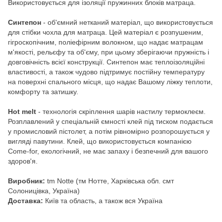
Використовується для ізоляції пружинних блоків матраца.
Синтепон
- об'ємний нетканий матеріал, що використовується
для стібки чохла для матраца. Цей матеріал є розпушеним,
гігроскопічним, поліефірним волокном, що надає матрацам
м'якості, рельєфу та об'єму, при цьому зберігаючи пружність і
довговічність всієї конструкції. Синтепон має теплоізоляційні
властивості, а також чудово підтримує постійну температуру
на поверхні спального місця, що надає Вашому ліжку теплоти,
комфорту та затишку.
Hot melt
- технологія скріплення шарів настилу термоклеєм.
Розплавлений у спеціальній ємності клей під тиском подається
у промисловий пістолет, а потім рівномірно розпорошується у
вигляді павутини. Клей, що використовується компанією
Come-for, екологічний, не має запаху і безпечний для вашого
здоров'я.
Виробник:
tm Notte (тм Нотте, Харківська обл. смт
Солоницівка, Україна)
Доставка:
Київ та область, а також вся Україна