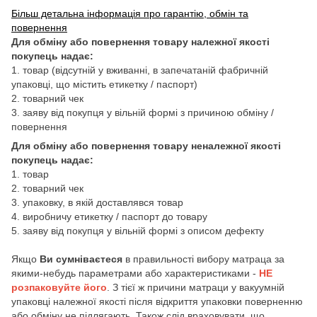
Більш детальна інформація про гарантію, обмін та
повернення
Для обміну або повернення товару належної якості
покупець надає:
1. товар (відсутній у вживанні, в запечатаній фабричній
упаковці, що містить етикетку / паспорт)
2. товарний чек
3. заяву від покупця у вільній формі з причиною обміну /
повернення
Для обміну або повернення товару неналежної якості
покупець надає:
1. товар
2. товарний чек
3. упаковку, в якій доставлявся товар
4. виробничу етикетку / паспорт до товару
5. заяву від покупця у вільній формі з описом дефекту
Якщо
Ви сумніваєтеся
в правильності вибору матраца за
якими-небудь параметрами або характеристиками -
НЕ
розпаковуйте його
. З тієї ж причини матраци у вакуумній
упаковці належної якості після відкриття упаковки поверненню
або обміну не підлягають. Також слід враховувати, що