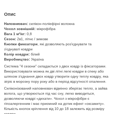
Опис
Наповнювач:
силікон-поліефірні волокна
Чохол зовнішній:
мікрофібра
Вага 1 м²/кг:
0,8
Сезон:
2в1, літнє / зимове
Кнопки фиксатори
, які дозволяють роз'єднувати та
з'єднуваті ковдри
Колір ковдри:
білий
Виробництво:
Україна
Система "4 сезони" складається з двох ковдр із фіксаторами.
Використовувати можна як дві літні легкі ковдри в спеку або
шляхом з'єднання двох ковдр утворити одну теплу ковдру, яка
зігріє в морозну пору року або в період відсутності опалення.
Силіконізований наповнювач відмінно зберігає тепло, а зайва
волога, що утворюється під час сну, легко виводиться,
дозволяючи ковдрі «дихати». Чохол з мікрофібри є
гіпоалергенним і має приємний на дотик ефект «оксамиту».
Кількість кнопок кріплення від 10 до 18 залежить від розміру
ковдри.