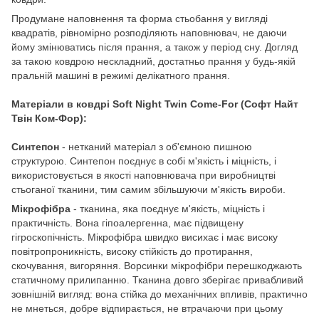
Продумане наповнення та форма стьобання у вигляді
квадратів, рівномірно розподіляють наповнювач, не даючи
йому змінюватись після прання, а також у період сну. Догляд
за такою ковдрою нескладний, достатньо прання у будь-якій
пральній машині в режимі делікатного прання.
Матеріали в ковдрі Soft Night Twin Come-For (Софт Найт
Твін Ком-Фор):
Синтепон
- нетканий матеріал з об'ємною пишною
структурою. Синтепон поєднує в собі м'якість і міцність, і
використовується в якості наповнювача при виробництві
стьоганої тканини, тим самим збільшуючи м'якість вироби.
Мікрофібра
- тканина, яка поєднує м'якість, міцність і
практичність. Вона гіпоалергенна, має підвищену
гігроскопічність. Мікрофібра швидко висихає і має високу
повітропроникність, високу стійкість до протирання,
скочування, вигоряння. Ворсинки мікрофібри перешкоджають
статичному прилипанню. Тканина довго зберігає привабливий
зовнішній вигляд: вона стійка до механічних впливів, практично
не мнеться, добре відпирається, не втрачаючи при цьому