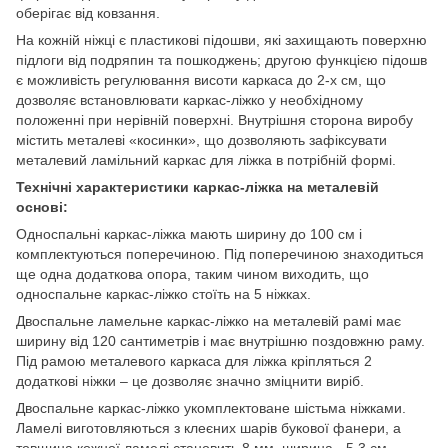
оберігає від ковзання.
На кожній ніжці є пластикові підошви, які захищають поверхню
підлоги від подряпин та пошкоджень; другою функцією підошв
є можливість регулювання висоти каркаса до 2-х см, що
дозволяє встановлювати каркас-ліжко у необхідному
положенні при нерівній поверхні. Внутрішня сторона виробу
містить металеві «косинки», що дозволяють зафіксувати
металевий ламільний каркас для ліжка в потрібній формі.
Технічні характеристики каркас-ліжка на металевій
основі:
Односпальні каркас-ліжка мають ширину до 100 см і
комплектуються поперечиною. Під поперечиною знаходиться
ще одна додаткова опора, таким чином виходить, що
односпальне каркас-ліжко стоїть на 5 ніжках.
Двоспальне ламельне каркас-ліжко на металевій рамі має
ширину від 120 сантиметрів і має внутрішню поздовжню раму.
Під рамою металевого каркаса для ліжка кріпляться 2
додаткові ніжки – це дозволяє значно зміцнити виріб.
Двоспальне каркас-ліжко укомплектоване шістьма ніжками.
Ламелі виготовляються з клеєних шарів букової фанери, а