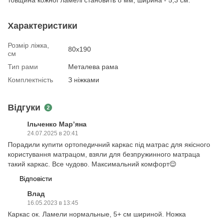
товщина кожної ламелі становить 8 мм, ширина - 5,3 см.
Характеристики
Розмір ліжка,
80х190
см
Тип рами
Металева рама
Комплектність
З ніжками
Відгуки
2
Ільченко Марʼяна
24.07.2025 в 20:41
Порадили купити ортопедичний каркас під матрас для якісного
користування матрацом, взяли для безпружинного матраца
такий каркас. Все чудово. Максимальний комфорт😌
Відповісти
Влад
16.05.2023 в 13:45
Каркас ок. Ламели нормальные, 5+ см шириной. Ножка