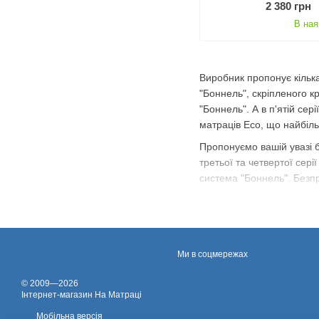
2 380 грн
В ная
Виробник пропонує кілька
"Боннель", скріпленого к
"Боннель". А в п'ятій се
матраців Eco, що найбіл
Пропонуємо вашій увазі б
третьої та четвертої сер
система "Боннель". Безпр
Матраци "Еко":
Чохол із жаккарда.
М
Забезпечує оптималь
Ми в соцмережах
Пінополіуретан.
Елас
виробу. Гіпоалергенни
© 2009—2026
Iнтернет-магазин На Матраці
Термоповсть.
Склада
Мобільна версія
високою міцністю. У 