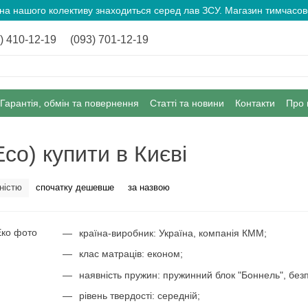
ина нашого колективу знаходиться серед лав ЗСУ. Магазин тимчас
) 410-12-19
(093) 701-12-19
Гарантія, обмін та повернення
Статті та новини
Контакти
Про 
co) купити в Києві
ністю
спочатку дешевше
за назвою
країна-виробник: Україна, компанія КММ;
клас матраців: економ;
наявність пружин: пружинний блок "Боннель", без
рівень твердості: середній;