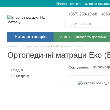
Перейти до основного контенту
Шановні клієнти, чоловіча полов
(067) 238-10-68
(050
Каталог товарів
АКЦІЇ ⭐️
Оплата та доставка
Головна
Ортопедичні матраци Еко (Eco) купити в Києві
Ортопедичні матраци Еко (E
за популяр
Сортування:
Розділ
Матраци
2