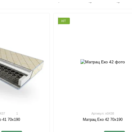
види матраців: односторонній, двосторонній, двос
призначення: для дорослих, підлітків та дітей.
ХІТ
0437
1
Артикул: n0438
Матрац Еко 42 70х190
о 41 70х190