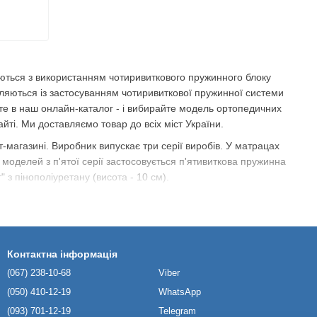
ляються з використанням чотиривиткового пружинного блоку
вляються із застосуванням чотиривиткової пружинної системи
дьте в наш онлайн-каталог - і вибирайте модель ортопедичних
і. Ми доставляємо товар до всіх міст України.
-магазині. Виробник випускає три серії виробів. У матрацах
 моделей з п'ятої серії застосовується п'ятивиткова пружинна
з пінополіуретану (висота - 10 см).
пускає повітря і захищає матрац від швидкого забруднення.
Контактна інформація
ості. Витримує значні навантаження, збільшує зносостійкість
(067) 238-10-68
Viber
(050) 410-12-19
WhatsApp
пресування волокон за високої температури. Вирізняється
(093) 701-12-19
Telegram
ружинного блоку. Підвищує зносостійкість виробу, додаючи йому