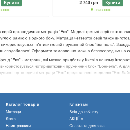
2 740 грн
Купити
Купити
В наявності
вності
 серій ортопедичних матраців "Еко". Моделі третьої серії виготов
руглою рамкою з одного боку. Матраци четвертої серії також вигото
рії використовується п'ятивитковий пружинний блок “Боннель”. Захо
ьш сподобалася! Оформити замовлення можна безпосередньо на сайт
ренд “Еко” - матраци, які можна придбати у Києві в нашому інтернет
ії використовується чотиривитковий пружинний блок "Боннель". А для
ужинні ортопедичні матраци "Еко" представлені моделлю "Еко Лайт" 
 складові елементи
іцний, зносостійкий, гіпоалергенний, не електризується, добре про
ний вологообмін та терморегуляцію.
Каталог товарів
Клієнтам
тичний та пружний полімер з високими показниками безпеки та міцн
Матраци
Вхід до кабінету
й, не пліснявіє і не накопичує пил.
Ліжка
АКЦІЇ ⭐️
ється з натуральних та синтетичних волокон. Утворюється шляхом 
Наматрацники
Оплата та доставка
матрацах "Еко" використовується для захисту м'яких шарів впливу п