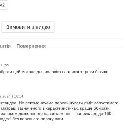
1м2
Замовити швидко
антія
Повернення
 11:55
брати цей матрас для чоловіка вага якого трохи більше
9.2024 в 16:14
ександре. Не рекомендуємо перевищувати ліміт допустимого
 матрац, зазначеного в характеристиках, краще обирати
 запасом дозволеного навантаження - наприклад, до 160 і
моделі без верхнього порогу ваги.