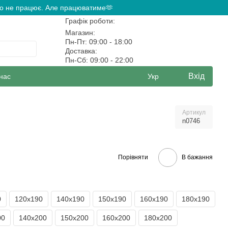
ово не працює. Але працюватиме🫶
Графік роботи:
Магазин:
Пн-Пт: 09:00 - 18:00
Доставка:
Пн-Сб: 09:00 - 22:00
Вхід
нас
Укр
Артикул
n0746
Порівняти
В бажання
0
120х190
140х190
150х190
160х190
180х190
00
140х200
150х200
160х200
180х200