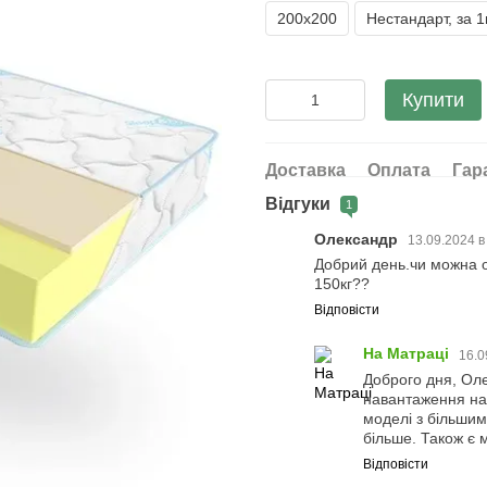
200х200
Нестандарт, за 
Купити
Доставка
Оплата
Гар
Відгуки
1
Олександр
13.09.2024 в
Добрий день.чи можна о
150кг??
Відповісти
На Матраці
16.0
Доброго дня, Ол
навантаження на
моделі з більшим
більше. Також є 
Відповісти