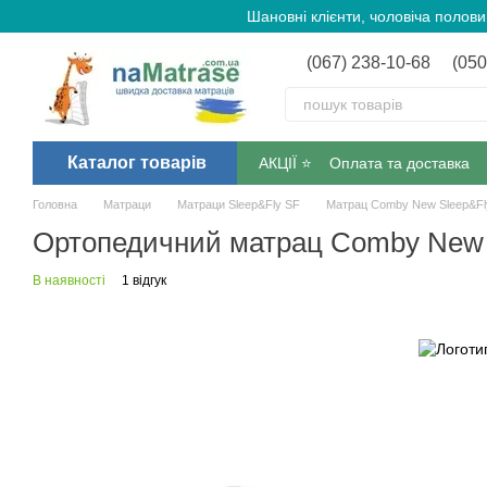
Перейти до основного контенту
Шановні клієнти, чоловіча полов
(067) 238-10-68
(050
Каталог товарів
АКЦІЇ ⭐️
Оплата та доставка
Головна
Матраци
Матраци Sleep&Fly SF
Матрац Comby New Sleep&Fl
Ортопедичний матрац Comby New 
В наявності
1 відгук