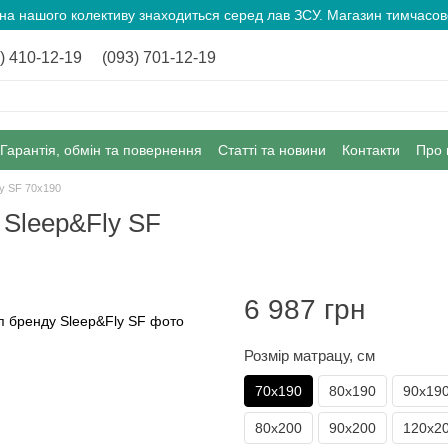
ина нашого колективу знаходиться серед лав ЗСУ. Магазин тимчас
) 410-12-19
(093) 701-12-19
Гарантія, обмін та повернення
Статті та новини
Контакти
Про 
y SF 70х190
Sleep&Fly SF
6 987 грн
Розмір матрацу, см
70х190
80х190
90х19
80х200
90х200
120х2