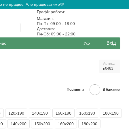
ово не працює. Але працюватиме🫶
Графік роботи:
Магазин:
Пн-Пт: 09:00 - 18:00
Доставка:
Пн-Сб: 09:00 - 22:00
Вхід
нас
Укр
Артикул
n0483
Порівняти
В бажання
0
120х190
140х190
150х190
160х190
180х190
00
140х200
150х200
160х200
180х200