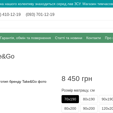
ина нашого колективу знаходиться серед лав ЗСУ. Магазин тимчас
) 410-12-19
(093) 701-12-19
Гарантія, обмін та повернення
Статті та новини
Контакти
Про 
ke&Go
8 450 грн
Розмір матрацу, см
70х190
80х190
90х19
80х200
90х200
120х2