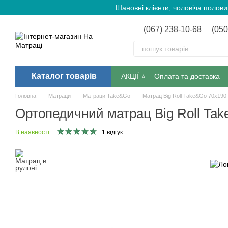
Перейти до основного контенту
Шановні клієнти, чоловіча полов
(067) 238-10-68
(050
Каталог товарів
АКЦІЇ ⭐️
Оплата та доставка
Головна
Матраци
Матраци Take&Go
Матрац Big Roll Take&Go 70х190
Ортопедичний матрац Big Roll Ta
В наявності
1 відгук