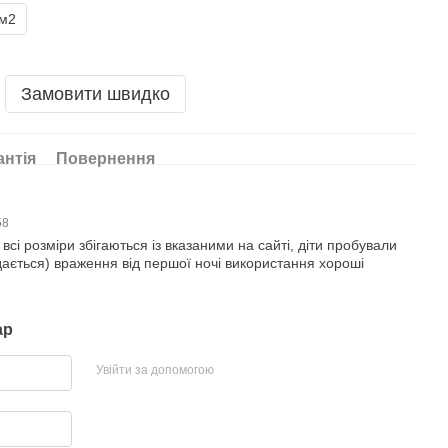
1м2
Замовити швидко
антія
Повернення
58
всі розміри збігаються із вказаними на сайті, діти пробували
дається) враження від першої ночі використання хороші
ар
Увійти за допомогою