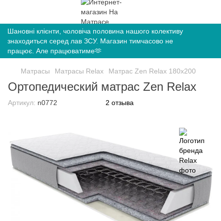
Шановні клієнти, чоловіча половина нашого колективу
знаходиться серед лав ЗСУ. Магазин тимчасово не
працює. Але працюватиме🫶
Матрасы
Матрасы Relax
Матрас Zen Relax 180х200
Ортопедический матрас Zen Relax
Артикул:
n0772
2 отзыва