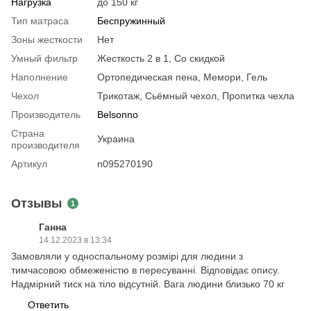
Нагрузка
до 150 кг
Тип матраса
Беспружинный
Зоны жесткости
Нет
Умный фильтр
Жесткость 2 в 1, Со скидкой
Наполнение
Ортопедическая пена, Мемори, Гель
Чехол
Трикотаж, Сьёмный чехол, Пропитка чехла
Производитель
Belsonno
Страна
Украина
производителя
Артикул
n095270190
Отзывы
1
Ганна
14.12.2023 в 13:34
Замовляли у односпальному розмірі для людини з
тимчасовою обмеженістю в пересуванні. Відповідає опису.
Надмірний тиск на тіло відсутній. Вага людини близько 70 кг
Ответить