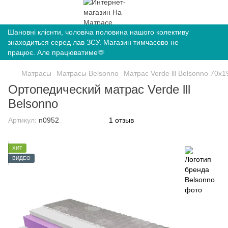
Шановні клієнти, чоловіча половина нашого колективу
знаходиться серед лав ЗСУ. Магазин тимчасово не
працює. Але працюватиме🫶
Матрасы
Матрасы Belsonno
Матрас Verde lll Belsonno 70х1
Ортопедический матрас Verde lll
Belsonno
Артикул:
n0952
1 отзыв
ХИТ
ВИДЕО