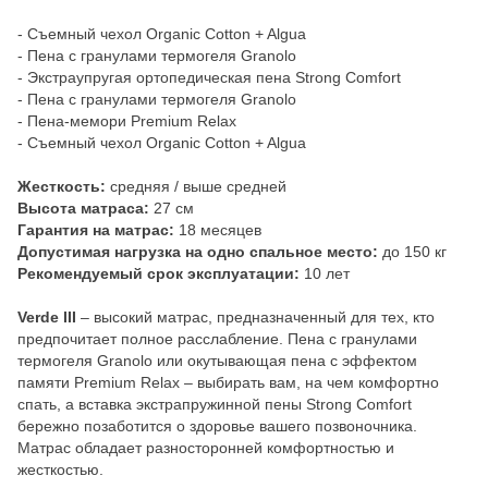
- Съемный чехол Organic Cotton + Algua
- Пена с гранулами термогеля Granolo
- Экстраупругая ортопедическая пена Strong Comfort
- Пена с гранулами термогеля Granolo
- Пена-мемори Premium Relax
- Съемный чехол Organic Cotton + Algua
Жесткость:
средняя / выше средней
Высота матраса:
27 см
Гарантия на матрас:
18 месяцев
Допустимая нагрузка на одно спальное место:
до 150 кг
Рекомендуемый срок эксплуатации:
10 лет
Verde III
– высокий матрас, предназначенный для тех, кто
предпочитает полное расслабление. Пена с гранулами
термогеля Granolo или окутывающая пена с эффектом
памяти Premium Relax – выбирать вам, на чем комфортно
спать, а вставка экстрапружинной пены Strong Comfort
бережно позаботится о здоровье вашего позвоночника.
Матрас обладает разносторонней комфортностью и
жесткостью.