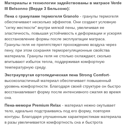
Материалы и технологии задействованы в матрасе Verde
III Belsonno (Верде 3 Бельсоно):
Пена с гранулами термогеля Granolo
- гранулы термогеля
обеспечивают несколько эффектов. Они создают условную
"сетку жесткости" внутри мягкой пены, увеличивая ее
эластичность, повышая устойчивость к деформации и ускоряя
восстановление формы после эксплуатации матраса.
Гранулы геля не препятствуют прохождению воздуха через
пену, при этом сохраняя терморегуляционные свойства
материала. Гранулы геля не столько охлаждают, сколько
впитывают избыток тепла, поддерживая комфортную
температурную среду.
Экстраупругая ортопедическая пена Strong Comfort
-
высокоэластичный материал обеспечивает повышенный
уровень комфортности. Благодаря своей структуре он быстро
восстанавливает форму после интенсивного сжатия во время
сна.
Пена-мемори Premium Relax
- материал нежно окутывает
тело, идеально подстраиваясь под его форму, повторяя
контуры. Благодаря улучшенным характеристикам материала
в разы увеличивается комфортность сна и быстрота