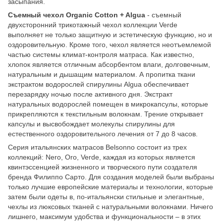
засыпания.
Съемный чехол Organic Cotton + Algua
​​- съемный
двухсторонний трикотажный чехол коллекции Verde
выполняет не только защитную и эстетическую функцию, но и
оздоровительную. Кроме того, чехол является неотъемлемой
частью системы климат-контроля матраса. Как известно,
хлопок является отличным абсорбентом влаги, долговечным,
натуральным и дышащим материалом. А пропитка ткани
экстрактом водорослей спирулины Algua обеспечивает
перезарядку ночью после активного дня. Экстракт
натуральных водорослей помещен в микрокапсулы, которые
прикрепляются к текстильным волокнам. Трение открывает
капсулы и высвобождает молекулы спирулины для
естественного оздоровительного лечения от 7 до 8 часов.
Серия итальянских матрасов Belsonno состоит из трех
коллекций: Nero, Oro, Verde, каждая из которых является
квинтэссенцией жизненного и творческого пути создателя
бренда Филиппо Сарто. Для создания моделей были выбраны
только лучшие европейские материалы и технологии, которые
затем были одеты в, по-итальянски стильные и элегантные,
чехлы из люксовых тканей с натуральными волокнами. Ничего
лишнего, максимум удобства и функциональности – в этих