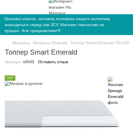
Шановні клієнти, чоловіча половина нашого колективу
знаходиться серед лав ЗСУ. Магазин тимчасово не
працює. Але працюватиме🫶
Матрасы
Матрасы Emerald
Топпер Smart Emerald 70х190
Топпер Smart Emerald
Артикул:
n0645
Оставить отзыв
ХИТ