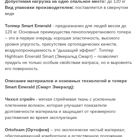
Допустимая нагрузка на одно спальное место:
до 120 кг
Вид упаковки производителем:
поставляется в свернутом
виде
Топпер Smart Emerald
- предназначен для людей весом до
120 кг. Основные преимущества пенополиуретанового топера
– это в первую очередь хорошая эластичность, высокого
уровня упругость, присутствие ортопедических качеств,
воздухопроницаемость и "дышащий эффект". Топпер
Highfoam Emerald Smart (Эмеральд Смарт) – позволяет
придать не только особым свойствам матраса, но и выровнять
его поверхность.
Описание материалов и основных технологий в топере
Smart Emerald (Смарт Эмералд):
Чехол стрейч
- мягкая стрейчевая ткань с усиленным
плетением волокон, которая улучшает показатели
долговечности материала и защищает от чрезмерного
растяжения во время эксплуатации.
Ortofoam (Ортофом)
– это экологически чистый материал,
обеспечивающий комфортное и естественное положение