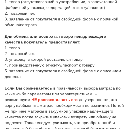
1. товар (отсутствовавший в употреблении, в запечатанной
фабричной упаковке, содержащий этикетку/паспорт)
2. товарный чек
3. заявление от покупателя в свободной форме с причиной
обмена/возврата
Для обмена или возврата товара ненадлежащего
качества покупатель предоставляет:
1. товар
2. товарный чек
3. упаковку, в которой доставлялся товар
4. производственную этикетку/паспорт к товару
5. заявление от покупателя в свободной форме с описанием
дефекта
Если Вы сомневаетесь
в правильности выбора матраса по
каким-либо параметрам или характеристикам, –
рекомендуем
НЕ распаковывать его
до уверенности, что
вернуть/обменять матрас необходимости не возникнет. По той
же причине матрасы в вакуумной упаковке надлежащего
качества после вскрытия упаковки возврату или обмену не
подлежат. Также следует учитывать, что приобретенный и
оплаченный бездефектный матрас, который был изготовлен