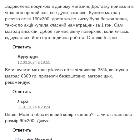
Задоволена покупкою в даному магазині. Доставку привезли в
чітко оговорений час, все дуже ввічливо. Купили матрац
picasso artist 160х200, доставка по києву була безкоштовна,
також по акції купила класний наматрацник за 1 грн. Сам
матрац високий, добре тримає рівну поверхню, коли лягаєш
відчувається його ортопедична робота. Ставлю 5 зірок.
Ответить
Бурундук
12.03.2024 в 10:55
Встиг купити матрас pikasso artist зі знижкою 35%, коштував
матрас 6309 гр, привезли безкоштовно, матрас шик,
рекомендую
Ответить
Лєра
31.01.2024 в 23:24
Вітаю. Можна обрати інший колір тканини? Та чи є в наявності
розмір 90х200. Дякую.
Ответить
На Матраці