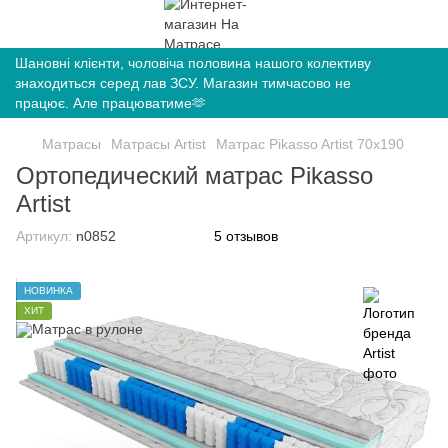
Шановні клієнти, чоловіча половина нашого колективу
знаходиться серед лав ЗСУ. Магазин тимчасово не
працює. Але працюватиме🫶
Матрасы
Матрасы Artist
Матрас Pikasso Artist 70х190
Ортопедический матрас Pikasso
Artist
Артикул:
n0852
5 отзывов
НОВИНКА
ХИТ