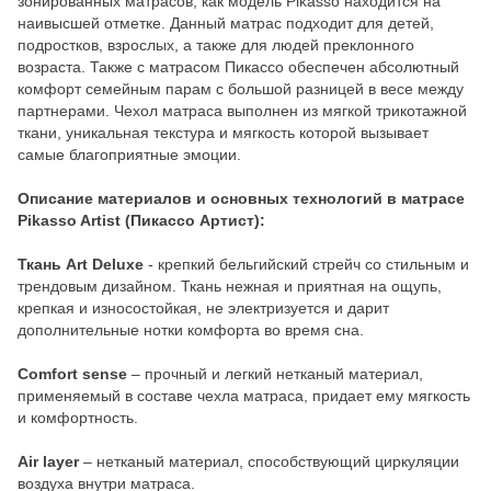
зонированных матрасов, как модель Pikasso находится на
наивысшей отметке. Данный матрас подходит для детей,
подростков, взрослых, а также для людей преклонного
возраста. Также с матрасом Пикассо обеспечен абсолютный
комфорт семейным парам с большой разницей в весе между
партнерами. Чехол матраса выполнен из мягкой трикотажной
ткани, уникальная текстура и мягкость которой вызывает
самые благоприятные эмоции.
Описание материалов и основных технологий в матрасе
Pikasso Artist (Пикассо Артист):
Ткань Art Deluxe
- крепкий бельгийский стрейч со стильным и
трендовым дизайном. Ткань нежная и приятная на ощупь,
крепкая и износостойкая, не электризуется и дарит
дополнительные нотки комфорта во время сна.
Comfort sense
– прочный и легкий нетканый материал,
применяемый в составе чехла матраса, придает ему мягкость
и комфортность.
Air layer
– нетканый материал, способствующий циркуляции
воздуха внутри матраса.