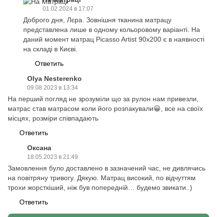
01.02.2024 в 17:07
Доброго дня, Лєра. Зовнішня тканина матрацу
представлена лише в одному кольоровому варіанті. На
даний момент матрац Picasso Artist 90х200 є в наявності
на складі в Києві.
Ответить
Olya Nesterenko
09.08.2023 в 13:34
На перший погляд не зрозуміли що за рулон нам привезли,
матрас став матрасом коли його розпакували😀, все на своїх
місцях, розміри співпадають
Ответить
Оксана
18.05.2023 в 21:49
Замовлення було доставлено в зазначений час, не дивлячись
на повітряну тривогу. Дякую. Матрац високий, по відчуттям
трохи жорсткіший, ніж був попередній… будемо звикати..)
Ответить