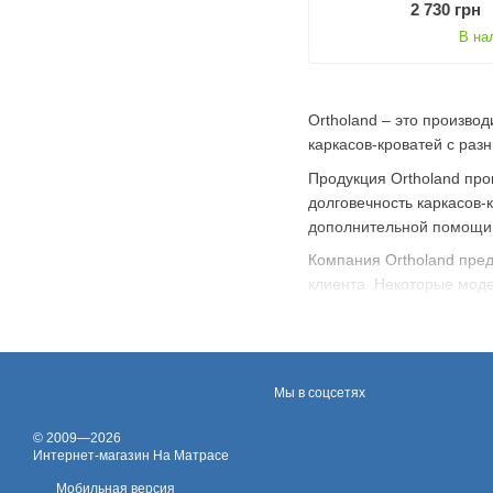
2 730 грн
В на
Ortholand – это произво
каркасов-кроватей с раз
Продукция Ortholand про
долговечность каркасов-
дополнительной помощи
Компания Ortholand пред
клиента. Некоторые моде
кровать под свои нужды.
Компания Ortholand стре
свои технологии и работ
Мы в соцсетях
© 2009—2026
Интернет-магазин На Матрасе
Мобильная версия