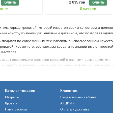
2 835 грн
Купить
Купить
В наличии
личии
дитель каркас-кроватей, который известен своим качеством и долг
ными конструктивными решениями и дизайном, что позволяет удовл
изводится по современным технологиям с использованием качестве
кроватей. Кроме того, все каркасы-кровати компании имеют простой
 мастеров.
лагает ассортимент каркасов-кроватей с разными размерами, что
ли каркасов-кроватей имеют дополнительные функции, такие как ре
мится предоставить своим клиентам лучшие условия для комфортн
ает над разработкой новых моделей каркасов-кроватей, чтобы удов
Каталог товаров
Клиентам
Матрасы
Вход в личный кабинет
Кровати
АКЦИИ ⭐️
Наматрасники
Оплата и доставка