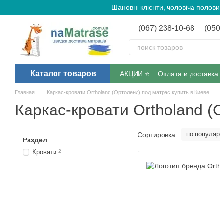
Перейти к основному контенту
Шановні клієнти, чоловіча полов
(067) 238-10-68
(050
Каталог товаров
АКЦИИ ⭐️
Оплата и доставка
Главная
Каркас-кровати Ortholand (Ортоленд) под матрас купить в Киеве
Каркас-кровати Ortholand (
по популяр
Сортировка:
Раздел
Кровати
2