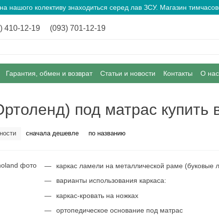
ина нашого колективу знаходиться серед лав ЗСУ. Магазин тимчас
) 410-12-19
(093) 701-12-19
Гарантия, обмен и возврат
Статьи и новости
Контакты
О нас
Ортоленд) под матрас купить 
ности
сначала дешевле
по названию
каркас ламели на металлической раме (буковые 
варианты использования каркаса:
каркас-кровать на ножках
ортопедическое основание под матрас