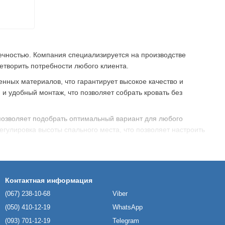
овечностью. Компания специализируется на производстве
етворить потребности любого клиента.
нных материалов, что гарантирует высокое качество и
 и удобный монтаж, что позволяет собрать кровать без
 позволяет подобрать оптимальный вариант для любого
гулировка высоты спального места, что позволяет настроить
ого сна и отдыха. Производитель постоянно усовершенствует
летворить потребности своих клиентов.
Контактная информация
(067) 238-10-68
Viber
(050) 410-12-19
WhatsApp
(093) 701-12-19
Telegram