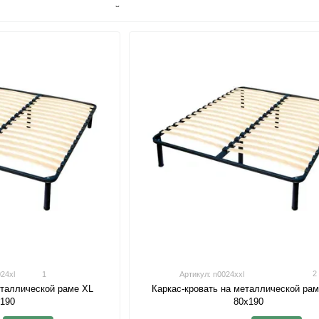
высокий уровень прочности
люкс и экстра класс
гарантия на каркас ламели - 1 год
2
24xl
1
Артикул: n0024xxl
Каркас-кровать на металлической ра
еталлической раме XL
80х190
х190