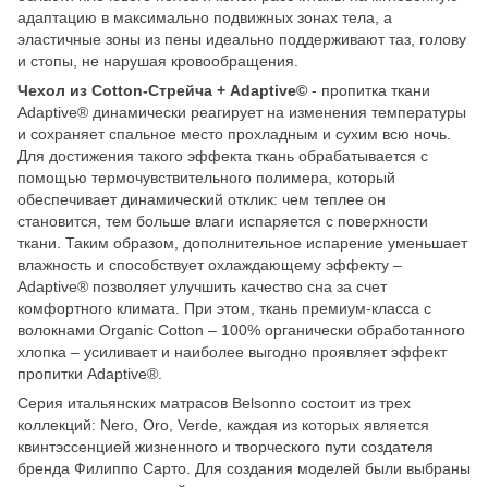
адаптацию в максимально подвижных зонах тела, а
эластичные зоны из пены идеально поддерживают таз, голову
и стопы, не нарушая кровообращения.
Чехол из Cotton-Стрейча + Adaptive©
- пропитка ткани
Adaptive® динамически реагирует на изменения температуры
и сохраняет спальное место прохладным и сухим всю ночь.
Для достижения такого эффекта ткань обрабатывается с
помощью термочувствительного полимера, который
обеспечивает динамический отклик: чем теплее он
становится, тем больше влаги испаряется с поверхности
ткани. Таким образом, дополнительное испарение уменьшает
влажность и способствует охлаждающему эффекту –
Adaptive® позволяет улучшить качество сна за счет
комфортного климата. При этом, ткань премиум-класса с
волокнами Organic Cotton – 100% органически обработанного
хлопка – усиливает и наиболее выгодно проявляет эффект
пропитки Adaptive®.
Серия итальянских матрасов Belsonno состоит из трех
коллекций: Nero, Oro, Verde, каждая из которых является
квинтэссенцией жизненного и творческого пути создателя
бренда Филиппо Сарто. Для создания моделей были выбраны