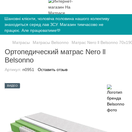
Шановні клієнти, чоловіча половина нашого колективу
знаходиться серед лав ЗСУ. Магазин тимчасово не
працює. Але працюватиме🫶
Матрасы
Матрасы Belsonno
Матрас Nero ll Belsonno 70х19
Ортопедический матрас Nero ll
Belsonno
Артикул:
n0951
Оставить отзыв
ВИДЕО