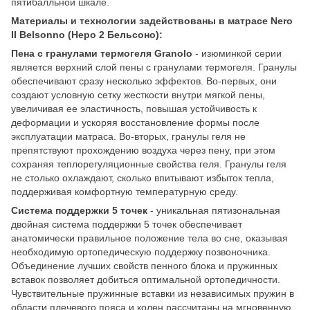
пятибалльной шкале.
Материалы и технологии задействованы в матрасе Nero
II Belsonno (Неро 2 Бельсоно):
Пена с гранулами термогеля Granolo
- изюминкой серии
является верхний слой пены с гранулами термогеля. Гранулы
обеспечивают сразу несколько эффектов. Во-первых, они
создают условную сетку жесткости внутри мягкой пены,
увеличивая ее эластичность, повышая устойчивость к
деформации и ускоряя восстановление формы после
эксплуатации матраса. Во-вторых, гранулы геля не
препятствуют прохождению воздуха через пену, при этом
сохраняя теплорегуляционные свойства геля. Гранулы геля
не столько охлаждают, сколько впитывают избыток тепла,
поддерживая комфортную температурную среду.
Система поддержки 5 точек
- уникальная пятизональная
двойная система поддержки 5 точек обеспечивает
анатомически правильное положение тела во сне, оказывая
необходимую ортопедическую поддержку позвоночника.
Объединение лучших свойств пенного блока и пружинных
вставок позволяет добиться оптимальной ортопедичности.
Чувствительные пружинные вставки из независимых пружин в
области плечевого пояса и колен рассчитаны на мгновенную