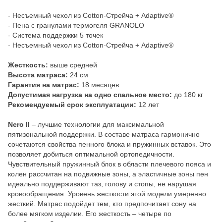
- Несъемный чехол из Cotton-Стрейча + Adaptive®
- Пена с гранулами термогеля GRANOLO
- Система поддержки 5 точек
- Несъемный чехол из Cotton-Стрейча + Adaptive®
Жесткость:
выше средней
Высота матраса:
24 см
Гарантия на матрас:
18 месяцев
Допустимая нагрузка на одно спальное место:
до 180 кг
Рекомендуемый срок эксплуатации:
12 лет
Nero II
– лучшие технологии для максимальной
пятизональной поддержки. В составе матраса гармонично
сочетаются свойства пенного блока и пружинных вставок. Это
позволяет добиться оптимальной ортопедичности.
Чувствительный пружинный блок в области плечевого пояса и
колен рассчитан на подвижные зоны, а эластичные зоны пен
идеально поддерживают таз, голову и стопы, не нарушая
кровообращения. Уровень жесткости этой модели умеренно
жесткий. Матрас подойдет тем, кто предпочитает сону на
более мягком изделии. Его жесткость – четыре по