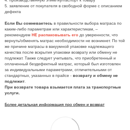
4. производственную этикетку/паспорт к товару
5. заявление от покупателя в свободной форме с описанием
дефекта
Если Вы сомневаетесь
в правильности выбора матраса по
каким-либо параметрам или характеристикам, –
рекомендуем
НЕ распаковывать его
до уверенности, что
вернуть/обменять матрас необходимости не возникнет. По той
же причине матрасы в вакуумной упаковке надлежащего
качества после вскрытия упаковки возврату или обмену не
подлежат. Также следует учитывать, что приобретенный и
оплаченный бездефектный матрас, который был изготовлен
за индивидуальными параметрами, отличительными от
стандартных, указанных в прайсе -
возврату и обмену не
подлежит
.
При возврате товара взымается плата за транспортные
услуги.
Более детальная информация про обмен и возврат