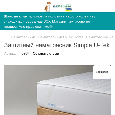
Шановні клієнти, чоловіча половина нашого колективу
знаходиться серед лав ЗСУ. Магазин тимчасово не
працює. Але працюватиме🫶
Наматрасники
Наматрасники U-Tek Home
Наматрасник на р
Защитный наматрасник Simple U-Tek
Артикул:
n0934
Оставить отзыв