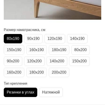
Размер наматрасника, см
80х190
90х190
120х190
140х190
150х190
160х190
180х190
80х200
90х200
120х200
140х200
150х200
160х200
180х200
200х200
Тип крепления
Резинки в углах
Натяжной