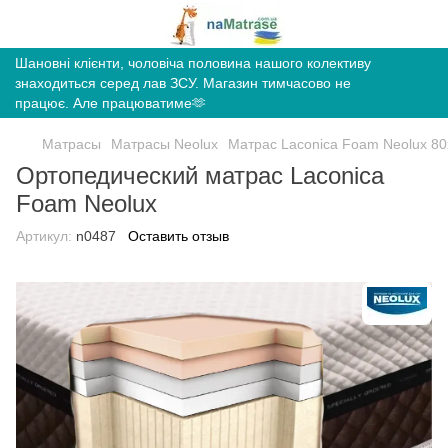
Шановні клієнти, чоловіча половина нашого колективу
знаходиться серед лав ЗСУ. Магазин тимчасово не
працює. Але працюватиме🫶
Матрасы
Матрасы Neolux
Матрас Laconica Foam Neolux 8
Ортопедический матрас Laconica
Foam Neolux
Артикул:
n0487
Оставить отзыв