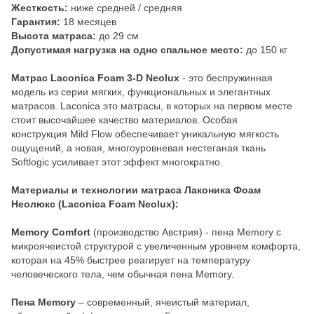
Жесткость:
ниже средней / средняя
Гарантия:
18 месяцев
Высота матраса:
до 29 см
Допустимая нагрузка на одно спальное место:
до 150 кг
Матрас Laconica Foam 3-D Neolux
- это беспружинная
модель из серии мягких, функциональных и элегантных
матрасов. Laconica это матрасы, в которых на первом месте
стоит высочайшее качество материалов. Особая
конструкция Mild Flow обеспечивает уникальную мягкость
ощущений, а новая, многоуровневая нестеганая ткань
Softlogic усиливает этот эффект многократно.
Материалы и технологии матраса Лаконика Фоам
Неолюкс (Laconica Foam Neolux):
Memory Comfort
(производство Австрия) - пена Memory с
микроячеистой структурой с увеличенным уровнем комфорта,
которая на 45% быстрее реагирует на температуру
человеческого тела, чем обычная пена Memory.
Пена Memory
– современный, ячеистый материал,