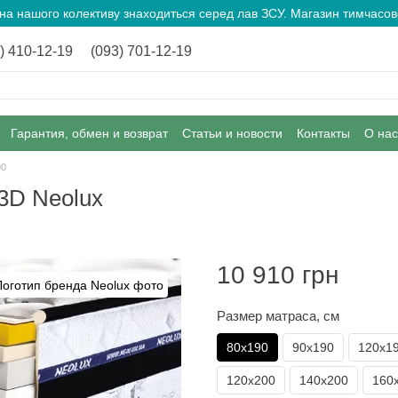
ина нашого колективу знаходиться серед лав ЗСУ. Магазин тимчас
) 410-12-19
(093) 701-12-19
Гарантия, обмен и возврат
Статьи и новости
Контакты
О нас
90
3D Neolux
10 910 грн
Размер матраса, см
80х190
90х190
120х1
120х200
140х200
160