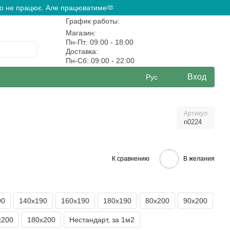
ово не працює. Але працюватиме🫶
График работы:
Магазин:
Пн-Пт: 09:00 - 18:00
Доставка:
Пн-Сб: 09:00 - 22:00
Вход
Рус
Артикул
n0224
К сравнению
В желания
90
140х190
160х190
180х190
80х200
90х200
х200
180х200
Нестандарт, за 1м2