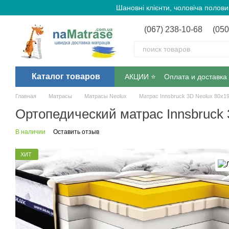
Перейти к основному контенту
Шановні клієнти, чоловіча полов
(067) 238-10-68
(050
Каталог товаров
АКЦИИ ⭐️
Оплата и доставка
Главная
Матрасы
Матрасы Neolux
Матрас Innsbruck 3D Neolux 80х1
Ортопедический матрас Innsbruck 
В наличии
Оставить отзыв
ХИТ