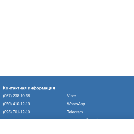
Контактная информация
(067) 238-10-68
Viber
(050) 410-12-19
WhatsApp
(093) 701-12-19
Telegram
namatrase@gmail.com
Киев и область