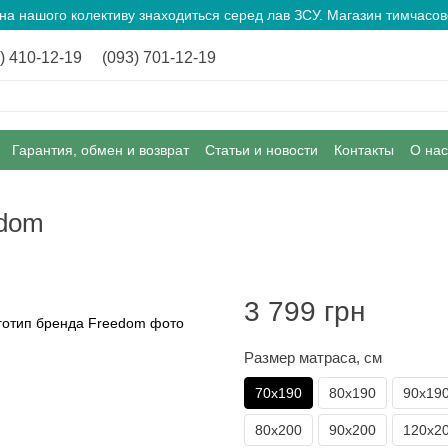
ина нашого колективу знаходиться серед лав ЗСУ. Магазин тимчас
) 410-12-19
(093) 701-12-19
Гарантия, обмен и возврат
Статьи и новости
Контакты
О нас
edom
3 799 грн
Размер матраса, см
70х190
80х190
90х19
80х200
90х200
120х2