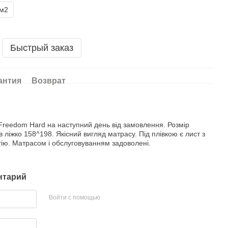
1м2
Быстрый заказ
антия
Возврат
7
reedom Hard на наступний день від замовлення. Розмір
 ліжко 158^198. Якісний вигляд матрасу. Під плівкою є лист з
ію. Матрасом і обслуговуванням задоволені.
нтарий
Войти с помощью