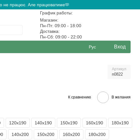
ово не працює. Але працюватиме🫶
График работы:
Магазин:
Пн-Пт: 09:00 - 18:00
Доставка:
Пн-Сб: 09:00 - 22:00
Вход
Рус
Артикул
n0822
К сравнению
В желания
0
120х190
140х190
150х190
160х190
180х190
00
140х200
150х200
160х200
180х200