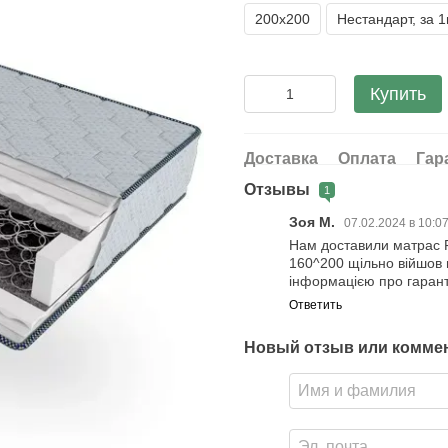
200х200
Нестандарт, за 
Купить
Доставка
Оплата
Гар
Отзывы
1
Зоя М.
07.02.2024 в 10:0
Нам доставили матрас F
160^200 щільно війшов в
інформацією про гарант
Ответить
Новый отзыв или комме