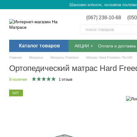
Перейти к основному контенту
Шановні клієнти, чоловіча полов
(067) 238-10-68
(050
Каталог товаров
АКЦИИ ⭐️
Оплата и доставка
Главная
Матрасы
Матрасы Freedom
Матрас Hard Freedom 70х190
Ортопедический матрас Hard Fre
В наличии
1 отзыв
ХИТ