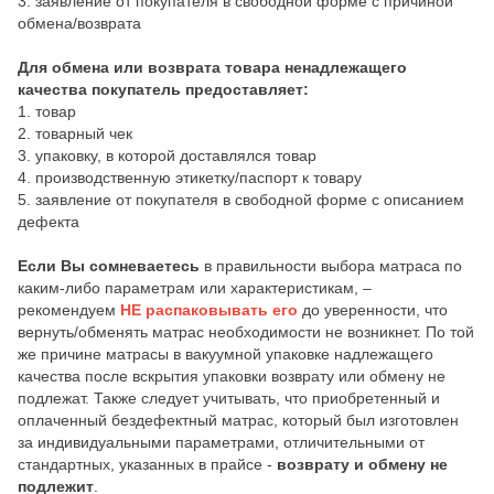
3. заявление от покупателя в свободной форме с причиной
обмена/возврата
Для обмена или возврата товара ненадлежащего
качества покупатель предоставляет:
1. товар
2. товарный чек
3. упаковку, в которой доставлялся товар
4. производственную этикетку/паспорт к товару
5. заявление от покупателя в свободной форме с описанием
дефекта
Если Вы сомневаетесь
в правильности выбора матраса по
каким-либо параметрам или характеристикам, –
рекомендуем
НЕ распаковывать его
до уверенности, что
вернуть/обменять матрас необходимости не возникнет. По той
же причине матрасы в вакуумной упаковке надлежащего
качества после вскрытия упаковки возврату или обмену не
подлежат. Также следует учитывать, что приобретенный и
оплаченный бездефектный матрас, который был изготовлен
за индивидуальными параметрами, отличительными от
стандартных, указанных в прайсе -
возврату и обмену не
подлежит
.