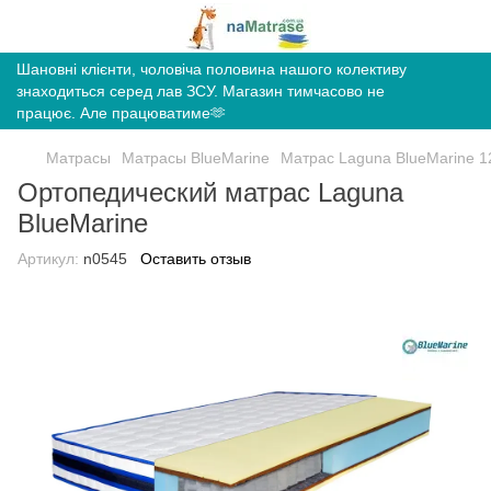
Шановні клієнти, чоловіча половина нашого колективу
знаходиться серед лав ЗСУ. Магазин тимчасово не
працює. Але працюватиме🫶
Матрасы
Матрасы BlueMarine
Матрас Laguna BlueMarine 1
Ортопедический матрас Laguna
BlueMarine
Артикул:
n0545
Оставить отзыв