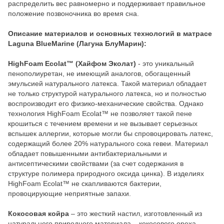
распределить вес равномерно и поддерживает правильное
положение позвоночника во время сна.
Описание материалов и основных технологий в матрасе
Laguna BlueMarine (Лагуна БлуМарин):
HighFoam Ecolat™ (Хайфом Эколат)
- это уникальный
пенополиуретан, не имеющий аналогов, обогащенный
эмульсией натурального латекса. Такой материал обладает
не только структурой натурального латекса, но и полностью
воспроизводит его физико-механические свойства. Однако
технология HighFoam Ecolat™ не позволяет такой пене
крошиться с течением времени и не вызывает серьезных
вспышек аллергии, которые могли бы спровоцировать латекс,
содержащий более 20% натурального сока гевеи. Материал
обладает повышенными антибактериальными и
антисептическими свойствами (за счет содержания в
структуре полимера природного оксида цинка). В изделиях
HighFoam Ecolat™ не скапливаются бактерии,
провоцирующие неприятные запахи.
Кокосовая койра
– это жесткий настил, изготовленный из
натурального природного материала – кокосового ореха.