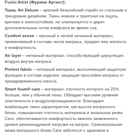
Furini Artist (Фурини Артист):
Ткань Art Deluxe
– крепкий бельгийский стрейч со стильным и
трендовым дизайном. Ткань нежная и приятная на ощупь,
крепкая и износостойкая, не электризуется и дарит
дополнительные нотки комфорта во время сна.
Comfort sense
– прочный и легкий нетканый материал,
применяемый в составе чехла матраса, придает ему мягкость
и комфортность.
Air layer
– нетканый материал, способствующий циркуляции
воздуха внутри матраса.
Protect fabric
– нетканый материал, выполняющий защитную
функцию в составе изделия, защищая прослойки матраса от
преждевременного износа.
Smart foam® care
– материал, плотность которого на 25%
больше, чем у обычной пены. Обладает высоким уровнем
эластичности и воздухопроницаемости. Благодаря
комбинации таких характеристик, как высота матрасного
блока, повышенная плотность материала и зональная резка
Care, обеспечивается комфортность именно заявленного
уровня рекомендуемой нагрузки на матрас. Семизональная
резка матрацного блока Care заботится о здоровом и