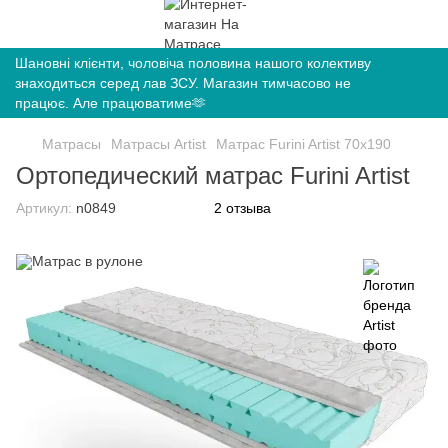
Шановні клієнти, чоловіча половина нашого колективу
знаходиться серед лав ЗСУ. Магазин тимчасово не
працює. Але працюватиме🫶
Матрасы
Матрасы Artist
Матрас Furini Artist 70х190
Ортопедический матрас Furini Artist
Артикул:
n0849
2 отзыва