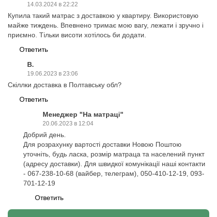
14.03.2024 в 22:22
Купила такий матрас з доставкою у квартиру. Використовую
майже тиждень. Впевнено тримає мою вагу, лежати і зручно і
приємно. Тільки висоти хотілось би додати.
Ответить
В.
19.06.2023 в 23:06
Скіллки доставка в Полтавську обл?
Ответить
Менеджер "На матраці"
20.06.2023 в 12:04
Добрий день.
Для розрахунку вартості доставки Новою Поштою
уточніть, будь ласка, розмір матраца та населений пункт
(адресу доставки). Для швидкої комунікації наші контакти
- 067-238-10-68 (вайбер, телеграм), 050-410-12-19, 093-
701-12-19
Ответить